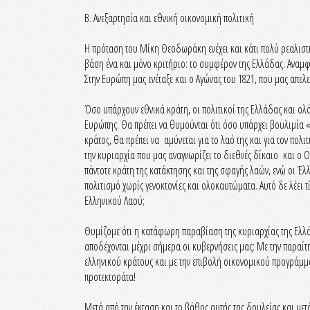
Β. Ανεξαρτησία και εθνική οικονομική πολιτική
Η πρόταση του Μίκη Θεοδωράκη ενέχει και κάτι πολύ ρεαλιστι
βάση ένα και μόνο κριτήριο: το συμφέρον της Ελλάδας. Αναμφί
Στην Ευρώπη μας ενέταξε και ο Αγώνας του 1821, που μας απ
Όσο υπάρχουν εθνικά κράτη, οι πολιτικοί της Ελλάδας και ο
Ευρώπης. Θα πρέπει να θυμούνται ότι όσο υπάρχει βουλιμία «
κράτος, θα πρέπει να αμύνεται για το λαό της και για τον πο
την κυριαρχία που μας αναγνωρίζει το διεθνές δίκαιο και ο Ο
πάντοτε κράτη της κατάκτησης και της σφαγής λαών, ενώ οι Έλ
πολιτισμό χωρίς γενοκτονίες και ολοκαυτώματα. Αυτό δε λέει 
Ελληνικού Λαού;
Θυμίζομε ότι η κατάφωρη παραβίαση της κυριαρχίας της Ελλάδα
αποδέχονται μέχρι σήμερα οι κυβερνήσεις μας: Με την παραίτ
ελληνικού κράτους και με την επιβολή οικονομικού προγράμμα
προτεκτοράτα!
Μετά από την έκταση και το βάθος αυτής της δουλείας και μετ