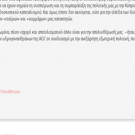
ε να έχουν σημαία τη συσπείρωση και τη συμπαράταξη της πολιτικής μας με την Κύπρο
δοσκοπικού καπιταλισμού; Και όμως τίποτε δεν ακούγεται, ούτε για την ελπίδα των 
τών «εταίρων» και «συμμάχων» μας κατακτητών.
ένα, πόσο ισχυρό και αποτελεσματικό όπλο είναι για την απελευθέρωσή μας –ήταν, 
 υδρογονανθράκων της ΑΟΖ σε συνδυασμό με την ανεξάρτητη εξωτερική πολιτική, που
37.html#more