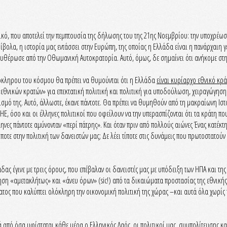
κό, που αποτελεί την πεμπτουσία της δήλωσης του της 21ης Νοεμβρίου: την υποχρέωσ
βολα, η ιστορία μας εντάσσει στην Ευρώπη, της οποίας η Ελλάδα είναι η πανάρχαιη γέ
ελευθέρωσε από την Οθωμανική Αυτοκρατορία. Αυτό, όμως, δε σημαίνει ότι ανήκομε σ
λόκληρου του κόσμου θα πρέπει να θυμούνται ότι η Ελλάδα
είναι κυρίαρχο εθνικό κρά
εθνικών κρατών» για επεκτατική πολιτική και πολιτική για υποδούλωση, χειραγώγηση
λιτισμό της. Αυτό, άλλωστε, έκανε πάντοτε. Θα πρέπει να θυμηθούν από τη μακραίωνη 
ΗΕ, όσο και οι έλληνες πολιτικοί που οφείλουν να την υπερασπίζονται ότι τα κράτη 
ληνες πάντοτε αμύνονταν «περί πάτρης». Και όταν πριν από πολλούς αιώνες Ένας κατέκτ
τίποτε στην πολιτική των δανειστών μας; Δε λέει τίποτε στις δυνάμεις που πρωτοστατο
ς έγινε με τρεις όρους, που επέβαλαν οι δανειστές μας με υπόδειξη των ΗΠΑ και της
ηση «αμετακλήτως» και «άνευ όρων» (sic!) από τα δικαιώματα προστασίας της εθνική
τος που καλύπτει ολόκληρη την οικονομική πολιτική της χώρας –και αυτά όλα χωρίς 
ά από όσα υφίσταται κάθε μέρα ο Ελληνικός Λαός, οι πολιτικοί μας, συμπολίτευσης κ