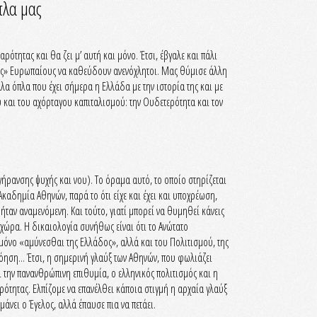
πλα μας
ρότητας και θα ζει μ’ αυτή και μόνο. Έτσι, έβγαλε και πάλι
ους» Ευρωπαίους να καθεύδουν ανενόχλητοι. Μας θύμισε άλλη
α όπλα που έχει σήμερα η Ελλάδα με την ιστορία της και με
 και του αχόρταγου καπιταλισμού: την Ουδετερότητα και τον
ήρανσης ψυχής και νου). Το όραμα αυτό, το οποίο στηρίζεται
καδημία Αθηνών, παρά το ότι είχε και έχει και υποχρέωση,
αν αναμενόμενη. Και τούτο, γιατί μπορεί να θυμηθεί κάνεις
 χώρα. Η δικαιολογία συνήθως είναι ότι το Ανώτατο
 μόνο «αμύνεσθαι της Ελλάδος», αλλά και του Πολιτισμού, της
νόηση... Έτσι, η σημερινή γλαύξ των Αθηνών, που φωλιάζει
 την πανανθρώπινη επιθυμία, ο ελληνικός πολιτισμός και η
ότητας. Ελπίζομε να επανέλθει κάποια στιγμή η αρχαία γλαύξ
μάνει ο Έγελος, αλλά έπαυσε πια να πετάει.