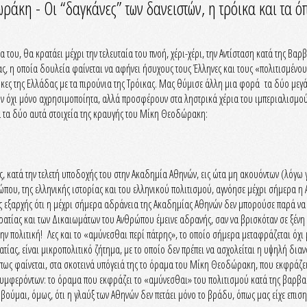
ράκη - Οι “δαγκάνες” των δανειστών, η τρόικα και τα ό
ου, θα κρατάει μέχρι την τελευταία του πνοή, χέρι-χέρι, την Αντίσταση κατά της Βαρβα
ας, η οποία δουλεία φαίνεται να αφήνει ήσυχους τους Έλληνες και τους «πολιτισμέν
ρκες της Ελλάδας με τα πιρούνια της Τρόικας. Μας θύμισε άλλη μια φορά τα δύο μεγάλ
ν όχι μόνο αχρησιμοποίητα, αλλά προσφέρουν στα ληστρικά χέρια του ιμπεριαλισμού
ια τα δύο αυτά στοιχεία της κραυγής του Μίκη Θεοδώρακη:
κατά την τελετή υποδοχής του στην Ακαδημία Αθηνών, εις ώτα μη ακουόντων (λόγω γ
ου, της ελληνικής ιστορίας και του ελληνικού πολιτισμού, αγνόησε μέχρι σήμερα η Α
 εξαρχής ότι η μέχρι σήμερα αδράνεια της Ακαδημίας Αθηνών δεν μπορούσε παρά να ήτ
κρατίας και των Δικαιωμάτων του Ανθρώπου έμεινε αδρανής, σαν να βρισκόταν σε ξένη
ην πολιτική! Λες και το «αμύνεσθαι περί πάτρης», το οποίο σήμερα μεταφράζεται όχι
τίας, είναι μικροπολιτικό ζήτημα, με το οποίο δεν πρέπει να ασχολείται η υψηλή δια
πως φαίνεται, στα σκοτεινά υπόγειά της το όραμα του Μίκη Θεοδώρακη, που εκφράζει
 συμφερόντων: το όραμα που εκφράζει το «αμύνεσθαι» του πολιτισμού κατά της βαρβαρ
βούμαι, όμως, ότι η γλαύξ των Αθηνών δεν πετάει μόνο το βράδυ, όπως μας είχε επιση