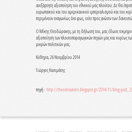
ανεξάρτητη αξιοποίηση του εθνικού μας πλούτου; Δε θα έπρεπ
ευρωπαϊκού και του αμερικανικού ιμπεριαλισμού και του κερ
περιμένουν εναγωνίως ένα φως, ούτε προς γνώσιν των δανεισ
Ο Μίκης Θεοδώρακης, με τη δήλωση του, μας έδωσε τεκμηριωμ
αξιοποίηση των πλουτοπαραγωγικών πηγών μας και κυρίως των
μικρών πολιτικών μας.
Κύθηρα, 26 Νοεμβρίου 2014
Γιώργος Κασιμάτης
πηγή :
http://theodorakism.blogspot.gr/2014/11/blog-post_