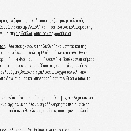
η της ανεξάρτητης πολυδιάστατης εξωτερικής πολιτικής με
φυρά της από την Ανατολή και η κοιτίδα του πολιτισμού της.
την Ευρώπη
ως δούλοι
,
ούτε ως κατηγορούμενοι
.
τος
, μέσα στους κανόνες της διεθνούς κοινότητας και της
 και εκμετάλλευση λαών, η Ελλάδα, όπως και κάθε εθνικό
Ιστορία τόσο εκείνοι που προσβάλλουν ή επιβουλεύονται σήμερα
που πρωτοστατούν στην παραβίαση της κυριαρχίας μας ήταν
ησε λαούς της Ανατολής, εξάπλωσε απλόχερα τον ελληνικό
ύν στο δανεισμό μας και στην παραβίαση των δικαιωμάτων του
 Γερμανίας μέσω της Τρόικας και υπέγραψαν, αποδέχτηκαν και
ς κυριαρχίας, με τη δέσμευση ολόκληρης της περιουσίας του
προστασία των εθνικών μας συνόρων, που είχαν τα παλαιά
αι αντιπολίτευσης, δε θα έπρεπε να κάμουν σημαία την