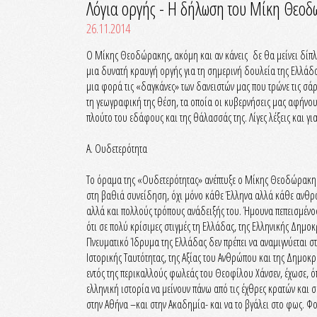
Λόγια οργής - Η δήλωση του Μίκη Θεοδω
26.11.2014
Ο Μίκης Θεοδώρακης, ακόμη και αν κάνεις δε θα μείνει δίπλα τ
μια δυνατή κραυγή οργής για τη σημερινή δουλεία της Ελλάδ
μια φορά τις «δαγκάνες» των δανειστών μας που τρώνε τις σά
τη γεωγραφική της θέση, τα οποία οι κυβερνήσεις μας αφήνου
πλούτο του εδάφους και της θάλασσάς της. Λίγες λέξεις και γ
Α. Ουδετερότητα
Το όραμα της «Ουδετερότητας» ανέπτυξε ο Μίκης Θεοδώρακης, 
στη βαθιά συνείδηση, όχι μόνο κάθε Έλληνα αλλά κάθε ανθρώπ
αλλά και πολλούς τρόπους ανάδειξής του. Ήμουνα πεπεισμένος
ότι σε πολύ κρίσιμες στιγμές τη Ελλάδας, της Ελληνικής Δημο
Πνευματικό Ίδρυμα της Ελλάδας δεν πρέπει να αναμιγνύεται στ
Ιστορικής Ταυτότητας, της Αξίας του Ανθρώπου και της Δημοκρα
εντός της περικαλλούς φωλεάς του Θεοφίλου Χάνσεν, έχωσε, ό
ελληνική ιστορία να μείνουν πάνω από τις έχθρες κρατών και
στην Αθήνα –και στην Ακαδημία- και να το βγάλει στο φως. Φο