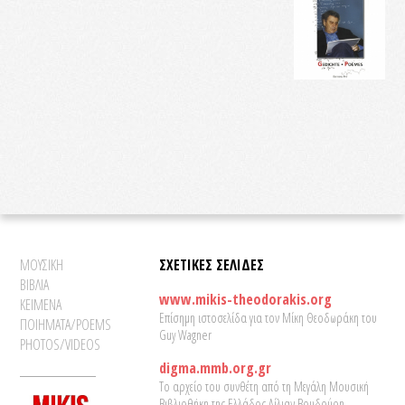
ΜΟΥΣΙΚΗ
ΣΧΕΤΙΚΕΣ ΣΕΛΙΔΕΣ
ΒΙΒΛΙΑ
www.mikis-theodorakis.org
ΚΕΙΜΕΝΑ
Επίσημη ιστοσελίδα για τον Μίκη Θεοδωράκη του
ΠΟΙΗΜΑΤΑ/POEMS
Guy Wagner
PHOTOS/VIDEOS
digma.mmb.org.gr
Το αρχείο του συνθέτη από τη Μεγάλη Μουσική
Βιβλιοθήκη της Ελλάδος Λίλιαν Βουδούρη