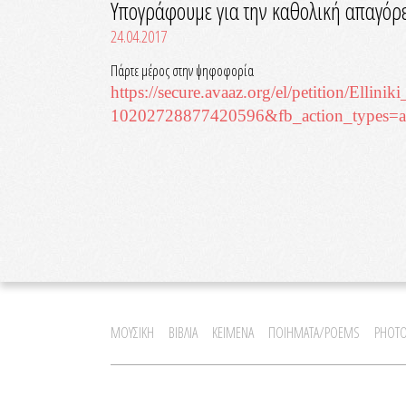
Υπογράφουμε για την καθολική απαγόρε
24.04.2017
Πάρτε μέρος στην ψηφοφορία
https://secure.avaaz.org/el/pe
tition/Ellini
10202728877420596&fb_action_ty
pes=a
ΜΟΥΣΙΚΗ
ΒΙΒΛΙΑ
ΚΕΙΜΕΝΑ
ΠΟΙΗΜΑΤΑ/POEMS
PHOTO