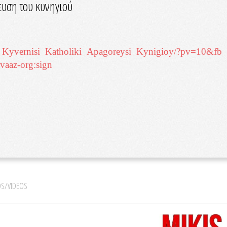
υση του κυνηγιού
ki_Kyvernisi_Kath
oliki_Apagoreysi_Kynigioy/?pv=
10&fb_
vaaz-org:sign
S/VIDEOS