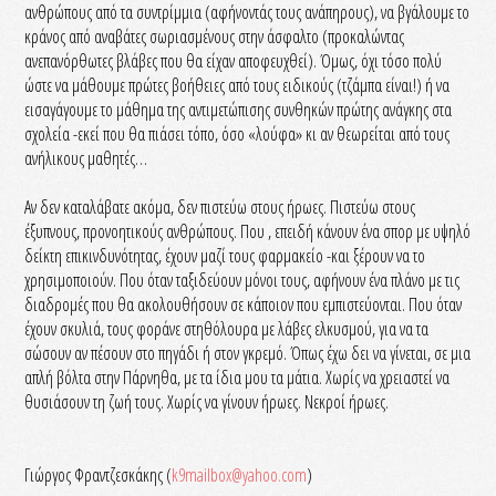
ανθρώπους από τα συντρίμμια (αφήνοντάς τους ανάπηρους), να βγάλουμε το
κράνος από αναβάτες σωριασμένους στην άσφαλτο (προκαλώντας
ανεπανόρθωτες βλάβες που θα είχαν αποφευχθεί). Όμως, όχι τόσο πολύ
ώστε να μάθουμε πρώτες βοήθειες από τους ειδικούς (τζάμπα είναι!) ή να
εισαγάγουμε το μάθημα της αντιμετώπισης συνθηκών πρώτης ανάγκης στα
σχολεία -εκεί που θα πιάσει τόπο, όσο «λούφα» κι αν θεωρείται από τους
ανήλικους μαθητές…
Αν δεν καταλάβατε ακόμα, δεν πιστεύω στους ήρωες. Πιστεύω στους
έξυπνους, προνοητικούς ανθρώπους. Που , επειδή κάνουν ένα σπορ με υψηλό
δείκτη επικινδυνότητας, έχουν μαζί τους φαρμακείο -και ξέρουν να το
χρησιμοποιούν. Που όταν ταξιδεύουν μόνοι τους, αφήνουν ένα πλάνο με τις
διαδρομές που θα ακολουθήσουν σε κάποιον που εμπιστεύονται. Που όταν
έχουν σκυλιά, τους φοράνε στηθόλουρα με λάβες ελκυσμού, για να τα
σώσουν αν πέσουν στο πηγάδι ή στον γκρεμό. Όπως έχω δει να γίνεται, σε μια
απλή βόλτα στην Πάρνηθα, με τα ίδια μου τα μάτια. Χωρίς να χρειαστεί να
θυσιάσουν τη ζωή τους. Χωρίς να γίνουν ήρωες. Νεκροί ήρωες.
Γιώργος Φραντζεσκάκης (
k9mailbox@yahoo.com
)