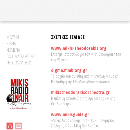
ΜΟΥΣΙΚΗ
ΣΧΕΤΙΚΕΣ ΣΕΛΙΔΕΣ
ΒΙΒΛΙΑ
www.mikis-theodorakis.org
ΚΕΙΜΕΝΑ
Επίσημη ιστοσελίδα για τον Μίκη Θεοδωράκη του
ΠΟΙΗΜΑΤΑ/POEMS
Guy Wagner
PHOTOS/VIDEOS
digma.mmb.org.gr
Το αρχείο του συνθέτη από τη Μεγάλη Μουσική
Βιβλιοθήκη της Ελλάδος Λίλιαν Βουδούρη
mikistheodorakisorchestra.gr
Η επίσημη ιστοσελίδα της Ορχήστρας «Μίκης
Θεοδωράκης»
www.mikisguide.gr
«Μίκης Θεοδωράκης - ΟΔΗΓΟΣ», Παγκρήτιος
Σύλλογος Φίλων Μίκη Θεοδωράκη