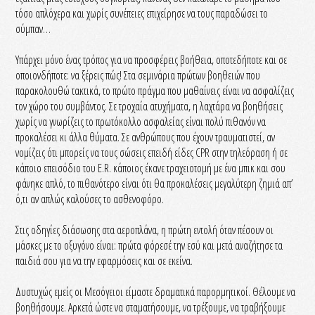
τόσο απλόχερα και χωρίς συνέπειες επιχείρησε να τους παραδώσει το
σύμπαν…
Υπάρχει μόνο ένας τρόπος για να προσφέρεις βοήθεια, οποτεδήποτε και σε
οποιονδήποτε: να ξέρεις πώς! Στα σεμινάρια πρώτων βοηθειών που
παρακολουθώ τακτικά, το πρώτο πράγμα που μαθαίνεις είναι να ασφαλίζεις
τον χώρο του συμβάντος. Σε τροχαία ατυχήματα, η λαχτάρα να βοηθήσεις
χωρίς να γνωρίζεις το πρωτόκολλο ασφαλείας είναι πολύ πιθανόν να
προκαλέσει κι άλλα θύματα. Σε ανθρώπους που έχουν τραυματιστεί, αν
νομίζεις ότι μπορείς να τους σώσεις επειδή είδες CPR στην τηλεόραση ή σε
κάποιο επεισόδιο του E.R. κάποιος έκανε τραχειοτομή με ένα μπικ και σου
φάνηκε απλό, το πιθανότερο είναι ότι θα προκαλέσεις μεγαλύτερη ζημιά απ’
ό,τι αν απλώς καλούσες το ασθενοφόρο.
Στις οδηγίες διάσωσης στα αεροπλάνα, η πρώτη εντολή όταν πέσουν οι
μάσκες με το οξυγόνο είναι: πρώτα φόρεσέ την εσύ και μετά αναζήτησε τα
παιδιά σου για να την εφαρμόσεις και σε εκείνα.
Δυστυχώς εμείς οι Μεσόγειοι είμαστε δραματικά παρορμητικοί. Θέλουμε να
βοηθήσουμε. Αρκετά ώστε να σταματήσουμε, να τρέξουμε, να τραβήξουμε