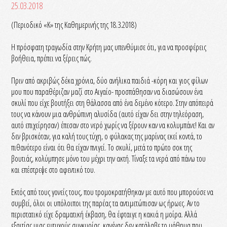
25.03.2018
(Περιοδικό «Κ» της Καθημερινής της 18.3.2018)
Η πρόσφατη τραγωδία στην Κρήτη μας υπενθύμισε ότι, για να προσφέρεις
βοήθεια, πρέπει να ξέρεις πώς.
Πριν από ακριβώς δέκα χρόνια, δύο ανήλικα παιδιά -κόρη και γιος φίλων
μου που παραθέριζαν μαζί στο Αιγαίο- προσπάθησαν να διασώσουν ένα
σκυλί που είχε βουτήξει στη θάλασσα από ένα δεμένο κότερο. Στην απόπειρά
τους να κάνουν μια ανθρώπινη αλυσίδα (αυτό είχαν δει στην τηλεόραση,
αυτό επιχείρησαν) έπεσαν στο νερό χωρίς να ξέρουν καν να κολυμπάνε! Και αν
δεν βρισκόταν, για καλή τους τύχη, ο φύλακας της μαρίνας εκεί κοντά, το
πιθανότερο είναι ότι θα είχαν πνιγεί. Το σκυλί, μετά το πρώτο σοκ της
βουτιάς, κολύμπησε μόνο του μέχρι την ακτή. Τίναξε τα νερά από πάνω του
και επέστρεψε στο αφεντικό του.
Εκτός από τους γονείς τους, που τρομοκρατήθηκαν με αυτό που μπορούσε να
συμβεί, όλοι οι υπόλοιποι της παρέας τα αντιμετώπισαν ως ήρωες. Αν το
περιστατικό είχε δραματική έκβαση, θα έφταιγε η κακιά η μοίρα. Αλλά
εξαιτίας μιας ευτυχούς συγκυρίας, κανένας δεν κατάλαβε το μάθημα που