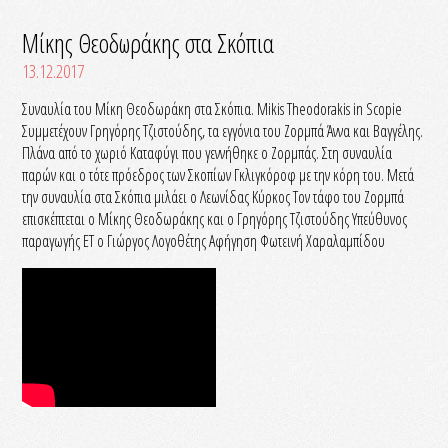
Μίκης Θεοδωράκης στα Σκόπια
13.12.2017
Συναυλία του Μίκη Θεοδωράκη στα Σκόπια. Mikis Theodorakis in Scopie
Συμμετέχουν Γρηγόρης Τζιστούδης, τα εγγόνια του Ζορμπά Άννα και Βαγγέλης.
Πλάνα από το χωριό Καταφύγι που γεννήθηκε ο Ζορμπάς. Στη συναυλία
παρών και ο τότε πρόεδρος των Σκοπίων Γκλιγκόροφ με την κόρη του. Μετά
την συναυλία στα Σκόπια μιλάει ο Λεωνίδας Κύρκος Τον τάφο του Ζορμπά
επισκέπτεται ο Μίκης Θεοδωράκης και ο Γρηγόρης Τζιστούδης Υπεύθυνος
παραγωγής ΕΤ ο Γιώργος Λογοθέτης Αφήγηση Φωτεινή Χαραλαμπίδου