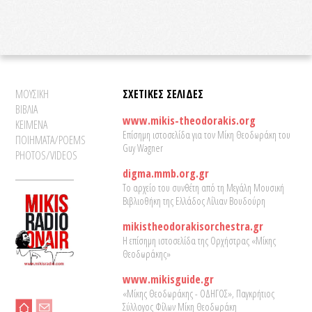
ΜΟΥΣΙΚΗ
ΣΧΕΤΙΚΕΣ ΣΕΛΙΔΕΣ
ΒΙΒΛΙΑ
www.mikis-theodorakis.org
ΚΕΙΜΕΝΑ
Επίσημη ιστοσελίδα για τον Μίκη Θεοδωράκη του
ΠΟΙΗΜΑΤΑ/POEMS
Guy Wagner
PHOTOS/VIDEOS
digma.mmb.org.gr
Το αρχείο του συνθέτη από τη Μεγάλη Μουσική
Βιβλιοθήκη της Ελλάδος Λίλιαν Βουδούρη
mikistheodorakisorchestra.gr
Η επίσημη ιστοσελίδα της Ορχήστρας «Μίκης
Θεοδωράκης»
www.mikisguide.gr
«Μίκης Θεοδωράκης - ΟΔΗΓΟΣ», Παγκρήτιος
Σύλλογος Φίλων Μίκη Θεοδωράκη