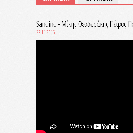
Sandino - Μίκης Θεοδωράκης Πέτρος Πα
27.11.2016