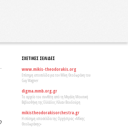
ΣΧΕΤΙΚΕΣ ΣΕΛΙΔΕΣ
www.mikis-theodorakis.org
Επίσημη ιστοσελίδα για τον Μίκη Θεοδωράκη του
Guy Wagner
digma.mmb.org.gr
Το αρχείο του συνθέτη από τη Μεγάλη Μουσική
Βιβλιοθήκη της Ελλάδος Λίλιαν Βουδούρη
mikistheodorakisorchestra.gr
Η επίσημη ιστοσελίδα της Ορχήστρας «Μίκης
Θεοδωράκης»