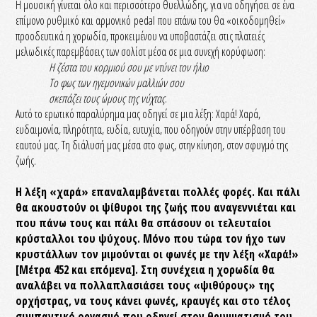
Η μουσική γίνεται όλο και περισσότερο θυελλώδης, για να οδηγήσει σε ένα
επίμονο ρυθμικό και αρμονικό pedal που επάνω του θα «οικοδομηθεί»
προοδευτικά η χορωδία, προκειμένου να υποβαστάζει στις πλατειές
μελωδικές παρεμβάσεις των σολίστ μέσα σε μια συνεχή κορύφωση:
Η ζέστα του κορμιού σου με ντύνει τον ήλιο
Το φως των ηγεμονικών μαλλιών σου
σκεπάζει τους ώμους της νύχτας
.
Αυτό το ερωτικό παραλύρημα μας οδηγεί σε μια λέξη: Χαρά! Χαρά,
ευδαιμονία, πληρότητα, ευδία, ευτυχία, που οδηγούν στην υπέρβαση του
εαυτού μας. Τη διάλυσή μας μέσα στο φως, στην κίνηση, στον σφυγμό της
ζωής.
Η λέξη «χαρά» επαναλαμβάνεται πολλές φορές. Και πάλι
θα ακουστούν οι ψίθυροι της ζωής που αναγεννιέται και
που πάνω τους και πάλι θα σπάσουν οι τελευταίοι
κρύσταλλοι του ψύχους. Μόνο που τώρα τον ήχο των
κρυστάλλων τον μιμούνται οι φωνές με την λέξη «Χαρά!»
[Μέτρα 452 και επόμενα]. Στη συνέχεια η χορωδία θα
αναλάβει να πολλαπλασιάσει τους «ψιθύρους» της
ορχήστρας, να τους κάνει φωνές, κραυγές και στο τέλος
συμπαντικό οργασμό που οδηγεί στον θρυμματισμό του