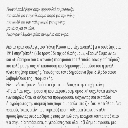
Γυμνοί παλέψαμε στην αμμουδιά το μεσημέρι
πιο πολύ για τ’ αγκάλιασμα παρά για την πάλη
πιο πολύ για την πάλη παρά για τη νίκη,
μονάχα για τη νίκη.
Νυχτερινό λιμάνι φώτα πνιγμένα στα νερά.
Από τις τρεις συλλογές του Γιάννη Ρίτσου που είχε ανακαλύψει ο συνθέτης στα
1941 στην Τρίπολη («Το τραγούδι της αδελφής μου», «Εαρινή Συμφωνία»
και «Εμβατήριο του Ωκεανού») προτιμούσε το τελευταίο. Ίσως γιατί ταίριαζε
πιο πολύ με την ψυχική κατάσταση που δημιουργούσε μέσα του η μεγάλη
νύχτα της ξένης κατοχής. Γεγονός που τον οδηγούσε να βρει διέξοδο στους
λαβυρίνθους της μεταφυσικής.
Είναι ενδιαφέρον να δούμε τι έχει πει ο ίδιος για την εποχή εκείνη:
«Ποια ήταν τάχα η μουσική που ταίριαζε στην ομαδική ψυχολογία εκείνων
των καιρών; Όταν οι άνθρωποι προχωρούσαν ψάχνοντας στα σκοτάδια
διαγράφοντας την ατομική τους πορεία με ατελείωτα ζικ-ζακ; Με τεθλασμένες
γραμμές (όπως εκείνη του πυρετού) που η κάθε μια έτεμνε την άλλη
προσφέροντας ψευδαισθήσεις επαφών, ενώ στην πραγματικότητα επρόκειτο
για στιγμιαία περάσματα, συγκρούσεις, που όλα μαζί δημιουργούσαν μια