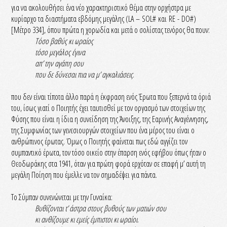
για να ακολουθήσει ένα νέο χαρακτηριστικό θέμα στην ορχήστρα με
κυρίαρχο τα διαστήματα εβδόμης μεγάλης (LA – SOL# και RE - DO#)
[Μέτρο 334], όπου πρώτα η χορωδία και μετά ο σολίστας τενόρος θα πουν:
Τόσο βαθύς κι ωραίος
τόσο μεγάλος έγινα
απ’ την αγάπη σου
που δε δύνεσαι πια να μ’ αγκαλιάσεις
.
που δεν είναι τίποτα άλλο παρά η έκφραση ενός Έρωτα που ξεπερνά τα όριά
του, ίσως γιατί ο Ποιητής έχει ταυτισθεί με τον οργασμό των στοιχείων της
Φύσης που είναι η ίδια η συνείδηση της Άνοιξης, της Εαρινής Αναγέννησης,
της Συμφωνίας των γενεσιουργών στοιχείων που ένα μέρος του είναι ο
ανθρώπινος έρωτας. Όμως ο Ποιητής φαίνεται πως εδώ αγγίζει τον
συμπαντικό έρωτα, τον τόσο οικείο στην έπαρση ενός εφήβου όπως ήταν ο
Θεοδωράκης στα 1941, όταν για πρώτη φορά ερχόταν σε επαφή μ’ αυτή τη
μεγάλη Ποίηση που έμελλε να τον σημαδέψει για πάντα.
Το Σύμπαν συνενώνεται με την Γυναίκα:
Βυθίζονται τ’ άστρα στους βυθούς των ματιών σου
κι ανθίζουμε κι εμείς έμπιστοι κι ωραίοι
.