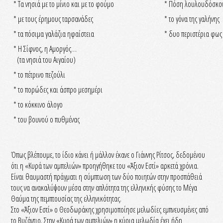
* Τα νησιά με το μίνιο και με το φούμο
* Πόση λουλουδόσκο
* με τους έρημους ταρσανάδες
* το γόνα της γαλήνης
* τα πόσιμα γαλάζια ηφαίστεια
* δυο περιστέρια φως
* Η Σίφνος, η Αμοργός…
(τα νησιά του Αιγαίου)
* το πέτρινο πεζούλι
* το πορώδες και άσπρο μεσημέρι
* το κόκκινο άλογο
* του βουνού ο πυθμένας
Όπως βλέπουμε, το ίδιο κάνει ή μάλλον έκανε ο Γιάννης Ρίτσος, δεδομένου
ότι η «Κυρά των αμπελιών» προηγήθηκε του «Άξιον Εστί» αρκετά χρόνια.
Είναι θαυμαστή πράγματι η σύμπτωση των δύο ποιητών στην προσπάθειά
τους να ανακαλύψουν μέσα στην απλότητα της ελληνικής φύσης το Μέγα
Θαύμα της πεμπτουσίας της ελληνικότητας.
Στο «Άξιον Εστί» ο Θεοδωράκης χρησιμοποίησε μελωδίες εμπνευσμένες από
το Βυζάντιο. Στην «Κυρά των αμπελιών» η κύρια μελωδία έχει ήδη