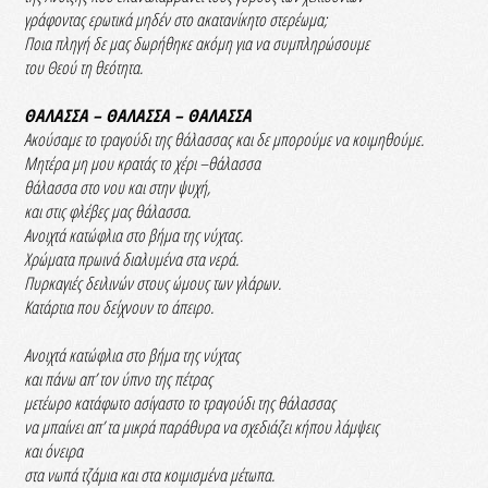
γράφοντας ερωτικά μηδέν στο ακατανίκητο στερέωμα;
Ποια πληγή δε μας δωρήθηκε ακόμη για να συμπληρώσουμε
του Θεού τη θεότητα.
ΘΑΛΑΣΣΑ – ΘΑΛΑΣΣΑ – ΘΑΛΑΣΣΑ
Ακούσαμε το τραγούδι της θάλασσας και δε μπορούμε να κοιμηθούμε.
Μητέρα μη μου κρατάς το χέρι –θάλασσα
θάλασσα στο νου και στην ψυχή,
και στις φλέβες μας θάλασσα.
Ανοιχτά κατώφλια στο βήμα της νύχτας.
Χρώματα πρωινά διαλυμένα στα νερά.
Πυρκαγιές δειλινών στους ώμους των γλάρων.
Κατάρτια που δείχνουν το άπειρο.
Ανοιχτά κατώφλια στο βήμα της νύχτας
και πάνω απ’ τον ύπνο της πέτρας
μετέωρο κατάφωτο ασίγαστο το τραγούδι της θάλασσας
να μπαίνει απ’ τα μικρά παράθυρα να σχεδιάζει κήπου λάμψεις
και όνειρα
στα νωπά τζάμια και στα κοιμισμένα μέτωπα.