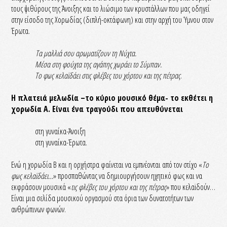
τους ψιθύρους της Άνοιξης και το λιώσιμο των κρυστάλλων που μας οδηγεί
στην είσοδο της Χορωδίας (διπλή-οκτάφωνη) και στην αρχή του Ύμνου στον
Έρωτα.
Τα μαλλιά σου αρωματίζουν τη Νύχτα.
Μέσα στη φούχτα της αγάπης χωράει το Σύμπαν.
Το φως κελαϊδάει στις φλέβες του χόρτου και της πέτρας
.
Η πλατειά μελωδία –το κύριο μουσικό θέμα- το εκθέτει η
χορωδία Α. Είναι ένα τραγούδι που απευθύνεται
στη γυναίκα-Άνοιξη
στη γυναίκα-Έρωτα.
Ενώ η χορωδία Β και η ορχήστρα φαίνεται να εμπνέονται από τον στίχο «
Το
φως κελαϊδάει…
» προσπαθώντας να δημιουργήσουν ηχητικό φως και να
εκφράσουν μουσικά «
τις φλέβες του χόρτου και της πέτρας
» που κελαϊδούν…
Είναι μια σελίδα μουσικού οργασμού στα όρια των δυνατοτήτων των
ανθρώπινων φωνών.