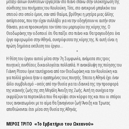
μεταξύ άλλων συνθέσεων εργαζόταν στο πιάνο επάνω στην ολοκλήρωση της
σύνθεσης του ποιήματος του Κουλούκη. Τότε, στο αντικρινό μπαλκόνι του
σπιτιού στο οποίο έμενε, σαν από θαύμα, βρέθηκε η μητέρα μιας άλλης
αντάρτισσας, που την είχαν συλλάβει για να την οδηγήσουν κι αυτήν στον
θάνατο, για να προσκυνήσει τον τόπο του μαρτυρίου της κόρης της. Ο
Θεοδωράκης την ειδοποιεί ότι θα παίξει στο πιάνο και θα τραγουδήσει ένα
έργο αφιερωμένο στην Αθηνά, συντρόφισσα της κόρης της. Κι αυτή είναι η
πρώτη δημόσια εκτέλεση του έργου…
*
Η θέση του έργου αυτού μέσα στην 7η Συμφωνία, ανάμεσα στις τρεις
ποιητικές συνθέσεις δικαιολογείται πολλαπλά. Η ανακάλυψη της ποίησης του
Γιάννη Ρίτσου έγινε ταυτόχρονα από τον Θεοδωράκη και τον Κουλούκη και
για πολλά χρόνια ήταν ο αγαπημένος τους ποιητής. Έπειτα η Αθηνά έχει έναν
άλλο συμβολισμό –εκτός από την θυσία για τα ιδανικά της: την προσφορά
της νεανικής ζωής της στη Μεγάλη Άνοιξη της Ζωής. Αυτή τη συνέχεια την
εκφράζουν τα πορτοκάλια που θα κρύψει στον κόρφο της και που οι σπόροι
τους ανακατωμένοι με το αίμα θα ξαναγίνουν ζωή! Άνοιξη και Έρωτας
αποθεώνονται έτσι μέσα στη θυσία της Αθηνάς.
ΜΕΡΟΣ ΤΡΙΤΟ «Το Εμβατήριο του Ωκεανού»