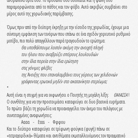
ανθρώπινα όριά σου. Το πρόσωπό σου συσπάται και η φωνή σου
παραμορφώνεται από το πάθος και τον φόβο. Αυτό ακριβώς συμβαίνει στο
μέρος αυτό της χορωδιακής παρέμβασης.
Όμως πριν από την δεύτερη έκρηξη με την είσοδο της χορωδίας, έχουμε μια
σύντομη εμφάνιση των τενόρων που επάνω σε ένα σχεδόν χορευτικό ρυθμικό
μοτίβο, πιο πολύ απαγγέλλουν παρά τραγουδούν το ερώτημα:
Θα υποθάλπουμε λοιπόν ακόμη την ανοιχτή πληγή
του ήλιου που αναβρύζει σπόρους λουλουδιών
στην ίδια πορεία στην ίδια ερώτηση
στις γόνιμες φλέβες
της Άνοιξης που επαναλαμβάνει τους γύρους των χελιδονιών
γράφοντας ερωτικά μηδέν στο ακατανίκητο στερέωμα;
*
Αυτή είναι η στιγμή για να εκφωνήσει ο Ποιητής τη μεγάλη λέξη:
ΘΑΛΑΣΣΑ
!
Ο συνθέτης για να την προετοιμάσει καταφεύγει σε δυο βασικά ευρήματα.
Το πρώτο βάζει τη χορωδία να προαναγγείλει τον άνεμο του πελάγους με
συντεταγμένες αναφωνήσεις:
Αααα - Essss - Φφφου
Και το δεύτερο καταφεύγει σε τρίφωνη φούγκα (φυγή) πάνω σε
«τετραχορδικά» θέματα και αντιθέματα εκμεταλλευόμενος τον πραγματικό