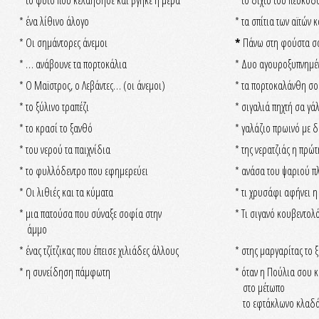
* το φυτό που κελάηδησε και βγήκε η μέρα
* το δίχτυ του πευκό
* ένα λίθινο άλογο
* τα σπίτια των αϊτών 
* Οι σημάντορες άνεμοι
*
Πάνω στη φούστα σο
* … ανάβουνε τα πορτοκάλια
* Δυο αγουροξυπνημέν
* Ο Μαϊστρος, ο Λεβάντες… (οι άνεμοι)
* τα πορτοκαλάνθη σο
* το ξύλινο τραπέζι
* σιγαλιά πηχτή σα γά
* το κρασί το ξανθό
* γαλάζιο πρωινό με 
* του νερού τα παιχνίδια
* της νερατζιάς η πρώ
* το φυλλόδεντρο που εφημερεύει
* ανάσα του ψαριού π
* Οι λιθιές και τα κύματα
* τι χρυσάφι αφήνει η
* μια πατούσα που σύναξε σοφία στην
* Τι σιγανό κουβεντολ
άμμο
* ένας τζίτζικας που έπεισε χιλιάδες άλλους
* στης μαργαρίτας το 
* η συνείδηση πάμφωτη
* όταν η Πούλια σου 
στο μέτωπο
το εφτάκλωνο κλαδάκ