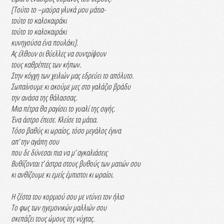
[Τούτο το –μαύρα γλυκά μου μάτια-
τούτο το καλοκαιράκι
τούτο το καλοκαιράκι
κυνηγούσα ένα πουλάκι].
Ας έλθουν οι θύελλες να συντρίψουν
τους καθρέπτες των κήπων.
Στην κόγχη των χειλιών μας εδρεύει το απόλυτο.
Σωπαίνουμε κι ακούμε μες στο γαλάζιο βράδυ
την ανάσα της θάλασσας.
Μια πέτρα θα ραγίσει το γυαλί της σιγής.
Ένα άστρο έπεσε. Κλείσε τα μάτια.
Τόσο βαθύς κι ωραίος, τόσο μεγάλος έγινα
απ’ την αγάπη σου
που δε δύνεσαι πια να μ’ αγκαλιάσεις
Βυθίζονται τ’ άστρα στους βυθούς των ματιών σου
κι ανθίζουμε κι εμείς έμπιστοι κι ωραίοι.
Η ζέστα του κορμιού σου με ντύνει τον ήλιο
Το φως των ηγεμονικών μαλλιών σου
σκεπάζει τους ώμους της νύχτας.