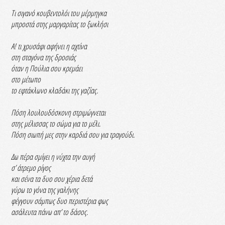
Τι σιγανό κουβεντολόι του μέρμηγκα
μπροστά στης μαργαρίτας το ξωκλήσι
Α! τι χρυσάφι αφήνει η αχτίνα
στη σταγόνα της δροσιάς
όταν η Πούλια σου κρεμάει
στο μέτωπο
το εφτάκλωνο κλαδάκι της γαζίας.
Πόση λουλουδόσκονη στριμώγνεται
στης μέλισσας το σώμα για το μέλι.
Πόση σιωπή μες στην καρδιά σου για τραγούδι.
Δω πέρα σμίγει η νύχτα την αυγή
σ’ άτρεμο ρίγος
και σένα τα δυο σου χέρια δετά
γύρω το γόνα της γαλήνης
φέγγουν σάμπως δυο περιστέρια φως
ασάλευτα πάνω απ’ το δάσος.