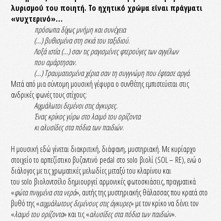
λυρισμού του ποιητή. Το ηχητικό χρώμα είναι πράγματι
«νυχτερινό»…
πρόσωπα δίχως μνήμη και συνέχεια
(…) βυθισμένα στη σκιά του ταξιδιού.
Λοξά ιστία (…) σαν τις ραγισμένες φτερούγες των αγγέλων
που αμάρτησαν.
(…) Τραυματισμένα χέρια σαν τη συγγνώμη που έφτασε αργά
.
Μετά από μια σύντομη μουσική γέφυρα ο συνθέτης εμπιστεύεται στις
ανδρικές φωνές τους στίχους:
Αιχμάλωτοι δεμένοι στις άγκυρες.
Ένας κρίκος γύρω στο λαιμό του ορίζοντα
κι αλυσίδες στα πόδια των παιδιών
.
Η μουσική εδώ γίνεται διακριτική, διάφανη, μυστηριακή. Με κυρίαρχο
στοιχείο το αρπεζίστικο βυζαντινό pedal στο solo βιολί (SOL – RE), ενώ ο
διάλογος με τις χρωματικές μελωδίες μεταξύ του κλαρίνου και
του solo βιολοντσέλο δημιουργεί αρμονικές φωτοσκιάσεις, πραγματικά
«
φώτα πνιγμένα στα νερά
», αυτής της μυστηριακής θάλασσας που κρατά στο
βυθό της «
αιχμάλωτους δεμένους στις άγκυρες
» με τον κρίκο να δένει τον
«
λαιμό του ορίζοντα
» και τις «
αλυσίδες στα πόδια των παιδιών
».