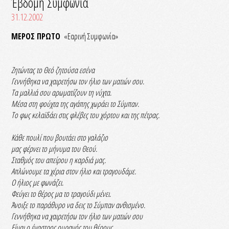
Έβδομη Συμφωνία
31.12.2002
ΜΕΡΟΣ ΠΡΩΤΟ
«Εαρινή Συμφωνία»
Ζητώντας το Θεό ζητούσα εσένα
Γεννήθηκα να χαιρετήσω τον ήλιο των ματιών σου.
Τα μαλλιά σου αρωματίζουν τη νύχτα.
Μέσα στη φούχτα της αγάπης χωράει το Σύμπαν.
Το φως κελαϊδάει στις φλέβες του χόρτου και της πέτρας.
Κάθε πουλί που βουτάει στο γαλάζιο
μας φέρνει το μήνυμα του Θεού.
Σταθμός του απείρου η καρδιά μας.
Απλώνουμε τα χέρια στον ήλιο και τραγουδάμε.
Ο ήλιος με φωνάζει.
Φεύγει το θέρος μα το τραγούδι μένει.
Άνοιξε το παράθυρο να δεις το Σύμπαν ανθισμένο.
Γεννήθηκα να χαιρετήσω τον ήλιο των ματιών σου
Είμαι ο έναστρος ουρανός του θέρους.