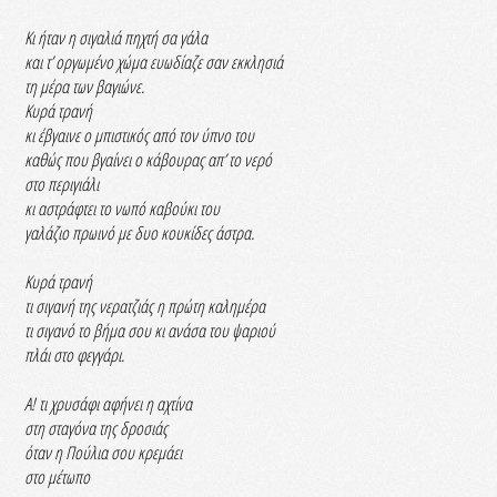
Κι ήταν η σιγαλιά πηχτή σα γάλα
και τ’ οργωμένο χώμα ευωδίαζε σαν εκκλησιά
τη μέρα των βαγιώνε.
Κυρά τρανή
κι έβγαινε ο μπιστικός από τον ύπνο του
καθώς που βγαίνει ο κάβουρας απ’ το νερό
στο περιγιάλι
κι αστράφτει το νωπό καβούκι του
γαλάζιο πρωινό με δυο κουκίδες άστρα.
Κυρά τρανή
τι σιγανή της νερατζιάς η πρώτη καλημέρα
τι σιγανό το βήμα σου κι ανάσα του ψαριού
πλάι στο φεγγάρι.
Α! τι χρυσάφι αφήνει η αχτίνα
στη σταγόνα της δροσιάς
όταν η Πούλια σου κρεμάει
στο μέτωπο