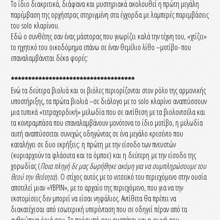
Το ίδιο διακριτικά, διάφανα και μυστηριακά ακολουθεί η πρώτη μεγάλη
παρέμβαση της ορχήστρας στηριγμένη στα έγχορδα με λαμπερές παρεμβάσεις
του solo κλαρίνου.
Εδώ ο συνθέτης σαν ένας μάστορας που γνωρίζει καλά την τέχνη του, «χτίζει»
το ηχητικό του οικοδόμημα επάνω σε έναν θεμέλιο λίθο –μοτίβο- που
επαναλαμβάνεται δέκα φορές:
************************************
Ενώ τα δεύτερα βιολιά και οι βιόλες περιορίζονται στον ρόλο της αρμονικής
υποστήριξης, τα πρώτα βιολιά –σε διάλογο με το solo κλαρίνο αναπτύσσουν
μια τυπικά «τετραχορδική» μελωδία που σε αντίθεση με τα βιολοντσέλα και
τα κοντραμπάσα που επαναλαμβάνουν μονότονα το ίδιο μοτίβο, η μελωδία
αυτή αναπτύσσεται συνεχώς οδηγώντας σε ένα μεγάλο κρεσέντο που
καταλήγει σε δυο εκρήξεις: η πρώτη με την είσοδο των πνευστών
(κυριαρχούν τα φλάουτα και τα όμποε) και η δεύτερη με την είσοδο της
χορωδίας (
Ποια πληγή δε μας δωρήθηκε ακόμη για να συμπληρώσουμε του
θεού την θεότητα
). Ο στίχος αυτός με το νιτσεϊκό του περιεχόμενο στην ουσία
αποτελεί μιαν «ΥΒΡΙΝ», με το αρχαίο της περιεχόμενο, που για να την
εκστομίσεις δεν μπορεί να είσαι νηφάλιος. Αντίθετα θα πρέπει να
διακατέχεσαι από εσωτερική υπερένταση που σε οδηγεί πέραν από τα