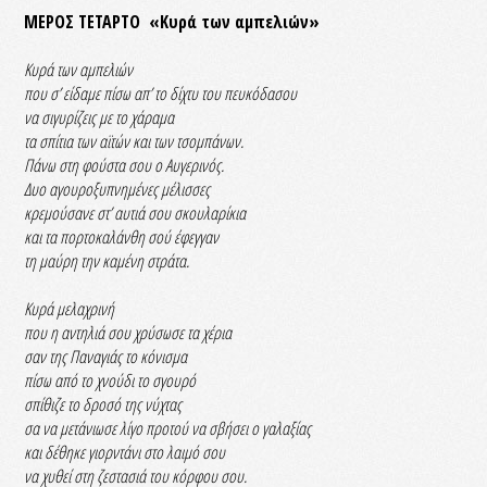
ΜΕΡΟΣ ΤΕΤΑΡΤΟ «Κυρά των αμπελιών»
Κυρά των αμπελιών
που σ’ είδαμε πίσω απ’ το δίχτυ του πευκόδασου
να σιγυρίζεις με το χάραμα
τα σπίτια των αϊτών και των τσομπάνων.
Πάνω στη φούστα σου ο Αυγερινός.
Δυο αγουροξυπνημένες μέλισσες
κρεμούσανε στ’ αυτιά σου σκουλαρίκια
και τα πορτοκαλάνθη σού έφεγγαν
τη μαύρη την καμένη στράτα.
Κυρά μελαχρινή
που η αντηλιά σου χρύσωσε τα χέρια
σαν της Παναγιάς το κόνισμα
πίσω από το χνούδι το σγουρό
σπίθιζε το δροσό της νύχτας
σα να μετάνιωσε λίγο προτού να σβήσει ο γαλαξίας
και δέθηκε γιορντάνι στο λαιμό σου
να χυθεί στη ζεστασιά του κόρφου σου.