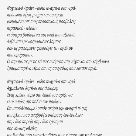
Νυχτερινό λιμάνι –φώτα πνιγμένα στα νερά-
πρόσωπα δίχως μνήμη και συνέχεια
φωτισμένα απ’ τους περαστικούς προβολείς
περαστικών πλοίων
κι ύστερα βυθισμένα στη σκιά του ταξιδιού.
Λοξά ιστία με κρεμασμένες λάμπες
σαν τις ραγισμένες φτερούγες των αγγέλων
που αμάρτησαν.
Οι στρατιώτες με τις κάσκες ανάμεσα στη νύχτα και στο κάρβουνο.
Τραυματισμένα χέρια σαν τη συγγνώμη που έφτασε αργά.
Νυχτερινό λιμάνι –φώτα πνιγμένα στα νερά.
Αιχμάλωτοι δεμένοι στις άγκυρες.
Ένας κρίκος γύρω στο λαιμό του ορίζοντα
κι αλυσίδες στα πόδια των παιδιών.
Θα υποθάλπουμε λοιπόν ακόμη την ανοιχτή πληγή
του ήλιου που αναβρύζει σπόρους λουλουδιών
στην ίδια πορεία στην ίδια ερώτηση
στις γόνιμες φλέβες
της Άνοιξης που επαναλαμβάνει τους γύρους των χελιδονιών