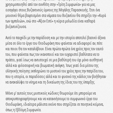
χρησιμοποιηθεί από τον συνθέτη στην «Τρίτη Συμφωνία» για να μας
εισαγάγει στους Βυζαντινούς ύμνους της Μεγάλης Παρασκευής. Έτσι ένα
μουσικό θέμα βαφτισμένο στα νάματα του Βυζαντίου θα στηρίξει την «Κυρά
των αμπελιών», ενώ στο «Άξιον Εστί» η κύρια μελωδία είναι καθαρά
βυζαντινίζουσα.
Αυτό το παιχνίδι με την παράδοση και με την ιστορία αποτελεί βασικό άξονα
μέσα σε όλο το έργο του Θεοδωράκη που φαίνεται να αδιαφορεί αν, πότε
και ποιοι θα τον καταλάβουν. Είναι πρώτα-πρώτα ένα χρέος προς τον εαυτό
του, που φαίνεται πως τον ικανοποιεί και τον ευχαριστεί βαθύτατα να το
πράττει, γιατί ίσως να αντιστοιχεί σε μια βαθύτερή του όχι μόνο αισθητική
αλλά και φιλοσοφική και βιωματική ανάγκη. Ίσως γιατί δια μέσου της
ελληνικής ποίησης εκπληρώνει το μυστικό του χρέος προς την πατρίδα του,
που η ιστορία, οι παραδόσεις αλλά και το φυσικό της κάλλος τον βοήθησαν
να ανακαλύψει το νόημα και τη δικαίωση της ίδιας του της ύπαρξης.
Μόνο μ’ αυτούς τους μυστικούς κώδικες θεωρούμε ότι μπορούμε να
αποκρυπτογραφήσουμε και να κατανοήσουμε το συμφωνικό έργο του
Θεοδωράκη, ιδιαίτερα μάλιστα εκείνο που στηρίζεται σε ποιητικά κείμενα,
όπως η Εβδόμη Συμφωνία.