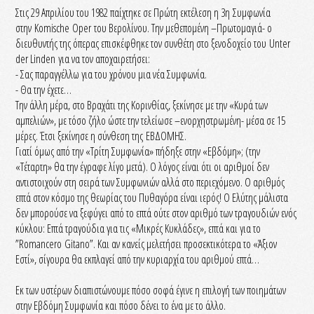
Στις 29 Απριλίου του 1982 παίχτηκε σε Πρώτη εκτέλεση η 3η Συμφωνία
στην Komische Oper του Βερολίνου. Την μεθεπομένη –Πρωτομαγιά- ο
διευθυντής της όπερας επισκέφθηκε τον συνθέτη στο ξενοδοχείο του Unter
der Linden για να τον αποχαιρετήσει:
- Σας παραγγέλλω για του χρόνου μια νέα Συμφωνία.
- Θα την έχετε…
Την άλλη μέρα, στο Βραχάτι της Κορινθίας, ξεκίνησε με την «Κυρά των
αμπελιών», με τόσο ζήλο ώστε την τελείωσε –ενορχηστρωμένη- μέσα σε 15
μέρες. Έτσι ξεκίνησε η σύνθεση της ΕΒΔΟΜΗΣ.
Γιατί όμως από την «Τρίτη Συμφωνία» πήδηξε στην «Εβδόμη»; (την
«Τέταρτη» θα την έγραφε λίγο μετά). Ο λόγος είναι ότι οι αριθμοί δεν
αντιστοιχούν στη σειρά των Συμφωνιών αλλά στο περιεχόμενο. Ο αριθμός
επτά στον κόσμο της θεωρίας του Πυθαγόρα είναι ιερός! Ο Ελύτης μάλιστα
δεν μπορούσε να ξεφύγει από το επτά ούτε στον αριθμό των τραγουδιών ενός
κύκλου: Επτά τραγούδια για τις «Μικρές Κυκλάδες», επτά και για το
”Romancero Gitano”. Και αν κανείς μελετήσει προσεκτικότερα το «Άξιον
Εστί», σίγουρα θα εκπλαγεί από την κυριαρχία του αριθμού επτά…
Εκ των υστέρων διαπιστώνουμε πόσο σοφά έγινε η επιλογή των ποιημάτων
στην Εβδόμη Συμφωνία και πόσο δένει το ένα με το άλλο.