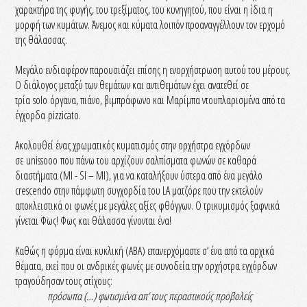
χαρακτήρα της φυγής, του τρεξίματος, του κυνηγητού, που είναι η ίδια η
μορφή των κυμάτων. Άνεμος και κύματα λοιπόν προαναγγέλλουν τον ερχομό
της θάλασσας.
Μεγάλο ενδιαφέρον παρουσιάζει επίσης η ενορχήστρωση αυτού του μέρους.
Ο διάλογος μεταξύ των θεμάτων και αντιθεμάτων έχει ανατεθεί σε
τρία solo όργανα, πιάνο, βιμπράφωνο και Μαρίμπα ντουπλαρισμένα από τα
έγχορδα pizzicato.
Ακολουθεί ένας χρωματικός κυματισμός στην ορχήστρα εγχόρδων
σε unissooo που πάνω του αρχίζουν σαλπίσματα φωνών σε καθαρά
διαστήματα (MI - SI – MI), για να καταλήξουν ύστερα από ένα μεγάλο
crescendo στην πάμφωτη συγχορδία του LA ματζόρε που την εκτελούν
αποκλειστικά οι φωνές με μεγάλες αξίες φθόγγων. Ο τρικυμισμός ξαφνικά
γίνεται Φως! Φως και θάλασσα γίνονται ένα!
Καθώς η φόρμα είναι κυκλική (ΑΒΑ) επανερχόμαστε σ’ ένα από τα αρχικά
θέματα, εκεί που οι ανδρικές φωνές με συνοδεία την ορχήστρα εγχόρδων
τραγούδησαν τους στίχους:
πρόσωπα (…) φωτισμένα απ’ τους περαστικούς προβολείς