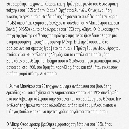
Θεοδωράκης. Τα χρόνια πέρασαν και η Πρώτη Συμφωνία του Θεοδωράκη
παίχτηκε στα 1955 από την Κρατική Ορχήστρα Αθηνών. Όπως είναι ήδη
γνωστό, το έργο αυτό ο Θεοδωράκης άρχισε να το συνθέτει από την Ικαρία
(1948) όπου ήταν εξόριστος. Συνέχισε τη σύνθεση στην Μακρόνησο και στα
Χανιά (1949-50) και το ολοκλήρωσε στα 1953 στην Αθήνα. Ο Κουλούκης την
εποχή της πρώτης εκτέλεσης της Πρώτης Συμφωνίας ήταν δάσκαλος σε μια
απομακρυσμένη περιοχή της ορεινής Μάνης. Εκεί την άκουσε από το
ραδιόφωνο και αμέσως έγραψε το ποίημα «Η Πρώτη Συμφωνία», μέρος του
οποίου είναι «Η εκτέλεση της Αθηνάς» και το έστειλε στο Παρίσι, όπου
βρισκόταν ο συνθέτης. Το Ποίημα αυτό ο Θεοδωράκης το μελοποίησε πολύ
αργότερα, στα 1968, στο Βραχάτι Κορινθίας, όπου και πάλι ήταν έγκλειστος,
αυτή τη φορά από την Δικτατορία.
Η Αθηνά Μπενέκου στα 25 της χρόνια βγήκε αντάρτισσα στα βουνά της
Αρκαδίας και κατατάχθηκε στον Δημοκρατικό Στρατό. Στα 1948 συνελήφθη
από τον Κυβερνητικό Στρατό στην Ζάτουνα και καταδικάστηκε σε θάνατο. Την
εκτέλεσή της έμελλε να παρακολουθήσει από το κελί του μελλοθανάτου ο
Γιώργος Κουλούκης και να την περιγράψει αργότερα στο ποίημα του.
Ο Μίκης Θεοδωράκης βρέθηκε εξόριστος στη Ζάτουνα στα 1968, όπου