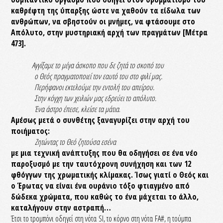
καθρέφτη της ύπαρξης ώστε να χαθούν τα είδωλα των
ανθρώπων, να σβηστούν οι μνήμες, να φτάσουμε στο
Απόλυτο, στην μυστηριακή αρχή των πραγμάτων [Μέτρα
473].
Αγγίξαμε το μέγα άσκοπο που δε ζητά το σκοπό του
ο Θεός πραγματοποιεί τον εαυτό του στο φιλί μας.
Περήφανοι εκτελούμε την εντολή του απείρου.
Στην κόγχη των χειλιών μας εδρεύει το απόλυτο.
Ένα άστρο έπεσε, κλείσε τα μάτια
.
Αμέσως μετά ο συνθέτης ξαναγυρίζει στην αρχή του
ποιήματος:
Ζητώντας το Θεό ζητούσα εσένα
με μια τεχνική ανάπτυξης που θα οδηγήσει σε ένα νέο
παροξυσμό με την ταυτόχρονη συνήχηση και των 12
φθόγγων της χρωματικής κλίμακας. Ίσως γιατί ο Θεός και
ο Έρωτας να είναι ένα ουράνιο τόξο φτιαγμένο από
δώδεκα χρώματα, που καθώς το ένα μάχεται το άλλο,
καταλήγουν στην αστραπή…
Έτσι το τρομπόνι οδηγεί στη νότα SI, το κόρνο στη νότα FA#, η τούμπα