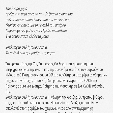
Χαρά χαρά χαρά
Αγγίξαμε το μέγα άσκοπο που δε ζητά το σκοπό του
ο Θεός πραγματοποιεί τον εαυτό του στο φιλί μας.
Περήφανοι εκτελούμε την εντολή του απείρου.
Στην κόγχη των χειλιών μας εδρεύει το απόλυτο.
Ένα άστρο έπεσε, κλείσε τα μάτια.
Ζητώντας το Θεό ζητούσα εσένα.
Τα μαλλιά σου αρωματίζουν τη νύχτα.
Στο πρώτο μέρος της 7ης Συμφωνίας θα λέγαμε ότι η μουσική είναι
«περιγραφική» με την έννοια που την συναντάμε στα έργα των μορφών του
«Μουσικού Ποιήματος», σαν να θέλει ο συνθέτης να μεταφέρει το νόημα των
στίχων σε αντίστοιχες μουσικές. Και φυσικά να εκφράσει το ΟΛΟΝ της
Ποίησης σε μια νέα ενότητα Ποίησης και Μουσικής σε ένα ΟΛΟΝ ενός νέου
έργου.
Ζητώντας το Θεό ζητούσα εσένα
. Η γέννηση της Άνοιξης. Οι πρώτοι ψίθυροι
της ζωής. Οι σταλακτίτες σπάζουν. Η μελωδία της Άνοιξης προσπαθεί να
απαλλαγεί από τις ομίχλες του χειμώνα. Μέσα από την παγωμένη γη