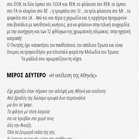
στο DO#, τα δύο όμποε στο SOL# και RE#, το φλάουτο στο RE#, το όμποε
στο FA το κλαρίνο στο RE , η τρομπέτα στο SI , τα τρία φλάουτα στο MI , το
φαγκότο στο LA . Από κει και πέρα η χορωδία και η ορχήστρα προχωρούν
σαν βεντάλια με αντιθετικές κινήσεις, για να φτάσουν στην τελική συγχορδία
με την συνήχηση και των 12 φθόγγων της χρωματικής κλίμακας: στην ηχητική
αστραπή!
Ο Ποιητής έχει κατακτήσει τον πανθεϊστικό, τον απόλυτο Έρωτα και είναι
έτοιμος να τραγουδήσει για τελευταία φορά την Μελωδία του Έρωτα:
Τα μαλλιά σου αρωματίζουν τη νύχτα.
ΜΕΡΟΣ ΔΕΥΤΕΡΟ
«Η εκτέλεση της Αθηνάς»
Είχε χαράξει όταν πήρανε την αδελφή μας Αθηνά για εκτέλεση.
Από βραδύς της δώσαμε κρυφά δυο πορτοκάλια
μα δεν τα ‘φαγε.
Τα φίλησε με τόση λατρεία
σα να ‘κρυβαν στο χυμό τους
όλη την Άνοιξη.
Όλα τα ζουμερά νιάτα της γης.
Κι ύστερα τα ‘κρυψε μέσα στο στήθος της.