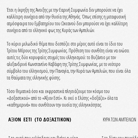
Έτσι η έκρηξη της Άνοιξης με την Εαρινή Συμφωνία δεν μπορούσε να έχει
καλλίτερη συνέχεια από την θυσία της Αθηνάς. Όπως επίσης η μεταφυσική
ατμόσφαιρα του Εμβατηρίου του Ωκεανού δεν μπορούσε να έχει καλλίτερη
συνέχεια από το ελληνικό φως της Κυράς των Αμπελιών.
Το κύριο μελωδικό θέμα που δεσπόζει στο μέρος αυτό είναι το ίδιο του
Τρίτου Μέρους της Τρίτης Συμφωνίας. Πρόθεση του συνθέτη είναι να ενώσει
αυτές τις δύο κορυφαίες στιγμές του ελληνισμού: το Βυζάντιο με τον
αλεξανδρινό Κωνσταντίνο Καβάφη της Τρίτης Συμφωνίας, με το νεότερο
σύμβολο του ελληνισμού, την Παναγία, την Κυρά των Αμπελιών, που είναι όλα
τα θαύματα της ελληνικής φύσης.
Τόσο θεματικά όσο και εκφραστικά πλησιάζουμε τον κόσμο του
«Δοξαστικού» από το «Άξιον Εστί». Κι εκεί ο Ελύτης «δοξάζει» όλα τα
«καθημερινά» που συνθέτουν την ουσία της ελληνικότητας.
ΑΞΙΟΝ ΕΣΤΙ (ΤΟ ΔΟΞΑΣΤΙΚΟΝ)
ΚΥΡΑ ΤΩΝ ΑΜΠΕΛΙΩΝ