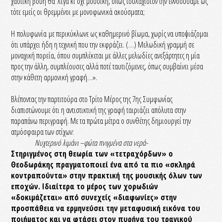
χαοτική βουή θα ‘λεγα κι όχι μουσική, όπως τουλάχιστον την εννοούσαμε ως
τότε εμείς οι θρεμμένοι με μονοφωνικά ακούσματα;
Η πολυφωνία με περικύκλωνε ως καθημερινό βίωμα, χωρίς να υποψιάζομαι
ότι υπάρχει ήδη η τεχνική που την εκφράζει. (…) Μελωδική γραμμή σε
μοναχική πορεία, όπου συμπλέκεται με άλλες μελωδίες ανεξάρτητες η μία
προς την άλλη, συμπλέουσες αλλά ποτέ ταυτιζόμενες, όπως συμβαίνει μέσα
στην κάθετη αρμονική γραφή…».
Βλέποντας την παρτιτούρα στο Τρίτο Μέρος της 7ης Συμφωνίας
διαπιστώνουμε ότι η αντιστικτική της γραφή ταιριάζει απόλυτα στην
παραπάνω περιγραφή. Με τα πρώτα μέτρα ο συνθέτης δημιουργεί την
ατμόσφαιρα των στίχων:
Νυχτερινό λιμάνι –φώτα πνιγμένα στα νερά-
Στηριγμένος στη θεωρία των «τετραχόρδων» ο
Θεοδωράκης πραγματοποιεί ένα από τα πιο «σκληρά
κοντραπούντα» στην πρακτική της μουσικής όλων των
εποχών. Ιδιαίτερα το μέρος των χορωδιών
«δοκιμάζεται» από συνεχείς «διαφωνίες» στην
προσπάθεια να ερμηνεύσει την μεταφυσική εικόνα του
ποιήματος και να φτάσει στον πυρήνα του τραγικού