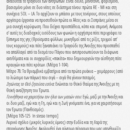
αναδύεται το τραγούδι των ανθρώπων. Είναι δειλό, μονότονο, φοβισμένο,
βασισμένο μόνο σε δυο νότες σε διάστημα τόνου: πρώτα RE - MI και στη
συνέχεια SOL – LA. Το αρχίζουν οι μπάσοι με τους τενόρους, στους οποίους
αργότερα έρχονται να προστεθούν πρώτα οι Άλτες και οι Σοπράνες μέσα σε
μια συνεχή κορύφωση. Που δείχνει προσπάθεια, κόπο και επιμονή. Ανάμεσα
σ’ αυτές τις διαδοχικές εισόδους των φωνών η ορχήστρα πότε περιγράφει το
ξύπνημα της γης (θροϊσματα φύλλων, μυκηθμοί από τις ρίζες, τριγμοί απ’
τους κορμούς) και πότε ξαναπιάνει το Τραγούδι της Άνοιξης που προσπαθεί
να απαλλαγεί από τα δεσμά του Πάγου που αντιπροσωπεύουν τα διάφωνα
αντιθέματα και οι συγχορδίες «πακέτα» που δημιουργούν την αίσθηση πότε
κραυγών και πότε κρότων. (Μέτρα 1-104).
Μέτρο 78: Τα θριαμβικά εμβατήρια από τα πρώτα ρυάκια – χειμάρρους (από
το λιώσιμο των πάγων) που σιγά – σιγά θα γίνουν ποταμός.
Ζητώντας το Θεό ζητούσα εσένα
: Ενώνεται το θεϊκό θαύμα της Άνοιξης με τη
θεϊκή αναζήτηση του Έρωτα.
Γεννήθηκα να χαιρετήσω τον ήλιο των ματιών σου
: Εγώ, μαζί με την Άνοιξη και
οι δυο μαζί, εγώ και η Γη, εγώ και η Ζωή γινόμαστε ένα, για να χαιρετήσουμε
τον Έρωτα (Πανθεϊσμός).
[Μέτρα 105-125 In stesso tempo]
Λυρικό σχόλιο (μικρός λυρικός ύμνος) στην Ευδία και τη Χαρά της
επερχόμενης Άνοιξης. Ακολουθεί ένα σύντομο πέρασμα που μας υπενθυμίζει