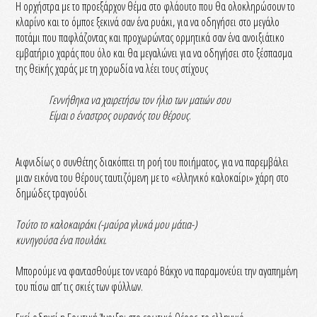
Η ορχήστρα με το προεξάρχον θέμα στο φλάουτο που θα ολοκληρώσουν το
κλαρίνο και το όμποε ξεκινά σαν ένα ρυάκι, για να οδηγήσει στο μεγάλο
ποτάμι που παφλάζοντας και προχωρώντας ορμητικά σαν ένα ανοιξιάτικο
εμβατήριο χαράς που όλο και θα μεγαλώνει για να οδηγήσει στο ξέσπασμα
της θεϊκής χαράς με τη χορωδία να λέει τους στίχους
Γεννήθηκα να χαιρετήσω τον ήλιο των ματιών σου
Είμαι ο έναστρος ουρανός του θέρους
.
Αιφνιδίως ο συνθέτης διακόπτει τη ροή του ποιήματος, για να παρεμβάλει
μιαν εικόνα του θέρους ταυτιζόμενη με το «ελληνικό καλοκαίρι» χάρη στο
δημώδες τραγούδι
Τούτο το καλοκαιράκι (-μαύρα γλυκά μου μάτια-)
κυνηγούσα ένα πουλάκι
.
Μπορούμε να φαντασθούμε τον νεαρό Βάκχο να παραμονεύει την αγαπημένη
του πίσω απ’ τις σκιές των φύλλων.