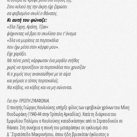
Στου κελιού της την άκρη είχε ζαρώσει
σα φοβισμένο σκυλί ο θάνατος.
Κι αυτή του φώναζε:
«Έλα Τίγρη, Αράπη, Τζακ»
ψάχνοντας νά βρει το σκυλίσιο του τ’ όνομα
«Έλα να μυρίσεις τα πορτοκάλια
που έχω μέσα στον κόρφο μου».
Είχε χαράξει.
Με πέντε ριπές κάρφωσαν ένα μεγάλο στήθος
χωρίς να προσέξουν τα πορτοκάλια που χρυσίζαν
Κι ο χυμός τους ανακατώθηκε με το αίμα
και γιόμισε ο τόπος πορτοκαλιές.
Να κόβεις, να κόβεις και να μη σώνονται.
Για την
ΠΡΩΤΗ ΣΥΜΦΩΝΙΑ.
Ο ποιητής Γιώργος Κουλούκης υπήρξε φίλος των εφηβικών χρόνων του Μίκη
Θεοδωράκη (1940-44 στην Τρίπολη Αρκαδίας). Κατά τη διάρκεια του
Εμφυλίου Πολέμου ο Κουλούκης καταδικάστηκε από το Στρατοδικείο σε
θάνατο. Στη συνέχεια η ποινή του μετατράπηκε σε εγκλεισμό στο
Δ΄Στρατόπεδο Μακρονήσου, όπου ήδη βρισκόταν έγκλειστος ο