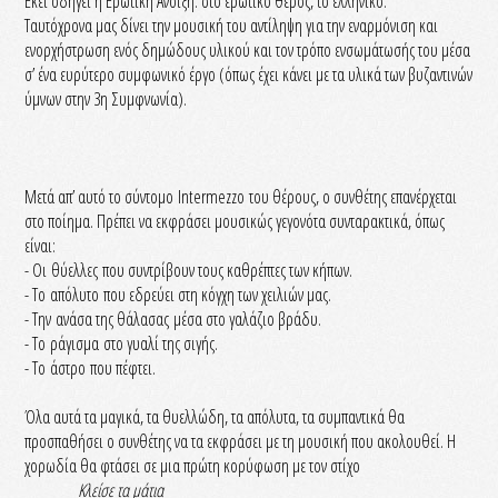
Εκεί οδηγεί η Ερωτική Άνοιξη: στο ερωτικό θέρος, το ελληνικό.
Ταυτόχρονα μας δίνει την μουσική του αντίληψη για την εναρμόνιση και
ενορχήστρωση ενός δημώδους υλικού και τον τρόπο ενσωμάτωσής του μέσα
σ’ ένα ευρύτερο συμφωνικό έργο (όπως έχει κάνει με τα υλικά των βυζαντινών
ύμνων στην 3η Συμφνωνία).
Μετά απ’ αυτό το σύντομο Intermezzo του θέρους, ο συνθέτης επανέρχεται
στο ποίημα. Πρέπει να εκφράσει μουσικώς γεγονότα συνταρακτικά, όπως
είναι:
- Οι θύελλες που συντρίβουν τους καθρέπτες των κήπων.
- Το απόλυτο που εδρεύει στη κόγχη των χειλιών μας.
- Την ανάσα της θάλασας μέσα στο γαλάζιο βράδυ.
- Το ράγισμα στο γυαλί της σιγής.
- Το άστρο που πέφτει.
Όλα αυτά τα μαγικά, τα θυελλώδη, τα απόλυτα, τα συμπαντικά θα
προσπαθήσει ο συνθέτης να τα εκφράσει με τη μουσική που ακολουθεί. Η
χορωδία θα φτάσει σε μια πρώτη κορύφωση με τον στίχο
Κλείσε τα μάτια