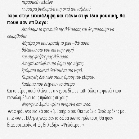
περαστικών πλοίων
κι ύστερα βυθισμένα στη σκιά του ταξιδιού
Τώρα στην επανάληψη και πάνω στην ίδια μουσική, θα
πουν σαν επίλογο:
Ακούσαμε το τραγούδι της θάλασσας και δε μπορούμε να
κοιμηθούμε.
Μητέρα μη μου κρατάς το χέρι –θάλασσα
θάλασσα στο νου και στην ψυχή
και στις φλέβες μας θάλασσα.
Ανοιχτά κατώφλια στο βήμα της νύχτας.
Χρώματα πρωινά διαλυμένα στα νερά.
Πυρκαγιές δειλινών στους ώμους των γλάρων.
Κατάρτια που δείχνουν το άπειρο
.
Και το μέρος αυτό κλείνει με την χορωδία σε tutti (όλες τις φωνές) που
επαναλαμβάνει τους πρώτους στίχους:
Νυχτερινό λιμάνι -φώτα πνιγμένα στα νερά
.
Αναφερόμενος ειδικά στο «Εμβατήριο του Ωκεανού» ο Θεοδωράκης μου
είπε: «Αν οι Έλληνες γνώριζαν τα δώρα των ποιητών τους, θα ήσαν
διαφορετικοί». «Πώς δηλαδή;» «Ψηλότεροι..».