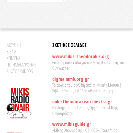
ΜΟΥΣΙΚΗ
ΣΧΕΤΙΚΕΣ ΣΕΛΙΔΕΣ
ΒΙΒΛΙΑ
www.mikis-theodorakis.org
ΚΕΙΜΕΝΑ
Επίσημη ιστοσελίδα για τον Μίκη Θεοδωράκη του
ΠΟΙΗΜΑΤΑ/POEMS
Guy Wagner
PHOTOS/VIDEOS
digma.mmb.org.gr
Το αρχείο του συνθέτη από τη Μεγάλη Μουσική
Βιβλιοθήκη της Ελλάδος Λίλιαν Βουδούρη
mikistheodorakisorchestra.gr
Η επίσημη ιστοσελίδα της Ορχήστρας «Μίκης
Θεοδωράκης»
www.mikisguide.gr
«Μίκης Θεοδωράκης - ΟΔΗΓΟΣ», Παγκρήτιος