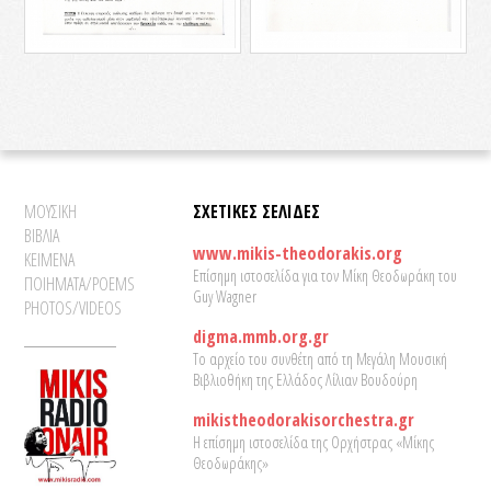
ΜΟΥΣΙΚΗ
ΣΧΕΤΙΚΕΣ ΣΕΛΙΔΕΣ
ΒΙΒΛΙΑ
www.mikis-theodorakis.org
ΚΕΙΜΕΝΑ
Επίσημη ιστοσελίδα για τον Μίκη Θεοδωράκη του
ΠΟΙΗΜΑΤΑ/POEMS
Guy Wagner
PHOTOS/VIDEOS
digma.mmb.org.gr
Το αρχείο του συνθέτη από τη Μεγάλη Μουσική
Βιβλιοθήκη της Ελλάδος Λίλιαν Βουδούρη
mikistheodorakisorchestra.gr
Η επίσημη ιστοσελίδα της Ορχήστρας «Μίκης
Θεοδωράκης»