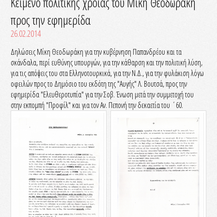
Κείμενο πολιτικής χροιάς του Μίκη Θεοδωράκη
προς την εφημερίδα
26.02.2014
Δηλώσεις Μίκη Θεοδωράκη για την κυβέρνηση Παπανδρέου και τα
σκάνδαλα, περί ευθύνης υπουργών, για την κάθαρση και την πολιτική λύση,
για τις απόψεις του στα Ελληνοτουρκικά, για την Ν.Δ., για την φυλάκιση λόγω
οφειλών προς το Δημόσιο του εκδότη της "Αυγής" Λ. Βουτσά, προς την
εφημερίδα "Ελευθεροτυπία" για την Σοβ. Ένωση μετά την συμμετοχή του
στην εκπομπή "Προφίλ" και για τον Αν. Πεπονή την δεκαετία του ΄60.