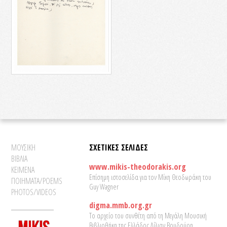
ΜΟΥΣΙΚΗ
ΣΧΕΤΙΚΕΣ ΣΕΛΙΔΕΣ
ΒΙΒΛΙΑ
www.mikis-theodorakis.org
ΚΕΙΜΕΝΑ
Επίσημη ιστοσελίδα για τον Μίκη Θεοδωράκη του
ΠΟΙΗΜΑΤΑ/POEMS
Guy Wagner
PHOTOS/VIDEOS
digma.mmb.org.gr
Το αρχείο του συνθέτη από τη Μεγάλη Μουσική
Βιβλιοθήκη της Ελλάδος Λίλιαν Βουδούρη