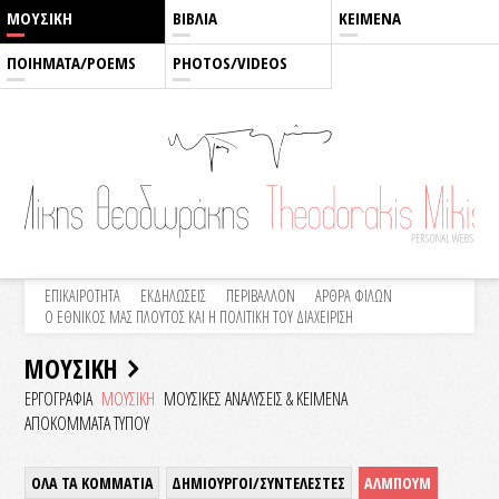
ΜΟΥΣΙΚΗ
ΒΙΒΛΙΑ
ΚΕΙΜΕΝΑ
ΠΟΙΗΜΑΤΑ/POEMS
PHOTOS/VIDEOS
ΕΠΙΚΑΙΡΟΤΗΤΑ
ΕΚΔΗΛΩΣΕΙΣ
ΠΕΡΙΒΑΛΛΟΝ
ΑΡΘΡΑ ΦΙΛΩΝ
Ο ΕΘΝΙΚΟΣ ΜΑΣ ΠΛΟΥΤΟΣ ΚΑΙ Η ΠΟΛΙΤΙΚΗ ΤΟΥ ΔΙΑΧΕΙΡΙΣΗ
ΜΟΥΣΙΚΗ
ΕΡΓΟΓΡΑΦΙΑ
ΜΟΥΣΙΚΗ
ΜΟΥΣΙΚΕΣ ΑΝΑΛΥΣΕΙΣ & KEIMENA
ΑΠΟΚΟΜΜΑΤΑ ΤΥΠΟΥ
ΟΛΑ ΤΑ ΚΟΜΜΑΤΙΑ
ΔΗΜΙΟΥΡΓΟΙ/ΣΥΝΤΕΛΕΣΤΕΣ
ΑΛΜΠΟΥΜ