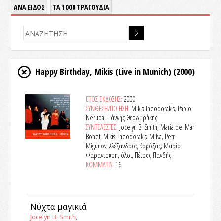
ΑΝΑ ΕΙΔΟΣ
ΤΑ 1000 ΤΡΑΓΟΥΔΙΑ
Happy Birthday, Mikis (Live in Munich)
(2000)
ΕΤΟΣ ΕΚΔΟΣΗΣ:
2000
ΣΥΝΘΕΣΗ/ΠΟΙΗΣΗ:
Mikis Theodorakis, Pablo
Neruda, Γιάννης Θεοδωράκης
ΣΥΝΤΕΛΕΣΤΕΣ:
Jocelyn B. Smith, Maria del Mar
Bonet, Mikis Theodorakis, Milva, Petr
Migunov, Αλέξανδρος Καρόζας, Μαρία
Φαραντούρη, όλοι, Πέτρος Πανδής
ΚΟΜΜΑΤΙΑ:
16
Νύχτα μαγικιά
Jocelyn B. Smith
,