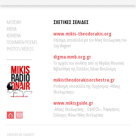
ΜΟΥΣΙΚΗ
ΣΧΕΤΙΚΕΣ ΣΕΛΙΔΕΣ
ΒΙΒΛΙΑ
www.mikis-theodorakis.org
ΚΕΙΜΕΝΑ
Επίσημη ιστοσελίδα για τον Μίκη Θεοδωράκη του
ΠΟΙΗΜΑΤΑ/POEMS
Guy Wagner
PHOTOS/VIDEOS
digma.mmb.org.gr
Το αρχείο του συνθέτη από τη Μεγάλη Μουσική
Βιβλιοθήκη της Ελλάδος Λίλιαν Βουδούρη
mikistheodorakisorchestra.gr
Η επίσημη ιστοσελίδα της Ορχήστρας «Μίκης
Θεοδωράκης»
www.mikisguide.gr
«Μίκης Θεοδωράκης - ΟΔΗΓΟΣ», Παγκρήτιος
Σύλλογος Φίλων Μίκη Θεοδωράκη
CREATED BY GRAVITY