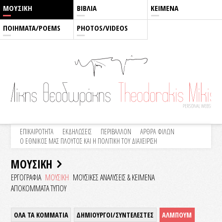
ΜΟΥΣΙΚΗ
ΒΙΒΛΙΑ
ΚΕΙΜΕΝΑ
ΠΟΙΗΜΑΤΑ/POEMS
PHOTOS/VIDEOS
ΕΠΙΚΑΙΡΟΤΗΤΑ
ΕΚΔΗΛΩΣΕΙΣ
ΠΕΡΙΒΑΛΛΟΝ
ΑΡΘΡΑ ΦΙΛΩΝ
Ο ΕΘΝΙΚΟΣ ΜΑΣ ΠΛΟΥΤΟΣ ΚΑΙ Η ΠΟΛΙΤΙΚΗ ΤΟΥ ΔΙΑΧΕΙΡΙΣΗ
ΜΟΥΣΙΚΗ
ΕΡΓΟΓΡΑΦΙΑ
ΜΟΥΣΙΚΗ
ΜΟΥΣΙΚΕΣ ΑΝΑΛΥΣΕΙΣ & KEIMENA
ΑΠΟΚΟΜΜΑΤΑ ΤΥΠΟΥ
ΟΛΑ ΤΑ ΚΟΜΜΑΤΙΑ
ΔΗΜΙΟΥΡΓΟΙ/ΣΥΝΤΕΛΕΣΤΕΣ
ΑΛΜΠΟΥΜ