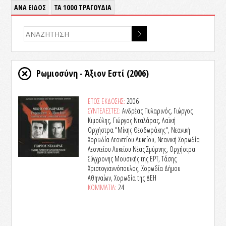
ΑΝΑ ΕΙΔΟΣ
ΤΑ 1000 ΤΡΑΓΟΥΔΙΑ
Ρωμιοσύνη - Άξιον Εστί
(2006)
ΕΤΟΣ ΕΚΔΟΣΗΣ:
2006
ΣΥΝΤΕΛΕΣΤΕΣ:
Ανδρέας Πυλαρινός, Γιώργος
Κιμούλης, Γιώργος Νταλάρας, Λαϊκή
Ορχήστρα "Μίκης Θεοδωράκης", Νεανική
Χορωδία Λεοντείου Λυκείου, Νεανική Χορωδία
Λεοντείου Λυκείου Νέας Σμύρνης, Ορχήστρα
Σύγχρονης Μουσικής της ΕΡΤ, Τάσης
Χριστογιαννόπουλος, Χορωδία Δήμου
Αθηναίων, Χορωδία της ΔΕΗ
ΚΟΜΜΑΤΙΑ:
24