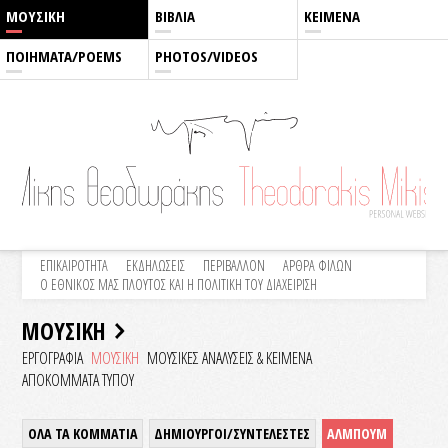
ΜΟΥΣΙΚΗ
ΒΙΒΛΙΑ
ΚΕΙΜΕΝΑ
ΠΟΙΗΜΑΤΑ/POEMS
PHOTOS/VIDEOS
ΕΠΙΚΑΙΡΟΤΗΤΑ
ΕΚΔΗΛΩΣΕΙΣ
ΠΕΡΙΒΑΛΛΟΝ
ΑΡΘΡΑ ΦΙΛΩΝ
Ο ΕΘΝΙΚΟΣ ΜΑΣ ΠΛΟΥΤΟΣ ΚΑΙ Η ΠΟΛΙΤΙΚΗ ΤΟΥ ΔΙΑΧΕΙΡΙΣΗ
ΜΟΥΣΙΚΗ
ΕΡΓΟΓΡΑΦΙΑ
ΜΟΥΣΙΚΗ
ΜΟΥΣΙΚΕΣ ΑΝΑΛΥΣΕΙΣ & KEIMENA
ΑΠΟΚΟΜΜΑΤΑ ΤΥΠΟΥ
ΟΛΑ ΤΑ ΚΟΜΜΑΤΙΑ
ΔΗΜΙΟΥΡΓΟΙ/ΣΥΝΤΕΛΕΣΤΕΣ
ΑΛΜΠΟΥΜ