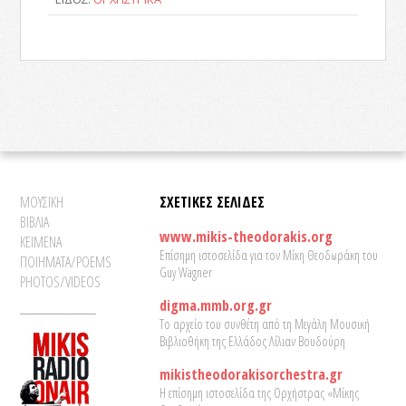
ΜΟΥΣΙΚΗ
ΣΧΕΤΙΚΕΣ ΣΕΛΙΔΕΣ
ΒΙΒΛΙΑ
www.mikis-theodorakis.org
ΚΕΙΜΕΝΑ
Επίσημη ιστοσελίδα για τον Μίκη Θεοδωράκη του
ΠΟΙΗΜΑΤΑ/POEMS
Guy Wagner
PHOTOS/VIDEOS
digma.mmb.org.gr
Το αρχείο του συνθέτη από τη Μεγάλη Μουσική
Βιβλιοθήκη της Ελλάδος Λίλιαν Βουδούρη
mikistheodorakisorchestra.gr
Η επίσημη ιστοσελίδα της Ορχήστρας «Μίκης