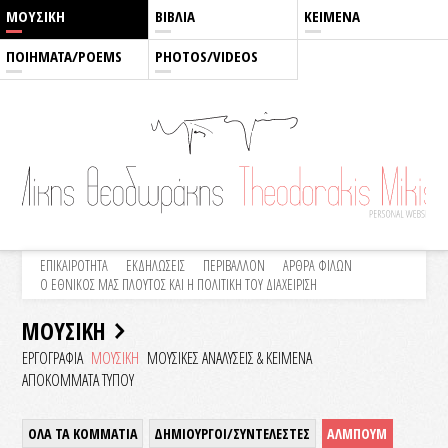
ΜΟΥΣΙΚΗ
ΒΙΒΛΙΑ
ΚΕΙΜΕΝΑ
ΠΟΙΗΜΑΤΑ/POEMS
PHOTOS/VIDEOS
ΕΠΙΚΑΙΡΟΤΗΤΑ
ΕΚΔΗΛΩΣΕΙΣ
ΠΕΡΙΒΑΛΛΟΝ
ΑΡΘΡΑ ΦΙΛΩΝ
Ο ΕΘΝΙΚΟΣ ΜΑΣ ΠΛΟΥΤΟΣ ΚΑΙ Η ΠΟΛΙΤΙΚΗ ΤΟΥ ΔΙΑΧΕΙΡΙΣΗ
ΜΟΥΣΙΚΗ
ΕΡΓΟΓΡΑΦΙΑ
ΜΟΥΣΙΚΗ
ΜΟΥΣΙΚΕΣ ΑΝΑΛΥΣΕΙΣ & KEIMENA
ΑΠΟΚΟΜΜΑΤΑ ΤΥΠΟΥ
ΟΛΑ ΤΑ ΚΟΜΜΑΤΙΑ
ΔΗΜΙΟΥΡΓΟΙ/ΣΥΝΤΕΛΕΣΤΕΣ
ΑΛΜΠΟΥΜ