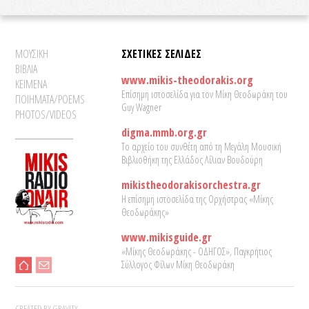
ΜΟΥΣΙΚΗ
ΣΧΕΤΙΚΕΣ ΣΕΛΙΔΕΣ
ΒΙΒΛΙΑ
www.mikis-theodorakis.org
ΚΕΙΜΕΝΑ
Επίσημη ιστοσελίδα για τον Μίκη Θεοδωράκη του
ΠΟΙΗΜΑΤΑ/POEMS
Guy Wagner
PHOTOS/VIDEOS
digma.mmb.org.gr
Το αρχείο του συνθέτη από τη Μεγάλη Μουσική
Βιβλιοθήκη της Ελλάδος Λίλιαν Βουδούρη
mikistheodorakisorchestra.gr
Η επίσημη ιστοσελίδα της Ορχήστρας «Μίκης
Θεοδωράκης»
www.mikisguide.gr
«Μίκης Θεοδωράκης - ΟΔΗΓΟΣ», Παγκρήτιος
Σύλλογος Φίλων Μίκη Θεοδωράκη
CREATED BY GRAVITY