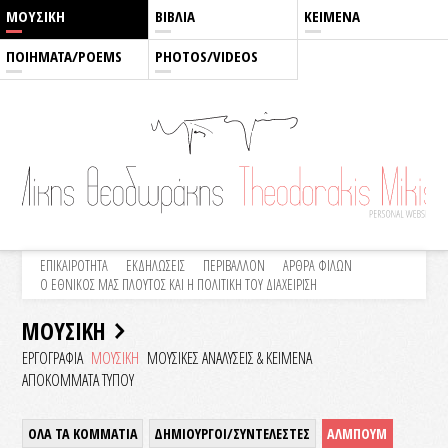
ΜΟΥΣΙΚΗ
ΒΙΒΛΙΑ
ΚΕΙΜΕΝΑ
ΠΟΙΗΜΑΤΑ/POEMS
PHOTOS/VIDEOS
ΕΠΙΚΑΙΡΟΤΗΤΑ
ΕΚΔΗΛΩΣΕΙΣ
ΠΕΡΙΒΑΛΛΟΝ
ΑΡΘΡΑ ΦΙΛΩΝ
Ο ΕΘΝΙΚΟΣ ΜΑΣ ΠΛΟΥΤΟΣ ΚΑΙ Η ΠΟΛΙΤΙΚΗ ΤΟΥ ΔΙΑΧΕΙΡΙΣΗ
ΜΟΥΣΙΚΗ
ΕΡΓΟΓΡΑΦΙΑ
ΜΟΥΣΙΚΗ
ΜΟΥΣΙΚΕΣ ΑΝΑΛΥΣΕΙΣ & KEIMENA
ΑΠΟΚΟΜΜΑΤΑ ΤΥΠΟΥ
ΟΛΑ ΤΑ ΚΟΜΜΑΤΙΑ
ΔΗΜΙΟΥΡΓΟΙ/ΣΥΝΤΕΛΕΣΤΕΣ
ΑΛΜΠΟΥΜ