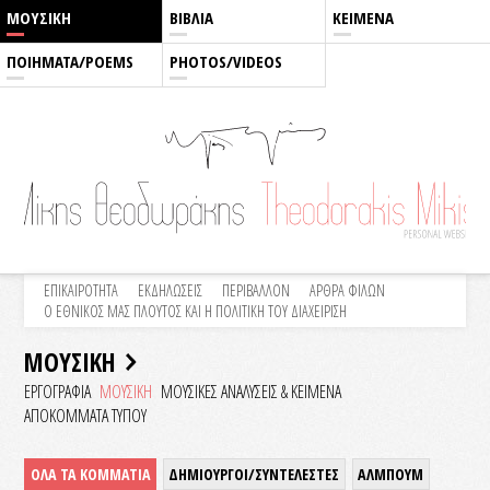
ΜΟΥΣΙΚΗ
ΒΙΒΛΙΑ
ΚΕΙΜΕΝΑ
ΠΟΙΗΜΑΤΑ/POEMS
PHOTOS/VIDEOS
ΕΠΙΚΑΙΡΟΤΗΤΑ
ΕΚΔΗΛΩΣΕΙΣ
ΠΕΡΙΒΑΛΛΟΝ
ΑΡΘΡΑ ΦΙΛΩΝ
Ο ΕΘΝΙΚΟΣ ΜΑΣ ΠΛΟΥΤΟΣ ΚΑΙ Η ΠΟΛΙΤΙΚΗ ΤΟΥ ΔΙΑΧΕΙΡΙΣΗ
ΜΟΥΣΙΚΗ
ΕΡΓΟΓΡΑΦΙΑ
ΜΟΥΣΙΚΗ
ΜΟΥΣΙΚΕΣ ΑΝΑΛΥΣΕΙΣ & KEIMENA
ΑΠΟΚΟΜΜΑΤΑ ΤΥΠΟΥ
ΟΛΑ ΤΑ ΚΟΜΜΑΤΙΑ
ΔΗΜΙΟΥΡΓΟΙ/ΣΥΝΤΕΛΕΣΤΕΣ
ΑΛΜΠΟΥΜ