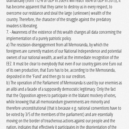
dramatically (from 112% of GDP in 2009 it will reach 180% of GDP in 2013), it
has become apparent that they came to destroy us in every respect, to
overcome our resistance and steal the large (unknown) wealth of the
country. Therefore, the character of the struggle against the predatory
invaders is liberating.
7. - Awareness of the existence of this wealth changes all data concerning the
implementation of a purely patriotic policy.
a) The rescission-disengagement from all Memoranda, by which the
foreigners are currently masters of our National Independence and potential
owners of our national wealth, as well as the immediate recognition of the
EEZ. It must be clear to everybody that even if our country gains one Euro out
of its own production, that Euro has to be, according to the Memoranda,
deposited in the 'Fund' and then go to our creditors.
b) The operation of the Parliament of Memoranda is used by our enemies as
an alibi and a facade of a supposedly democratic legitimacy. Only the fact
that the Opposition agrees to participate in the blatant mockery of votes,
while knowing that all memorandum governments are minority and
therefore unconstitutional (that is because e.g. national conventions have to
be voted by 3/5 of the members of the parliament) and are essentially
moving on the border of treacherous actions against our people and the
nation, indicates that effectively it participates in the disorientation of the