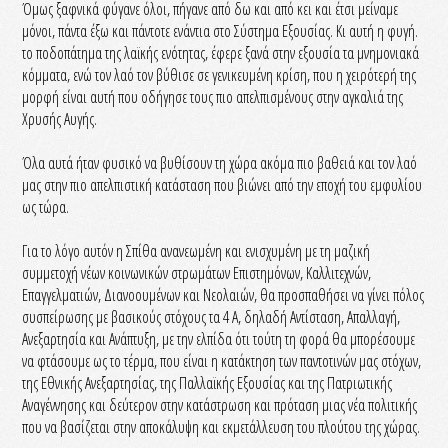
Όμως ξαφνικά φύγανε όλοι, πήγανε από δω και από κει και έτσι μείναμε
μόνοι, πάντα έξω και πάντοτε ενάντια στο Σύστημα Εξουσίας. Κι αυτή η φυγή.
το ποδοπάτημα της λαϊκής ενότητας, έφερε ξανά στην εξουσία τα μνημονιακά
κόμματα, ενώ τον λαό τον βύθισε σε γενικευμένη κρίση, που η χειρότερή της
μορφή είναι αυτή που οδήγησε τους πιο απελπισμένους στην αγκαλιά της
Χρυσής Αυγής.
Όλα αυτά ήταν φυσικό να βυθίσουν τη χώρα ακόμα πιο βαθειά και τον λαό
μας στην πιο απελπιστική κατάσταση που βιώνει από την εποχή του εμφυλίου
ως τώρα.
Για το λόγο αυτόν η Σπίθα ανανεωμένη και ενισχυμένη με τη μαζική
συμμετοχή νέων κοινωνικών στρωμάτων Επιστημόνων, Καλλιτεχνών,
Επαγγελματιών, Διανοουμένων και Νεολαιών, θα προσπαθήσει να γίνει πόλος
συσπείρωσης με βασικούς στόχους τα 4 Α, δηλαδή Αντίσταση, Απαλλαγή,
Ανεξαρτησία και Ανάπτυξη, με την ελπίδα ότι τούτη τη φορά θα μπορέσουμε
να φτάσουμε ως το τέρμα, που είναι η κατάκτηση των παντοτινών μας στόχων,
της Εθνικής Ανεξαρτησίας, της Παλλαϊκής Εξουσίας και της Πατριωτικής
Αναγέννησης και δεύτερον στην κατάστρωση και πρόταση μιας νέα πολιτικής
που να βασίζεται στην αποκάλυψη και εκμετάλλευση του πλούτου της χώρας.