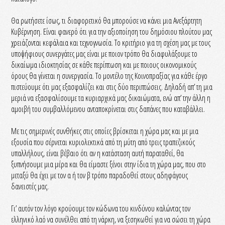
Θα ρωτήσετε ίσως, τι διαφορετικό θα μπορούσε να κάνει μια Ανεξάρτητη
Κυβέρνηση. Είναι φανερό ότι για την αξιοποίηση του δημόσιου πλούτου μας
χρειάζονται κεφάλαια και τεχνογνωσία. Το κριτήριο για τη σχέση μας με τους
υποψήφιους συνεργάτες μας είναι με ποιον τρόπο θα διαφυλάξουμε το
δικαίωμα ιδιοκτησίας σε κάθε περίπτωση και με ποιους οικονομικούς
όρους θα γίνεται η συνεργασία. Το μοντέλο της Κοινοπραξίας για κάθε έργο
πιστεύουμε ότι μας εξασφαλίζει και στις δύο περιπτώσεις. Δηλαδή απ’ τη μια
μεριά να εξασφαλίσουμε τα κυριαρχικά μας δικαιώματα, ενώ απ’ την άλλη η
αμοιβή του συμβαλλόμενου ανταποκρίνεται στις δαπάνες που καταβάλλει.
Με τις σημερινές συνθήκες στις οποίες βρίσκεται η χώρα μας και με μια
εξουσία που σέρνεται κυριολεκτικά από τη μύτη από τρεις τραπεζικούς
υπαλλήλους, είναι βέβαιο ότι αν η κατάσταση αυτή παραταθεί, θα
ξυπνήσουμε μια μέρα και θα είμαστε ξένοι στην ίδια τη χώρα μας, που στο
μεταξύ θα έχει με τον α ή τον β τρόπο παραδοθεί στους αδηφάγους
δανειστές μας.
Γι’ αυτόν τον λόγο κρούουμε τον κώδωνα του κινδύνου καλώντας τον
ελληνικό λαό να συνέλθει από τη νάρκη, να ξεσηκωθεί για να σώσει τη χώρα