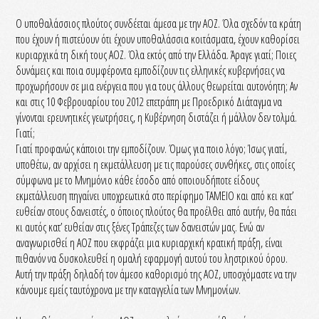
Ο υποθαλάσσιος πλούτος συνδέεται άμεσα με την ΑΟΖ. Όλα σχεδόν τα κράτη
που έχουν ή πιστεύουν ότι έχουν υποθαλάσσια κοιτάσματα, έχουν καθορίσει
κυριαρχικά τη δική τους ΑΟΖ. Όλα εκτός από την Ελλάδα. Άραγε γιατί; Ποιες
δυνάμεις και ποια συμφέροντα εμποδίζουν τις ελληνικές κυβερνήσεις να
προχωρήσουν σε μια ενέργεια που για τους άλλους θεωρείται αυτονόητη; Αν
και στις 10 Φεβρουαρίου του 2012 επετράπη με Προεδρικό Διάταγμα να
γίνονται ερευνητικές γεωτρήσεις, η Κυβέρνηση διστάζει ή μάλλον δεν τολμά.
Γιατί;
Γιατί προφανώς κάποιοι την εμποδίζουν. Όμως για ποιο λόγο; Ίσως γιατί,
υποθέτω, αν αρχίσει η εκμετάλλευση με τις παρούσες συνθήκες, στις οποίες
σύμφωνα με το Μνημόνιο κάθε έσοδο από οποιουδήποτε είδους
εκμετάλλευση πηγαίνει υποχρεωτικά στο περίφημο ΤΑΜΕΙΟ και από κει κατ’
ευθείαν στους δανειστές, ο όποιος πλούτος θα προέλθει από αυτήν, θα πάει
κι αυτός κατ’ ευθείαν στις ξένες Τράπεζες των δανειστών μας. Ενώ αν
αναγνωρισθεί η ΑΟΖ που εκφράζει μια κυριαρχική κρατική πράξη, είναι
πιθανόν να δυσκολευθεί η ομαλή εφαρμογή αυτού του ληστρικού όρου.
Αυτή την πράξη δηλαδή τον άμεσο καθορισμό της ΑΟΖ, υποσχόμαστε να την
κάνουμε εμείς ταυτόχρονα με την καταγγελία των Μνημονίων.