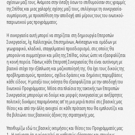
σχέσεων μαζί τους. Ανάμεσα στην ένταξη όσων το επιθυμούσαν στις γραμμές
της Σπίθας και μιας χαλαρής σχέσης μαζί τους, επιλέγουμε τη συνεργασία-
συμπόρευση, με προϋπόθεση την αποδοχή από μέρους τους του ενωτικού-
πατριωτικού μας προγράμματος.
Η συνεργασία αυτή μπορεί να στηρίζεται στη δημιουργία Επιτροπών
Συνεργασίας, λχ. Καλλιτεχνών, Επιστημόνων, Ανένταχτων και ομάδων με
γεωγραφικό, κλαδικό, επαγγελματικό προσδιορισμό, στις οποίες θα
μπορούν να συμμετέχουν και μέλη της Σπίθας, ούτως ώστε να εξασφαλίζεται
η κοινή πορεία. Πάντως κάθε Επιτροπή Συνεργασίας θα είναι αυτόνομη με
βασικό στόχο την εξάπλωση και μαζικοποίησή της. Θα έχει τους δικούς της
προβληματισμούς, προτάσεις, σχέδια δράσεις και δημόσιες παρεμβάσεις
κάθε είδους. Η μεταξύ τους ενότητα θα εξασφαλίζεται με την αποδοχή του
Ενωτικού Προγράμματος. Μέσα στα πλαίσια της τακτικής των Επιτροπών
Συνεργασίας μπορούμε να δούμε και μορφές συνεργασίας με ανεξάρτητες
πολιτικές δυνάμεις παραμένοντας απ’ τη μια μεριά πιστοί στις βασικές μας
θέσεις και από την άλλη ανοιχτοί σε κάθε πρόταση που θα εμπλουτίζει και
θα βελτιώνει τους βασικούς άξονες της στρατηγικής μας.
Υπενθυμίζω εδώ τις βασικές εκτιμήσεις και θέσεις του Προγράμματός μας:
1.- Η εκτίμηση ότι η χώρα τελεί σε καθεστώς εξάρτησης και επομένως