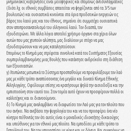
μνημονιακές κυβερνήσεις είναι μειοψηφικές και επομένως αντισυνταγματικές
(διότι λχ. οι εθνικές συμβάσεις απαιτείται να ψηφίζονται από τα 3/5 των
βουλευτών) και ουσιαστικά κινούνται στα όρια προδοτικών ενεργειών εις
βάρος του λαού μας και του έθνους, σημαίνει ότι συμμετέχει ουσιαστικά
στον αποπροσανατολισμό του ελληνικού λαού. Τον διασπά, τον
εξουδετερώνει. Με άλλα λόγια αποτελεί χρήσιμο όργανο στα χέρια όλων
αυτών που μας χτυπούν αλύπητα, μας διαλύουν με στόχο να μας
εξουδετερώσουν και να μας καταληστεύσουν.
Επομένως το Κίνημά μας στρέφεται συνολικά κατά του Συστήματος Εξουσίας
συμπεριλαμβανομένης μιας Βουλής που κατάντησε ανδρείκελο στη διάθεση
των Εξουσιαστών.
γ) Χτυπώντας μετωπικά το Σύστημα προσπαθούμε να προφυλάξουμε τον λαό
μας με κάθε τρόπο αναπτύσσοντας ένα μεγάλο και δυνατό Κίνημα Εθνικής
Αλληλεγγύης. Οφείλουμε επίσης να κρατήσουμε ψηλά την αισιοδοξία και την
εμπιστοσύνη στον εαυτό του. Στον τομέα αυτό έχουν να προσφέρουν πολλά οι
καλλιτέχνες και οι διανοούμενοι.
δ) Το Κίνημά μας αναλαμβάνει να διαφωτίσει τον Λαό μας για τον πλούτο που
του ανήκει. Να ανεβάσει την ψυχολογία του και να του προσφέρει ένα νέο
κίνητρο πείθοντάς τον ότι αυτός είναι ο μοναδικός ιδιοκτήτης-δικαιούχος
και υπεύθυνος για τον εθνικό μας πλούτο. Να εμποδίσει με κάθε τρόπο το
ξεπούλημά του. Να τον υπερασπίσει με νύχια και με δόντια. Και συγχρόνως να