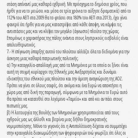
στάση απέναντί μας καθαρά εχθρική. Με πρόσχημα το δημόσιο χρέος, που
ήρθε για να το μειώσει και μέσα σε τρία χρόνια το αύξησε δραματικά) από το
112% του ΑΕΠ στα 2009 θα το φτάσει στα 180% του ΑΕΠ στα 2013), έχει γίνει
φανερό ότι ήρθε για να μας καταστρέψει από κάθε άποψη, να κάμψει τις
αντιστάσεις μας και να κλέψει τον μεγάλο (άγνωστο) πλούτο της χώρας.
Επομένως ο χαρακτήρας της πάλης ενάντια στους ληστρικούς εισβολείς είναι
απελευθερωτικός.
7.- Η επίγνωση ύπαρξης αυτού του πλούτου αλλάζει όλα τα δεδομένα για την
άσκηση μιας καθαρά πατριωτικής πολιτικής.
α) Την καταγγελία-απαλλαγή μας από τα Μνημόνια με τα οποία οι ξένοι είναι
αυτή τη στιγμή κυρίαρχοι της Εθνικής μας Ανεξαρτησίας και δυνάμει
ιδιοκτήτες του εθνικού μας πλούτου και την άμεση αναγνώριση της ΑΟΖ.
Πρέπει να γίνει σε όλους σαφές, ότι ακόμα και ένα Ευρώ να αποκτήσει η
χώρα μας από δική της παραγωγή, σύμφωνα με τα Μνημόνια το Ευρώ αυτό
θα πρέπει να κατατεθεί στο λεγόμενο «Ταμείο» και από κει αν πάει στους
πιστωτές μας.
β) Η λειτουργία της Βουλής των Μνημονίων χρησιμοποιείται από τους
εχθρούς μας ως άλλοθι και βιτρίνα μιας δήθεν δημοκρατικής
νομιμοποίησης. Μόνο το γεγονός ότι η Αντιπολίτευση δέχεται να συμμετέχει
στην κραυγαλέα διακωμώδηση των ψηφοφοριών ενώ γνωρίζει ότι όλες οι