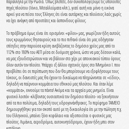
παράλληλα με την Ρωσία. Όπως βλέπετε, δεν συνυπολογίζουμε τις υπόλοιπες
πηγές πλούτου (Ιόνιο, Μεταλλεύματα κλπ.), γιατί αυτή και μόνο η εικόνα
αρκεί για να πείσει τους Έλληνες ότι είναι αυτάρκης και πλούσιος λαός χωρίς
να έχει ανάγκη από προστάτες και άσπονδους φίλους.
Το πρόβλημα όμως είναι ότι ορισμένοι «φίλοι» μας, γνωρίζουν ήδη αυτούς
τους κρυμμένους θησαυρούς και το πιο πιθανό είναι ότι μας οδήγησαν
επίτηδες στην παρούσα κρίση ανεβάζοντας το δημόσιο χρέος μας από το
112% στο 180% του ΑΕΠ μέσα σε δυόμιση χρόνια, ώστε να μας δέσουν καλά,
να μας εξουδετερώσουν και να βάλουν στο χέρι με αποικιακού τύπου όρους
όλον αυτόν τον πλούτο. Υπάρχει εξ άλλου σχετικός όρος στο Μνημόνιο Ι. που
προβλέπει ότι σε περίπτωση που δεν θα μπορέσουμε να εξοφλήσουμε τους
τόκους, οι δανειστές μας θα έχουν το δικαίωμα να πληρώνονται σε «είδος»,
δηλαδή να παίρνουν κομμάτια του εθνικού μας πλούτου. Και όταν λέμε
«κομμάτια», εννοούμε τα πάντα! Ακόμα και τα αρχαία μας μνημεία. Είναι
φυσικό λοιπόν -κλέβοντας ουσιαστικά τον δημόσιο πλούτο- να ξεκινήσουν
από τα πιο πολύτιμα, δηλαδή τους υδρογονάνθρακες. Το περίφημο ΤΑΜΕΙΟ
δημιουργήθηκε για τον σκοπό αυτό με τη δικαιολογία ότι με την πώληση π.χ.
του Ελληνικού, μπαίνει ξένο κεφάλαιο και αξιοποιείται ο φυσικός μας
πλούτος. Λιμάνια, αεροδρόμια, αυτοκινητόδρομοι, έχουν ήδη μπει στον
κατάλογο.