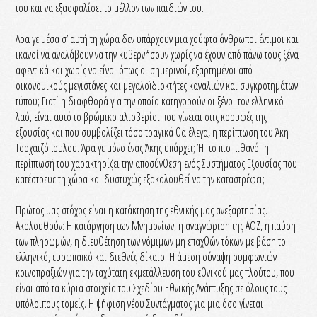
του και να εξασφαλίσει το μέλλον των παιδιών του.
Άρα γε μέσα σ’ αυτή τη χώρα δεν υπάρχουν μια χούφτα άνθρωποι έντιμοι και
ικανοί να αναλάβουν να την κυβερνήσουν χωρίς να έχουν από πάνω τους ξένα
αφεντικά και χωρίς να είναι όπως οι σημερινοί, εξαρτημένοι από
οικονομικούς μεγιστάνες και μεγαλοϊδιοκτήτες καναλιών και συγκροτημάτων
τύπου; Γιατί η διαφθορά για την οποία κατηγορούν οι ξένοι τον ελληνικό
λαό, είναι αυτό το βρώμικο αλισβερίσι που γίνεται στις κορυφές της
εξουσίας και που συμβολίζει τόσο τραγικά θα έλεγα, η περίπτωση του Άκη
Τσοχατζόπουλου. Άρα γε μόνο ένας Άκης υπάρχει; Ή -το πιο πιθανό- η
περίπτωσή του χαρακτηρίζει την αποσύνθεση ενός Συστήματος Εξουσίας που
κατέστρεψε τη χώρα και δυστυχώς εξακολουθεί να την καταστρέφει;
Πρώτος μας στόχος είναι η κατάκτηση της εθνικής μας ανεξαρτησίας.
Ακολουθούν: Η κατάργηση των Μνημονίων, η αναγνώριση της ΑΟΖ, η παύση
των πληρωμών, η διευθέτηση των νόμιμων μη επαχθών τόκων με βάση το
ελληνικό, ευρωπαϊκό και διεθνές δίκαιο. Η άμεση σύναψη συμφωνιών-
κοινοπραξιών για την ταχύτατη εκμετάλλευση του εθνικού μας πλούτου, που
είναι από τα κύρια στοιχεία του Σχεδίου Εθνικής Ανάπτυξης σε όλους τους
υπόλοιπους τομείς. Η ψήφιση νέου Συντάγματος για μια όσο γίνεται