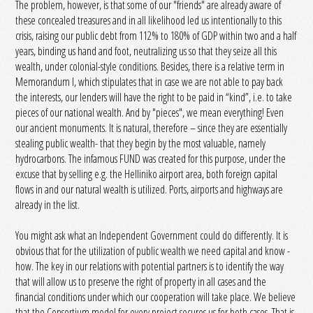
The problem, however, is that some of our "friends" are already aware of
these concealed treasures and in all likelihood led us intentionally to this
crisis, raising our public debt from 112% to 180% of GDP within two and a half
years, binding us hand and foot, neutralizing us so that they seize all this
wealth, under colonial-style conditions. Besides, there is a relative term in
Memorandum I, which stipulates that in case we are not able to pay back
the interests, our lenders will have the right to be paid in “kind”, i.e. to take
pieces of our national wealth. And by "pieces", we mean everything! Even
our ancient monuments. It is natural, therefore – since they are essentially
stealing public wealth- that they begin by the most valuable, namely
hydrocarbons. The infamous FUND was created for this purpose, under the
excuse that by selling e.g. the Helliniko airport area, both foreign capital
flows in and our natural wealth is utilized. Ports, airports and highways are
already in the list.
You might ask what an Independent Government could do differently. It is
obvious that for the utilization of public wealth we need capital and know -
how. The key in our relations with potential partners is to identify the way
that will allow us to preserve the right of property in all cases and the
financial conditions under which our cooperation will take place. We believe
that the Consortium model for every project secures us for both cases. That is,