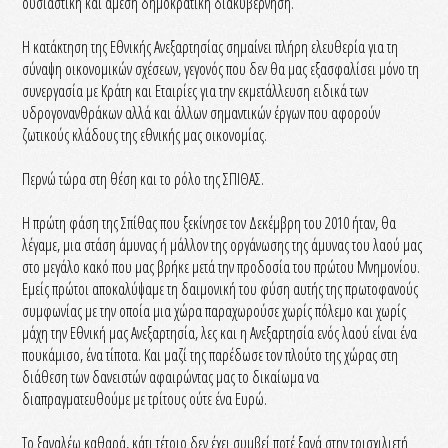
ουσιαστική και άμεση δημοκρατική διακυβέρνηση.
Η κατάκτηση της Εθνικής Ανεξαρτησίας σημαίνει πλήρη ελευθερία για τη
σύναψη οικονομικών σχέσεων, γεγονός που δεν θα μας εξασφαλίσει μόνο τη
συνεργασία με Κράτη και Εταιρίες για την εκμετάλλευση ειδικά των
υδρογονανθράκων αλλά και άλλων σημαντικών έργων που αφορούν
ζωτικούς κλάδους της εθνικής μας οικονομίας.
Περνώ τώρα στη θέση και το ρόλο της ΣΠΙΘΑΣ.
Η πρώτη φάση της Σπίθας που ξεκίνησε τον Δεκέμβρη του 2010 ήταν, θα
λέγαμε, μια στάση άμυνας ή μάλλον της οργάνωσης της άμυνας του λαού μας
στο μεγάλο κακό που μας βρήκε μετά την προδοσία του πρώτου Μνημονίου.
Εμείς πρώτοι αποκαλύψαμε τη δαιμονική του φύση αυτής της πρωτοφανούς
συμφωνίας με την οποία μια χώρα παραχωρούσε χωρίς πόλεμο και χωρίς
μάχη την Εθνική μας Ανεξαρτησία, λες και η Ανεξαρτησία ενός λαού είναι ένα
πουκάμισο, ένα τίποτα. Και μαζί της παρέδωσε τον πλούτο της χώρας στη
διάθεση των δανειστών αφαιρώντας μας το δικαίωμα να
διαπραγματευθούμε με τρίτους ούτε ένα Ευρώ.
Το ξαναλέω καθαρά, κάτι τέτοιο δεν έχει συμβεί ποτέ ξανά στην τρισχιλιετή