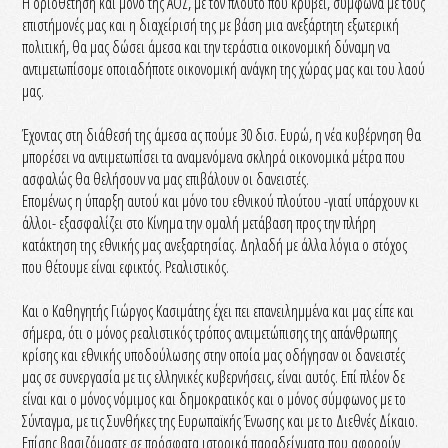
Η οριοθέτηση και μόνο της ΑΟΖ, με τον πλούτο που κρύβει, σύμφωνα με τους
επιστήμονές μας και η διαχείρισή της με βάση μια ανεξάρτητη εξωτερική
πολιτική, θα μας δώσει άμεσα και την τεράστια οικονομική δύναμη να
αντιμετωπίσομε οποιαδήποτε οικονομική ανάγκη της χώρας μας και του λαού
μας.
Έχοντας στη διάθεσή της άμεσα ας πούμε 30 δισ. Ευρώ, η νέα κυβέρνηση θα
μπορέσει να αντιμετωπίσει τα αναμενόμενα σκληρά οικονομικά μέτρα που
ασφαλώς θα θελήσουν να μας επιβάλουν οι δανειστές.
Επομένως η ύπαρξη αυτού και μόνο του εθνικού πλούτου -γιατί υπάρχουν κι
άλλοι- εξασφαλίζει στο Κίνημα την ομαλή μετάβαση προς την πλήρη
κατάκτηση της εθνικής μας ανεξαρτησίας. Δηλαδή με άλλα λόγια ο στόχος
που θέτουμε είναι εφικτός. Ρεαλιστικός.
Και ο Καθηγητής Γιώργος Κασιμάτης έχει πει επανειλημμένα και μας είπε και
σήμερα, ότι ο μόνος ρεαλιστικός τρόπος αντιμετώπισης της απάνθρωπης
κρίσης και εθνικής υποδούλωσης στην οποία μας οδήγησαν οι δανειστές
μας σε συνεργασία με τις ελληνικές κυβερνήσεις, είναι αυτός. Επί πλέον δε
είναι και ο μόνος νόμιμος και δημοκρατικός και ο μόνος σύμφωνος με το
Σύνταγμα, με τις Συνθήκες της Ευρωπαϊκής Ένωσης και με το Διεθνές Δίκαιο.
Επίσης βασιζόμαστε σε πρόσφατα ιστορικά παραδείγματα που αφορούν