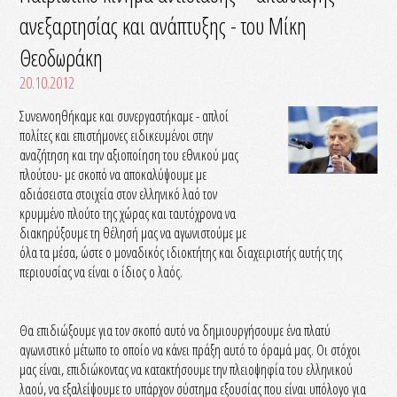
ανεξαρτησίας και ανάπτυξης - του Μίκη
Θεοδωράκη
20.10.2012
Συνεννοηθήκαμε και συνεργαστήκαμε - απλοί
πολίτες και επιστήμονες ειδικευμένοι στην
αναζήτηση και την αξιοποίηση του εθνικού μας
πλούτου- με σκοπό να αποκαλύψουμε με
αδιάσειστα στοιχεία στον ελληνικό λαό τον
κρυμμένο πλούτο της χώρας και ταυτόχρονα να
διακηρύξουμε τη θέλησή μας να αγωνιστούμε με
όλα τα μέσα, ώστε ο μοναδικός ιδιοκτήτης και διαχειριστής αυτής της
περιουσίας να είναι ο ίδιος ο λαός.
Θα επιδιώξουμε για τον σκοπό αυτό να δημιουργήσουμε ένα πλατύ
αγωνιστικό μέτωπο το οποίο να κάνει πράξη αυτό το όραμά μας. Οι στόχοι
μας είναι, επιδιώκοντας να κατακτήσουμε την πλειοψηφία του ελληνικού
λαού, να εξαλείψουμε το υπάρχον σύστημα εξουσίας που είναι υπόλογο για