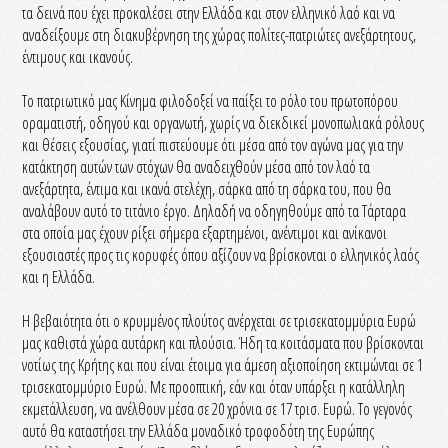
τα δεινά που έχει προκαλέσει στην Ελλάδα και στον ελληνικό λαό και να
αναδείξουμε στη διακυβέρνηση της χώρας πολίτες-πατριώτες ανεξάρτητους,
έντιμους και ικανούς.
Το πατριωτικό μας Κίνημα φιλοδοξεί να παίξει το ρόλο του πρωτοπόρου
οραματιστή, οδηγού και οργανωτή, χωρίς να διεκδικεί μονοπωλιακά ρόλους
και θέσεις εξουσίας, γιατί πιστεύουμε ότι μέσα από τον αγώνα μας για την
κατάκτηση αυτών των στόχων θα αναδειχθούν μέσα από τον λαό τα
ανεξάρτητα, έντιμα και ικανά στελέχη, σάρκα από τη σάρκα του, που θα
αναλάβουν αυτό το τιτάνιο έργο. Δηλαδή να οδηγηθούμε από τα Τάρταρα
στα οποία μας έχουν ρίξει σήμερα εξαρτημένοι, ανέντιμοι και ανίκανοι
εξουσιαστές προς τις κορυφές όπου αξίζουν να βρίσκονται ο ελληνικός λαός
και η Ελλάδα.
Η βεβαιότητα ότι ο κρυμμένος πλούτος ανέρχεται σε τρισεκατομμύρια Ευρώ
μας καθιστά χώρα αυτάρκη και πλούσια. Ήδη τα κοιτάσματα που βρίσκονται
νοτίως της Κρήτης και που είναι έτοιμα για άμεση αξιοποίηση εκτιμώνται σε 1
τρισεκατομμύριο Ευρώ. Με προοπτική, εάν και όταν υπάρξει η κατάλληλη
εκμετάλλευση, να ανέλθουν μέσα σε 20 χρόνια σε 17 τρισ. Ευρώ. Το γεγονός
αυτό θα καταστήσει την Ελλάδα μοναδικό τροφοδότη της Ευρώπης