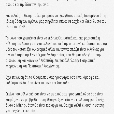
ακόμα και την ίδια την Γερμανία.
Εάν ο Λαός το θελήσει, όλα μπορούν να εξελιχθούν ομαλά, δεδομένου ότι η
ίδια η βάση των αγώνων μας στηρίζεται επάνω σε αρχές και δικαιώματα του
ίδιου του ΟΗΕ.
Το μόνο που χρειάζεται είναι να εκδηλωθεί μαζικά και αποφασιστικά η
θέληση του Λαού για την απαλλαγή του από την σημερινή κατάσταση που όχι
μόνο τον καταπιέζει οικονομικά αλλά και τον ντροπιάζει είναι ο Αγώνας για
την κατάκτηση της Εθνικής μας Ανεξαρτησίας, που θα μας οδηγήσει στην
οικονομική και κοινωνική Ανάπτυξη. Και παράλληλα την Πατριωτική,
Μορφωτική και Πολιτιστική Αναγέννηση.
Έχω επίγνωση ότι το Όραμα που σας προσφέρω όσο είναι όμορφο και
πολύτιμο, άλλο τόσο είναι επίπονο και δύσκολο.
Εκείνο που θέλω από σας είναι να με ακούσετε προσεχτικά τώρα όσο είναι
καιρός, για να μη βρεθείτε στη θέση να ξαναπείτε για πολλοστή φορά «Είχε
δίκιο ο Μίκης», όταν θα είναι πια αργά και θα έχει χαθεί κι αυτή η ύστατη
για την χώρα ευκαιρία.