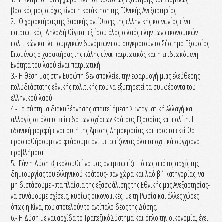
βασικός μας στόχος είναι η κατάκτηση της Εθνικής Ανεξαρτησίας.
2.- Ο χαρακτήρας της βασικής αντίθεσης της ελληνικής κοινωνίας είναι
πατριωτικός. Δηλαδή θίγεται εξ ίσου όλος ο λαός πλην των οικονομικών-
πολιτικών και λειτουργικών δυνάμεων που συγκροτούν το Σύστημα Εξουσίας.
Επομένως ο χαρακτήρας της πάλης είναι πατριωτικός και η επιδιωκόμενη
Ενότητα του λαού είναι πατριωτική.
3.- Η θέση μας στην Ευρώπη δεν αποκλείει την εφαρμογή μιας ελεύθερης
πολυδιάστατης εθνικής πολιτικής που να εξυπηρετεί τα συμφέροντα του
ελληνικού λαού.
4.- Το σύστημα διακυβέρνησης απαιτεί άμεση Συνταγματική Αλλαγή και
αλλαγές σε όλα τα επίπεδα των σχέσεων Κράτους-Εξουσίας και πολίτη. Η
ιδανική μορφή είναι αυτή της Άμεσης Δημοκρατίας και προς τα εκεί θα
προσπαθήσουμε να φτάσουμε αντιμετωπίζοντας όλα τα σχετικά σύγχρονα
προβλήματα.
5.- Εάν η Δύση εξακολουθεί να μας αντιμετωπίζει -όπως από τις αρχές της
δημιουργίας του ελληνικού κράτους- σαν χώρα και λαό β΄ κατηγορίας, να
μη διστάσουμε -στα πλαίσια της εξασφάλισης της Εθνικής μας Ανεξαρτησίας-
να συνάψουμε σχέσεις, κυρίως οικονομικές, με τη Ρωσία και άλλες χώρες
όπως η Κίνα, που αποτελούν το αντίπαλο δέος της Δύσης.
6.- Η Δύση με ναυαρχίδα το Τραπεζικό Σύστημα και όπλο την οικονομία, έχει