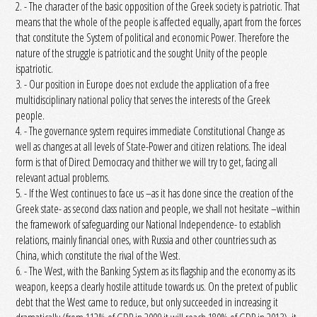
2. - The character of the basic opposition of the Greek society is patriotic. That
means that the whole of the people is affected equally, apart from the forces
that constitute the System of political and economic Power. Therefore the
nature of the struggle is patriotic and the sought Unity of the people
ispatriotic.
3. - Our position in Europe does not exclude the application of a free
multidisciplinary national policy that serves the interests of the Greek
people.
4. - The governance system requires immediate Constitutional Change as
well as changes at all levels of State-Power and citizen relations. The ideal
form is that of Direct Democracy and thither we will try to get, facing all
relevant actual problems.
5. - If the West continues to face us –as it has done since the creation of the
Greek state- as second class nation and people, we shall not hesitate –within
the framework of safeguarding our National Independence- to establish
relations, mainly financial ones, with Russia and other countries such as
China, which constitute the rival of the West.
6. - The West, with the Banking System as its flagship and the economy as its
weapon, keeps a clearly hostile attitude towards us. On the pretext of public
debt that the West came to reduce, but only succeeded in increasing it