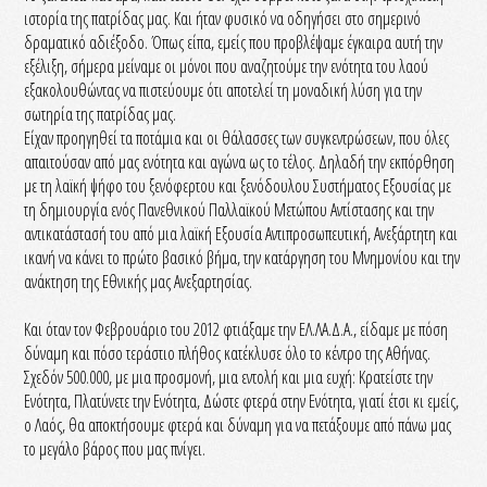
ιστορία της πατρίδας μας. Και ήταν φυσικό να οδηγήσει στο σημερινό
δραματικό αδιέξοδο. Όπως είπα, εμείς που προβλέψαμε έγκαιρα αυτή την
εξέλιξη, σήμερα μείναμε οι μόνοι που αναζητούμε την ενότητα του λαού
εξακολουθώντας να πιστεύουμε ότι αποτελεί τη μοναδική λύση για την
σωτηρία της πατρίδας μας.
Είχαν προηγηθεί τα ποτάμια και οι θάλασσες των συγκεντρώσεων, που όλες
απαιτούσαν από μας ενότητα και αγώνα ως το τέλος. Δηλαδή την εκπόρθηση
με τη λαϊκή ψήφο του ξενόφερτου και ξενόδουλου Συστήματος Εξουσίας με
τη δημιουργία ενός Πανεθνικού Παλλαϊκού Μετώπου Αντίστασης και την
αντικατάστασή του από μια λαϊκή Εξουσία Αντιπροσωπευτική, Ανεξάρτητη και
ικανή να κάνει το πρώτο βασικό βήμα, την κατάργηση του Μνημονίου και την
ανάκτηση της Εθνικής μας Ανεξαρτησίας.
Και όταν τον Φεβρουάριο του 2012 φτιάξαμε την ΕΛ.ΛΑ.Δ.Α., είδαμε με πόση
δύναμη και πόσο τεράστιο πλήθος κατέκλυσε όλο το κέντρο της Αθήνας.
Σχεδόν 500.000, με μια προσμονή, μια εντολή και μια ευχή: Κρατείστε την
Ενότητα, Πλατύνετε την Ενότητα, Δώστε φτερά στην Ενότητα, γιατί έτσι κι εμείς,
ο Λαός, θα αποκτήσουμε φτερά και δύναμη για να πετάξουμε από πάνω μας
το μεγάλο βάρος που μας πνίγει.