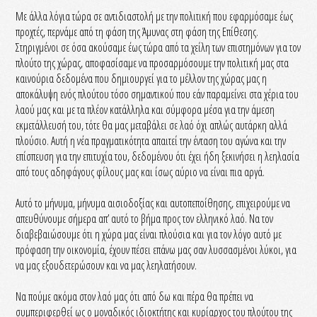
Με άλλα λόγια τώρα σε αντιδιαστολή με την πολιτική που εφαρμόσαμε έως
προχτές, περνάμε από τη φάση της Άμυνας στη φάση της Επίθεσης.
Στηριγμένοι σε όσα ακούσαμε έως τώρα από τα χείλη των επιστημόνων για τον
πλούτο της χώρας, αποφασίσαμε να προσαρμόσουμε την πολιτική μας στα
καινούρια δεδομένα που δημιουργεί για το μέλλον της χώρας μας η
αποκάλυψη ενός πλούτου τόσο σημαντικού που εάν παραμείνει στα χέρια του
λαού μας και με τα πλέον κατάλληλα και σύμφορα μέσα για την άμεση
εκμετάλλευσή του, τότε θα μας μεταβάλει σε λαό όχι απλώς αυτάρκη αλλά
πλούσιο. Αυτή η νέα πραγματικότητα απαιτεί την ένταση του αγώνα και την
επίσπευση για την επιτυχία του, δεδομένου ότι έχει ήδη ξεκινήσει η λεηλασία
από τους αδηφάγους φίλους μας και ίσως αύριο να είναι πια αργά.
Αυτό το μήνυμα, μήνυμα αισιοδοξίας και αυτοπεποίθησης, επιχειρούμε να
απευθύνουμε σήμερα απ’ αυτό το βήμα προς τον ελληνικό λαό. Να τον
διαβεβαιώσουμε ότι η χώρα μας είναι πλούσια και για τον λόγο αυτό με
πρόφαση την οικονομία, έχουν πέσει επάνω μας σαν λυσσασμένοι λύκοι, για
να μας εξουδετερώσουν και να μας λεηλατήσουν.
Να πούμε ακόμα στον λαό μας ότι από δω και πέρα θα πρέπει να
συμπεριφερθεί ως ο μοναδικός ιδιοκτήτης και κυρίαρχος του πλούτου της