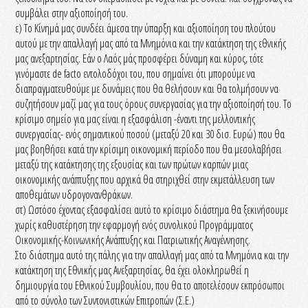
συμβάλει στην αξιοποίησή του.
ε) Το Κίνημά μας συνδέει άμεσα την ύπαρξη και αξιοποίηση του πλούτου
αυτού με την απαλλαγή μας από τα Μνημόνια και την κατάκτηση της εθνικής
μας ανεξαρτησίας. Εάν ο Λαός μάς προσφέρει δύναμη και κύρος, τότε
γινόμαστε de facto εντολοδόχοι του, που σημαίνει ότι μπορούμε να
διαπραγματευθούμε με δυνάμεις που θα θελήσουν και θα τολμήσουν να
συζητήσουν μαζί μας για τους όρους συνεργασίας για την αξιοποίησή του. Το
κρίσιμο σημείο για μας είναι η εξασφάλιση -έναντι της μελλοντικής
συνεργασίας- ενός σημαντικού ποσού (μεταξύ 20 και 30 δισ. Ευρώ) που θα
μας βοηθήσει κατά την κρίσιμη οικονομική περίοδο που θα μεσολαβήσει
μεταξύ της κατάκτησης της εξουσίας και των πρώτων καρπών μιας
οικονομικής ανάπτυξης που αρχικά θα στηριχθεί στην εκμετάλλευση των
αποθεμάτων υδρογονανθράκων.
στ) Ωστόσο έχοντας εξασφαλίσει αυτό το κρίσιμο διάστημα θα ξεκινήσουμε
χωρίς καθυστέρηση την εφαρμογή ενός συνολικού Προγράμματος
Οικονομικής-Κοινωνικής Ανάπτυξης και Πατριωτικής Αναγέννησης.
Στο διάστημα αυτό της πάλης για την απαλλαγή μας από τα Μνημόνια και την
κατάκτηση της Εθνικής μας Ανεξαρτησίας, θα έχει ολοκληρωθεί η
δημιουργία του Εθνικού Συμβουλίου, που θα το αποτελέσουν εκπρόσωποι
από το σύνολο των Συντονιστικών Επιτροπών (Σ.Ε.)