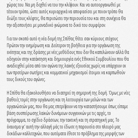
χώρας του. Να μη δεχθεί να του την κλέψουν. Και να αυτοοργανωθεί με
τέτοιον τρόπο, ώστε αυτός κυριαρχικά να αποφασίσει με ποιον τρόπο θα
διώξει τους κλέφτες, θα περισώσει την περιουσία του και στη συνέχεια θα
την αξιοποιήσει με μοναδικό γνώμονα το δικό του συμφέρον.
Για τον σκοπό αυτό η νέα δομή της Σπίθας θέτει σαν κύριους στόχους
Πρώτον την ενημέρωση και Δεύτερον τη βοήθεια για την οργάνωση της
ενότητας και της δράσης με νέες μεθόδους που δεν θα καπελώνουν αλλά θα
οδηγούν στην κατάκτηση και δημιουργία ενός Εθνικού Συμβουλίου που θα
αναδειχθεί μέσα από τον αγώνα της λαϊκής εξουσίας χωρίς να υπάρχουν εκ
των προτέρων σωτήρες και κομματικοί μηχανισμοί έτοιμοι να καρπωθούν
τους δικούς του αγώνες.
Η Σπίθα θα εξακολουθήσει να διατηρεί τη σημερινή της δομή. Όμως με νέες
βαθειές τομές στην οργάνωση και τη λειτουργία των μελών και των
οργανώσεών μας, που θα μας επιτρέψουν να την καταστήσουμε όπως είπαμε
βάση συσπείρωσης λαϊκών δυνάμεων συγγενικών με τις αρχές, το
πρόγραμμα, το σχέδιο δράσεων, την τακτική και τη στρατηγική μας. Το
έναυσμα γι’ αυτή την αλλαγή μάς το έδωσε η παρουσία στο πλευρό μας
δεκάδων καλλιτεχνών, που αυτόματα έθεσε το πρόβλημα της μορφής των