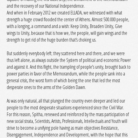
and the recovery of our National Independence.
And when in February 2012 we created ELLADA, we witnessed with what
strength a huge crowd flooded the center of Athens. Almost 500.000 people,
with a longing, a command and a wish: Keep Unity, Broaden Unity, Give
wings to Unity, because that is how we, the people, will gain wings and the
strength to get rid of the huge burden that’s choking us.
But suddenly everybody left; they scattered here and there, and we were
thus left alone, as always outside the System of political and economic Power
and against it. And this flight, the trampling of people's unity, brought back to
power parties in favor of the Memorandum, while the people sank into a
general crisis, the worst form of which being the one that led the most
desperate ones to the arms of the Golden Dawn.
As was only natural, all that plunged the country even deeper and led our
people to the most desperate situations experienced since the Civil War.
For this reason, Spitha, renewed and reinforced by the mass participation of
new social strata, Scientists, Artists, Professionals, Intellectuals and Youth will
strive to become a unifying pole having as main objectives Resistance,
Disengagement, Independence and Development, with the hope that this