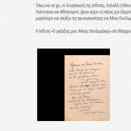
Όπως και να ’χει, οι διοργανωτές της έκθεσης, δηλαδή η Μ
Πολιτισμού και Αθλητισμού, έχουν φέρει εις πέρας μια εξαιρετ
μεγαλύτερο και αντάξιο της προσωπικότητας του Μίκη Θεοδω
Η έκθεση «Ο γαλαξίας μου: Μίκης Θεοδωράκης» στο Μέγαρο 