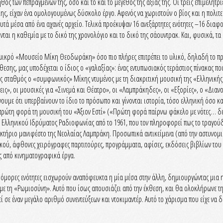
ήθος των πεπραγμένων της, όσο και το και το μέγεθος της αξίας της. Οι τρεις επιμελ
ης, είχαν ένα ομολογουμένως δύσκολο έργο. Αφενός να χωριστούν ο βίος και η πολι
τά μέσα από ένα αχανές αρχείο. Τελικά προέκυψαν 16 ανεξάρτητες ενότητες –16 διαφορ
ονται η καθεμία με το δικό της χρονολόγιο και το δικό της σάουντρακ. Και, φυσικά, τα
μικρό «Μουσείο Μίκη Θεοδωράκη» όσο πιο πλήρες επιτρέπει το υλικό, δηλαδή το προσ
σης, μας υποδέχεται ο ίδιος ο «γαλαξίας»: ένας εντυπωσιακός τεράστιος πίνακας που
 σταθμός ο «συμφωνικός» Μίκης ντυμένος με τη διακριτική μουσική της «Ελληνικής Απ
, οι μουσικές για «Σινεμά και Θέατρο», οι «Λαμπράκηδες», οι «Εξορίες», ο «Διανοο
υμε ότι υπερβαίνουν το ίδιο το πρόσωπο και γίνονται ιστορία, τόσο ελληνική όσο κ
α πρώτη φορά τη μουσική του «Άξιον Εστί» («Πρώτη φορά παίρνω φάκελο με νότες… δ
 Ελληνικού Ιδρύματος Ραδιοφωνίας από το 1961, που τον πληροφορεί πως το τραγούδι
τήριο μανιφέστο της Νεολαίας Λαμπράκη. Προσωπικά αντικείμενα (από την αστυνομική
ύ, άφθονες χειρόγραφες παρτιτούρες, προγράμματα, αφίσες, εκδόσεις βιβλίων του α
 από κινηματογραφικά έργα.
ις όμορες ενότητες εισχωρούν αναπόφευκτα η μία μέσα στην άλλη, δημιουργώντας μια 
 με τη «Ρωμιοσύνη». Αυτό που ίσως απουσιάζει από την έκθεση, και θα ολοκλήρωνε 
σε έναν μεγάλο αριθμό συνεντεύξεων και ντοκιμαντέρ. Αυτό το χάρισμα που είχε να δι