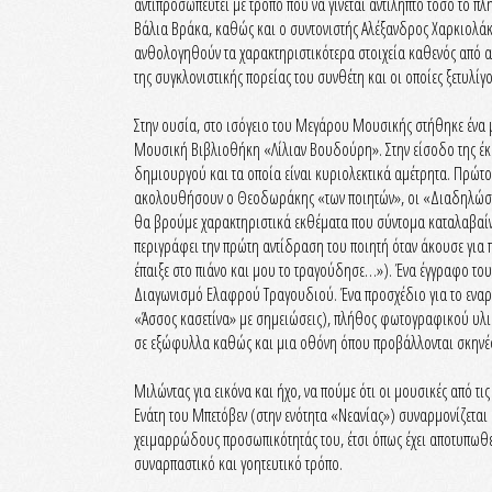
αντιπροσωπευτεί με τρόπο που να γίνεται αντιληπτό τόσο το πλ
Βάλια Βράκα, καθώς και ο συντονιστής Αλέξανδρος Χαρκιολάκ
ανθολογηθούν τα χαρακτηριστικότερα στοιχεία καθενός από αυ
της συγκλονιστικής πορείας του συνθέτη και οι οποίες ξετυλίγ
Στην ουσία, στο ισόγειο του Μεγάρου Μουσικής στήθηκε ένα 
Μουσική Βιβλιοθήκη «Λίλιαν Βουδούρη». Στην είσοδο της έκθε
δημιουργού και τα οποία είναι κυριολεκτικά αμέτρητα. Πρώτος
ακολουθήσουν ο Θεοδωράκης «των ποιητών», οι «Διαδηλώσεις»
θα βρούμε χαρακτηριστικά εκθέματα που σύντομα καταλαβαίνο
περιγράφει την πρώτη αντίδραση του ποιητή όταν άκουσε γι
έπαιξε στο πιάνο και μου το τραγούδησε…»). Ένα έγγραφο του
Διαγωνισμό Ελαφρού Τραγουδιού. Ένα προσχέδιο για το εναρκ
«Άσσος κασετίνα» με σημειώσεις), πλήθος φωτογραφικού υλικο
σε εξώφυλλα καθώς και μια οθόνη όπου προβάλλονται σκηνές
Μιλώντας για εικόνα και ήχο, να πούμε ότι οι μουσικές από τ
Ενάτη του Μπετόβεν (στην ενότητα «Νεανίας») συναρμονίζεται
χειμαρρώδους προσωπικότητάς του, έτσι όπως έχει αποτυπωθεί 
συναρπαστικό και γοητευτικό τρόπο.