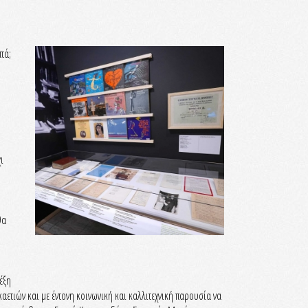
τά;
ι
θα
έξη
αετιών και με έντονη κοινωνική και καλλιτεχνική παρουσία να