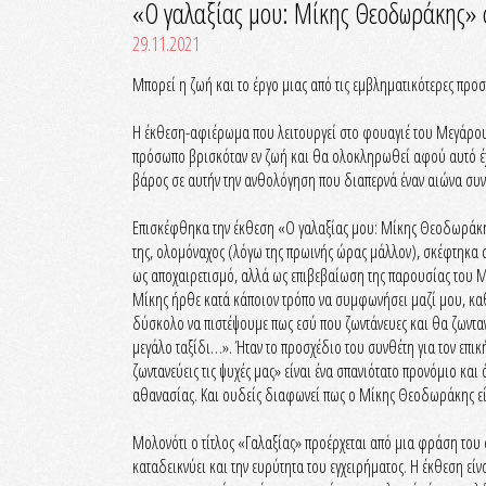
«Ο γαλαξίας μου: Μίκης Θεοδωράκης»
29.11.2021
Μπορεί η ζωή και το έργο μιας από τις εμβληματικότερες προσ
Η έκθεση-αφιέρωμα που λειτουργεί στο φουαγιέ του Μεγάρου 
πρόσωπο βρισκόταν εν ζωή και θα ολοκληρωθεί αφού αυτό έχε
βάρος σε αυτήν την ανθολόγηση που διαπερνά έναν αιώνα συντ
Επισκέφθηκα την έκθεση «Ο γαλαξίας μου: Μίκης Θεοδωράκης»
της, ολομόναχος (λόγω της πρωινής ώρας μάλλον), σκέφτηκα σ
ως αποχαιρετισμό, αλλά ως επιβεβαίωση της παρουσίας του Μί
Μίκης ήρθε κατά κάποιον τρόπο να συμφωνήσει μαζί μου, καθ
δύσκολο να πιστέψουμε πως εσύ που ζωντάνευες και θα ζωνταν
μεγάλο ταξίδι…». Ήταν το προσχέδιο του συνθέτη για τον επικ
ζωντανεύεις τις ψυχές μας» είναι ένα σπανιότατο προνόμιο και 
αθανασίας. Και ουδείς διαφωνεί πως ο Μίκης Θεοδωράκης είνα
Μολονότι ο τίτλος «Γαλαξίας» προέρχεται από μια φράση του σ
καταδεικνύει και την ευρύτητα του εγχειρήματος. Η έκθεση εί