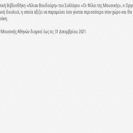
ουσική Βιβλιοθήκη «Λίλιαν Βουδούρη» του Συλλόγου «Οι Φίλοι της Μουσικής», ο Ορ
ική δουλειά, η οποία αξίζει να παραμείνει όσο γίνεται περισσότερο στον χώρο και θα 
ράκη.
Μουσικής Αθηνών διαρκεί έως τις 31 Δεκεμβρίου 2021