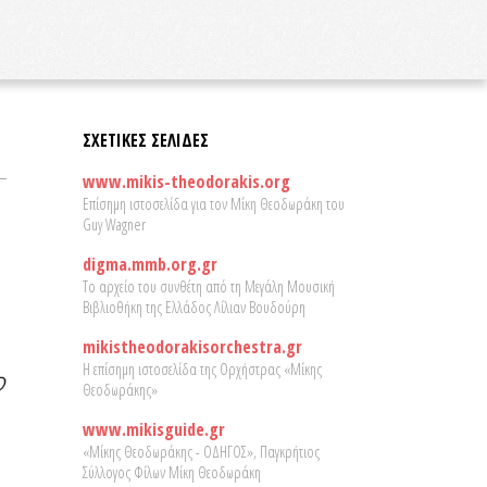
ΣΧΕΤΙΚΕΣ ΣΕΛΙΔΕΣ
www.mikis-theodorakis.org
Επίσημη ιστοσελίδα για τον Μίκη Θεοδωράκη του
Guy Wagner
digma.mmb.org.gr
Το αρχείο του συνθέτη από τη Μεγάλη Μουσική
Βιβλιοθήκη της Ελλάδος Λίλιαν Βουδούρη
mikistheodorakisorchestra.gr
Η επίσημη ιστοσελίδα της Ορχήστρας «Μίκης
Θεοδωράκης»
www.mikisguide.gr
«Μίκης Θεοδωράκης - ΟΔΗΓΟΣ», Παγκρήτιος
Σύλλογος Φίλων Μίκη Θεοδωράκη