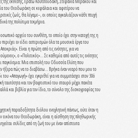
ήτριες της έκθεσης, Ερατώ Κουτσουδάκη, Στεφανία Μεράκου και
τεία του Θεοδωράκη σε κεφάλαια και αφετέρου να
ετικές ζωές, θα λέγαμε–, οι οποίες αγκαλιάζουν κάθε πτυχή
 δικά της πολύτιμα τεκμήρια.
ωπικό αρχείο του συνθέτη, το οποίο έχει στην κατοχή της η
 περιέχει εν είδει αστερισμών όλα τα μουσικά έργα του
οκριάς». Είναι η πρώτη από τις ενότητες, για να
ύμενος», ο «Πολιτικός»… Σε καθεμία από αυτές τις ενότητες
αι παγκόσμια: Μια επιστολή του Οδυσσέα Ελύτη που
εν ήξερα πώς να το διαβάσω… Βρήκα έναν νεαρό που μου το
 του «Απαγωγή» έχει εγκριθεί για να συμμετάσχει στον 30ό
 ταυτότητα και τον βαφτιστικό του σταυρό μέχρι πακέτα
λλά και βιβλία για τον ίδιο, το σύνολο της δισκογραφίας του
ηχητική παραδοξότητα διόλου ενοχλητική πάντως, ούτε όταν η
την εικόνα του Θεοδωράκη, είναι η αίσθηση της πληθωρικής
ηγείται σελίδες από τη ζωή του με έναν απίστευτα