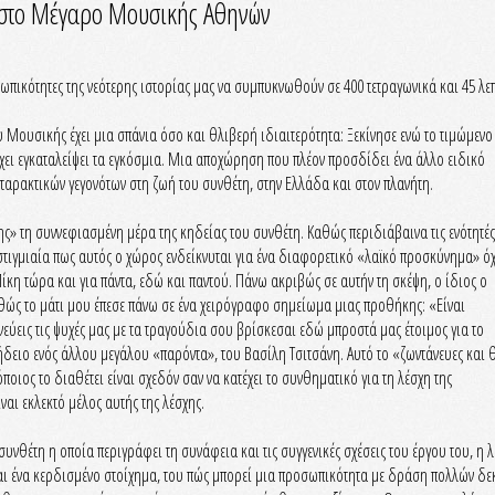
 στο Μέγαρο Μουσικής Αθηνών
ωπικότητες της νεότερης ιστορίας μας να συμπυκνωθούν σε 400 τετραγωνικά και 45 λεπ
Μουσικής έχει μια σπάνια όσο και θλιβερή ιδιαιτερότητα: Ξεκίνησε ενώ το τιμώμενο
ι εγκαταλείψει τα εγκόσμια. Μια αποχώρηση που πλέον προσδίδει ένα άλλο ειδικό
αρακτικών γεγονότων στη ζωή του συνθέτη, στην Ελλάδα και στον πλανήτη.
 τη συννεφιασμένη μέρα της κηδείας του συνθέτη. Καθώς περιδιάβαινα τις ενότητές
τιγμιαία πως αυτός ο χώρος ενδείκνυται για ένα διαφορετικό «λαϊκό προσκύνημα» όχ
κη τώρα και για πάντα, εδώ και παντού. Πάνω ακριβώς σε αυτήν τη σκέψη, ο ίδιος ο
ώς το μάτι μου έπεσε πάνω σε ένα χειρόγραφο σημείωμα μιας προθήκης: «Είναι
εύεις τις ψυχές μας με τα τραγούδια σου βρίσκεσαι εδώ μπροστά μας έτοιμος για το
ήδειο ενός άλλου μεγάλου «παρόντα», του Βασίλη Τσιτσάνη. Αυτό το «ζωντάνευες και 
όποιος το διαθέτει είναι σχεδόν σαν να κατέχει το συνθηματικό για τη λέσχη της
ι εκλεκτό μέλος αυτής της λέσχης.
υνθέτη η οποία περιγράφει τη συνάφεια και τις συγγενικές σχέσεις του έργου του, η λ
ναι ένα κερδισμένο στοίχημα, του πώς μπορεί μια προσωπικότητα με δράση πολλών δεκ