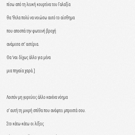
πίσω από τη λευκή κουρτίνα του Γαλαξία
θα ‘θελα πολύ να νοιώσω αυτό το αίσθημα
που αποσπά την φωτεινή βροχή
ανάμεσα στ’ αστέρια.
Θα ‘ναι δίχως άλλο για μένα
μια πηγαία χαρά.]
Λοιπόν μη γυρεύεις άλλο κανένα νόημα
σ’ αυτή τη μικρή σπίθα που ανάφτει μπροστά σου.
Στο κάτω-κάτω οι λέξεις