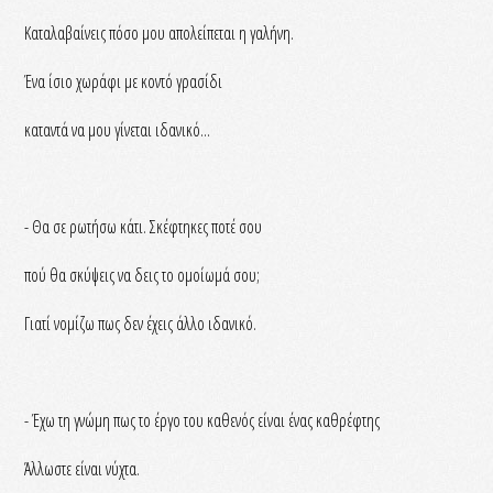
Καταλαβαίνεις πόσο μου απολείπεται η γαλήνη.
Ένα ίσιο χωράφι με κοντό γρασίδι
καταντά να μου γίνεται ιδανικό...
- Θα σε ρωτήσω κάτι. Σκέφτηκες ποτέ σου
πού θα σκύψεις να δεις το ομοίωμά σου;
Γιατί νομίζω πως δεν έχεις άλλο ιδανικό.
- Έχω τη γνώμη πως το έργο του καθενός είναι ένας καθρέφτης
Άλλωστε είναι νύχτα.