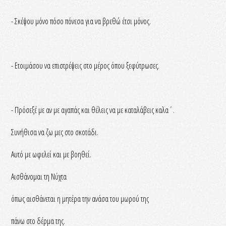
- Σκέψου μόνο πόσο πόνεσα για να βρεθώ έτσι μόνος.
- Ετοιμάσου να επιστρέψεις στο μέρος όπου ξεφύτρωσες.
- Πρόσεξέ με αν με αγαπάς και θέλεις να με καταλάβεις καλα΄.
Συνήθισα να ζω μες στο σκοτάδι.
Αυτό με ωφελεί και με βοηθεί.
Αισθάνομαι τη Νύχτα
όπως αισθάνεται η μητέρα την ανάσα του μωρού της
πάνω στο δέρμα της.