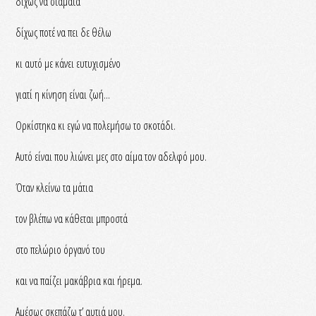
δίχως να σταματά
δίχως ποτέ να πει δε θέλω
κι αυτό με κάνει ευτυχισμένο
γιατί η κίνηση είναι ζωή...
Ορκίστηκα κι εγώ να πολεμήσω το σκοτάδι.
Αυτό είναι που λιώνει μες στο αίμα τον αδελφό μου.
Όταν κλείνω τα μάτια
τον βλέπω να κάθεται μπροστά
στο πελώριο όργανό του
και να παίζει μακάβρια και ήρεμα.
Αμέσως σκεπάζω τ’ αυτιά μου.