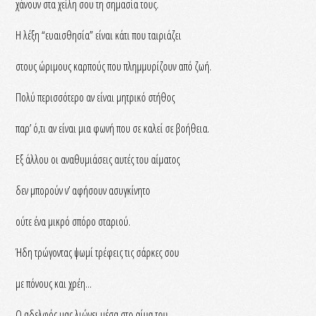
χάνουν στα χείλη σου τη σημασία τους.
Η λέξη “ευαισθησία” είναι κάτι που ταιριάζει
στους ώριμους καρπούς που πλημμυρίζουν από ζωή.
Πολύ περισσότερο αν είναι μητρικό στήθος
παρ’ ό,τι αν είναι μια φωνή που σε καλεί σε βοήθεια.
Εξ άλλου οι αναθυμιάσεις αυτές του αίματος
δεν μπορούν ν’ αφήσουν ασυγκίνητο
ούτε ένα μικρό σπόρο σταριού.
Ήδη τρώγοντας ψωμί τρέφεις τις σάρκες σου
με πόνους και χρέη...
Ο αδελφός μας λιώνει μέσα στο αίμα του