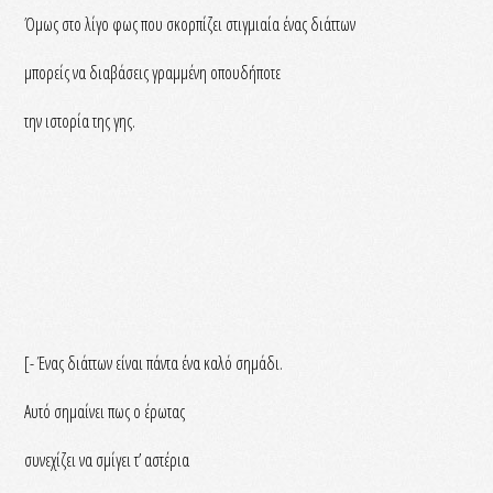
Όμως στο λίγο φως που σκορπίζει στιγμιαία ένας διάττων
μπορείς να διαβάσεις γραμμένη οπουδήποτε
την ιστορία της γης.
[- Ένας διάττων είναι πάντα ένα καλό σημάδι.
Αυτό σημαίνει πως ο έρωτας
συνεχίζει να σμίγει τ’ αστέρια