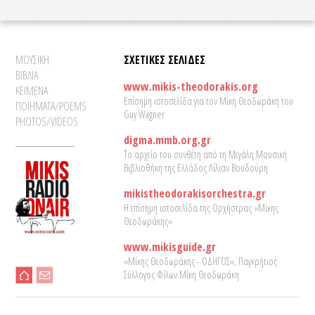
ΜΟΥΣΙΚΗ
ΣΧΕΤΙΚΕΣ ΣΕΛΙΔΕΣ
ΒΙΒΛΙΑ
www.mikis-theodorakis.org
ΚΕΙΜΕΝΑ
Επίσημη ιστοσελίδα για τον Μίκη Θεοδωράκη του
ΠΟΙΗΜΑΤΑ/POEMS
Guy Wagner
PHOTOS/VIDEOS
digma.mmb.org.gr
Το αρχείο του συνθέτη από τη Μεγάλη Μουσική
Βιβλιοθήκη της Ελλάδος Λίλιαν Βουδούρη
mikistheodorakisorchestra.gr
Η επίσημη ιστοσελίδα της Ορχήστρας «Μίκης
Θεοδωράκης»
www.mikisguide.gr
«Μίκης Θεοδωράκης - ΟΔΗΓΟΣ», Παγκρήτιος
Σύλλογος Φίλων Μίκη Θεοδωράκη