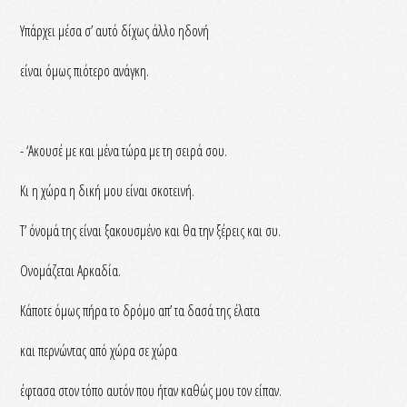
Υπάρχει μέσα σ’ αυτό δίχως άλλο ηδονή
είναι όμως πιότερο ανάγκη.
- ‘Ακουσέ με και μένα τώρα με τη σειρά σου.
Κι η χώρα η δική μου είναι σκοτεινή.
Τ’ όνομά της είναι ξακουσμένο και θα την ξέρεις και συ.
Ονομάζεται Αρκαδία.
Κάποτε όμως πήρα το δρόμο απ’ τα δασά της έλατα
και περνώντας από χώρα σε χώρα
έφτασα στον τόπο αυτόν που ήταν καθώς μου τον είπαν.