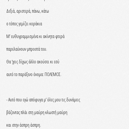
Δεξιά, αριστερά, πάνω, κάτω
ο τόπος γεμίζει κοράκια
Μ’ ευθυγραμμισμένα κι ακίνητα φτερά
παρελαύνουν μπροστά του.
Θα ‘χεις δίχως άλλο ακούσει κι εσύ
αυτό το παράξενο όνομα: ΠΟΛΕΜΟΣ.
- Αυτό που εγώ απόφυγα μ’ όλες μου τις δυνάμεις
βάζοντας πλάι στη μαύρη κλωστή μαύρη
και στην άσπρη άσπρη.