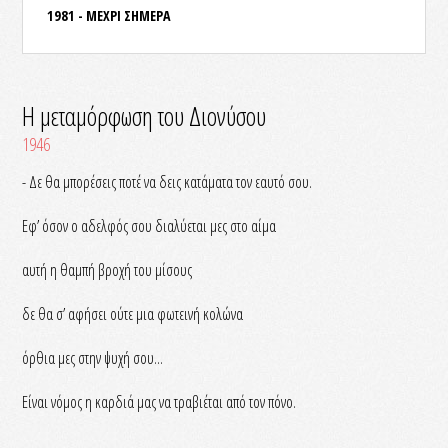
1981 - ΜΕΧΡΙ ΣΗΜΕΡΑ
Η μεταμόρφωση του Διονύσου
1946
- Δε θα μπορέσεις ποτέ να δεις κατάματα τον εαυτό σου.
Εφ’ όσον ο αδελφός σου διαλύεται μες στο αίμα
αυτή η θαμπή βροχή του μίσους
δε θα σ’ αφήσει ούτε μια φωτεινή κολώνα
όρθια μες στην ψυχή σου...
Είναι νόμος η καρδιά μας να τραβιέται από τον πόνο.