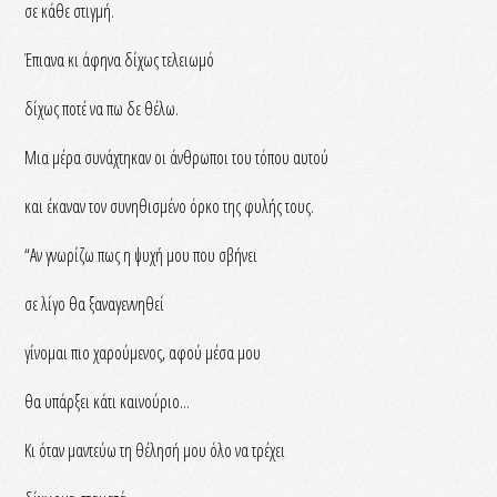
σε κάθε στιγμή.
Έπιανα κι άφηνα δίχως τελειωμό
δίχως ποτέ να πω δε θέλω.
Μια μέρα συνάχτηκαν οι άνθρωποι του τόπου αυτού
και έκαναν τον συνηθισμένο όρκο της φυλής τους.
“Αν γνωρίζω πως η ψυχή μου που σβήνει
σε λίγο θα ξαναγεννηθεί
γίνομαι πιο χαρούμενος, αφού μέσα μου
θα υπάρξει κάτι καινούριο...
Κι όταν μαντεύω τη θέλησή μου όλο να τρέχει