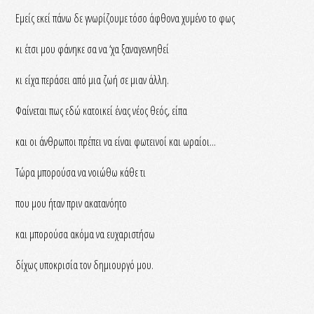
Εμείς εκεί πάνω δε γνωρίζουμε τόσο άφθονα χυμένο το φως
κι έτσι μου φάνηκε σα να ‘χα ξαναγεννηθεί
κι είχα περάσει από μια ζωή σε μιαν άλλη.
Φαίνεται πως εδώ κατοικεί ένας νέος θεός, είπα
και οι άνθρωποι πρέπει να είναι φωτεινοί και ωραίοι...
Τώρα μπορούσα να νοιώθω κάθε τι
που μου ήταν πριν ακατανόητο
και μπορούσα ακόμα να ευχαριστήσω
δίχως υποκρισία τον δημιουργό μου.