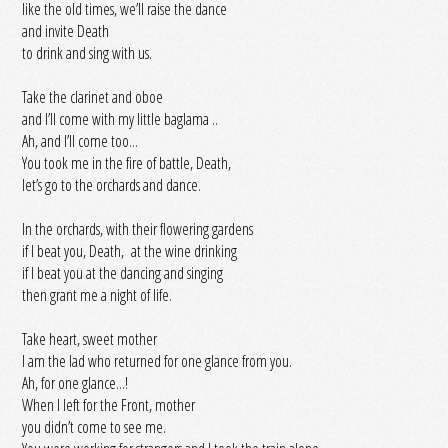
like the old times, we’ll raise the dance
and invite Death
to drink and sing with us.
Take the clarinet and oboe
and I’ll come with my little baglama ..
Ah, and I’ll come too...
You took me in the fire of battle, Death,
let’s go to the orchards and dance.
In the orchards, with their flowering gardens
if I beat you, Death, at the wine drinking
if I beat you at the dancing and singing
then grant me a night of life.
Take heart, sweet mother
I am the lad who returned for one glance from you.
Ah, for one glance...!
When I left for the Front, mother
you didn’t come to see me.