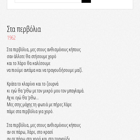
Στα περβόλια
1962
Στα περβόλια, μες στους ανθισμένους κήπους
σαν άλλοτε θα στήσουμε χορό
και το Χάρο θα καλέσουμε
να πιούμε αντάμα και να τραγουδήσουμε μαζί.
Κράτα το κλαρίνο και το ζουρνά
κι εγώ θα ‘ρθω με τον μικρό μου τον μπαγλαμά.
Αχ κι εγώ θα ‘ρθω...
Μες στης μάχης τη φωτιά με πήρες Χάρε
πάμε στα περβόλια για χορό.
Στα περβόλια, μες στους ανθισμένους κήπους
αν σε πάρω, Χάρε, στο κρασί
αν σε πάρω στο χορό και στο τραγούδι