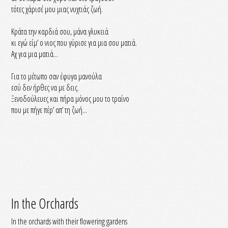
τότες χάρισέ μου μιας νυχτιάς ζωή.
Κράτα την καρδιά σου, μάνα γλυκειά
κι εγώ είμ’ ο νιος που γύρισε για μια σου ματιά.
Αχ για μια ματιά...
Για το μέτωπο σαν έφυγα μανούλα
εσύ δεν ήρθες να με δεις.
Ξενοδούλευες και πήρα μόνος μου το τραίνο
που με πήγε πέρ’ απ’ τη ζωή...
In the Orchards
In the orchards with their flowering gardens