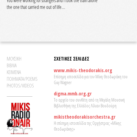
You were working for strangers and I took the train alone
the one that carried me out of life....
ΜΟΥΣΙΚΗ
ΣΧΕΤΙΚΕΣ ΣΕΛΙΔΕΣ
ΒΙΒΛΙΑ
www.mikis-theodorakis.org
ΚΕΙΜΕΝΑ
Επίσημη ιστοσελίδα για τον Μίκη Θεοδωράκη του
ΠΟΙΗΜΑΤΑ/POEMS
Guy Wagner
PHOTOS/VIDEOS
digma.mmb.org.gr
Το αρχείο του συνθέτη από τη Μεγάλη Μουσική
Βιβλιοθήκη της Ελλάδος Λίλιαν Βουδούρη
mikistheodorakisorchestra.gr
Η επίσημη ιστοσελίδα της Ορχήστρας «Μίκης
Θεοδωράκης»