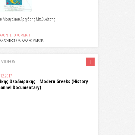
κυ Μοσχολιού,Γρηγόρης Μπιθικώτσης
ΑΚΟΥΣΤΕ ΤΟ ΚΟΜΜΑΤΙ
ΑΝΑΖΗΤΗΣΤΕ ΚΑΙ ΑΛΛΑ ΚΟΜΜΑΤΙΑ
VIDEOS
.12.2017
ίκης Θεοδωρακης - Modern Greeks (History
hannel Documentary)