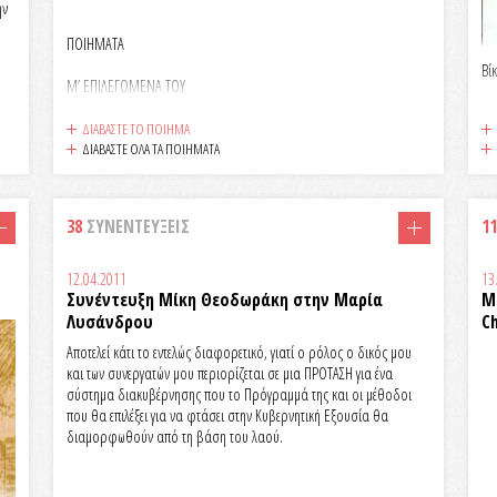
ην
ΠΟΙΗΜΑΤΑ
Βί
Μ’ ΕΠΙΛΕΓΟΜΕΝΑ ΤΟΥ
Φ. Γ Ε Ν Α Ρ Η
ΔΙΑΒΑΣΤΕ ΤΟ ΠΟΙΗΜΑ
ΔΙΑΒΑΣΤΕ ΟΛΑ ΤΑ ΠΟΙΗΜΑΤΑ
38
ΣΥΝΕΝΤΕΥΞΕΙΣ
11
12.04.2011
13
Συνέντευξη Μίκη Θεοδωράκη στην Μαρία
Μ
Λυσάνδρου
C
Αποτελεί κάτι το εντελώς διαφορετικό, γιατί ο ρόλος ο δικός μου
και των συνεργατών μου περιορίζεται σε μια ΠΡΟΤΑΣΗ για ένα
σύστημα διακυβέρνησης που το Πρόγραμμά της και οι μέθοδοι
που θα επιλέξει για να φτάσει στην Κυβερνητική Εξουσία θα
διαμορφωθούν από τη βάση του λαού.