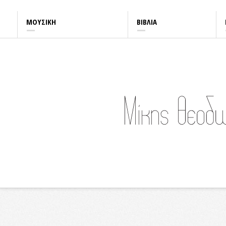
rolex replica
best replica rolex
meilleure réplique Rolex
replica rolex
fausse rolex
ΜΟΥΣΙΚΗ
ΒΙΒΛΙΑ