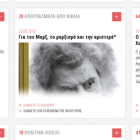
28
ΑΠΟΣΠΑΣΜΑΤΑ ΑΠΟ ΒΙΒΛΙΑ
64
24.08.2010
19
Για τον Μαρξ, το μαρξισμό και την αριστερά*
Ο
Χ
)
ότι
Ο 
απ
Αν
Κε
μή
αφ
υπ
δώ
ΔΙΑΒΑΣΤΕ ΤΟ ΚΕΙΜΕΝΟ
ΔΙΑΒΑΣΤΕ ΟΛΑ ΤΑ ΚΕΙΜΕΝΑ ΤΗΣ ΚΑΤΗΓΟΡΙΑΣ
18
ΠΟΛΙΤΙΚΑ VIDEOS
41