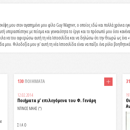
τη σκέψη μου στον αγαπημένο μου φίλο Guy Wagner, ο οποίος εδώ και πολλά χρόνια εγκ
τή υπερασπίστηκε με πείσμα και γενναιότητα το έργο και το πρόσωπό μου όσο κανένας 
α ήθελα να του αφιερώσω αυτή τη νέα Ιστοσελίδα και να δηλώσω ότι την θεωρώ ως ένα
δα μου. Φιλοδοξία μου γι’ αυτή τη νέα Ιστοσελίδα είναι να παίξει ένα ρόλο βοηθητι
130
ΠΟΙΗΜΑΤΑ
31
12.02.2014
19
Ποιήματα μ’ επιλεγόμενα του Φ. Γενάρη
Θ
Α
ΝΤΙΝΟΣ ΜΑΗΣ (*)
με
Σ Ι Α Ο