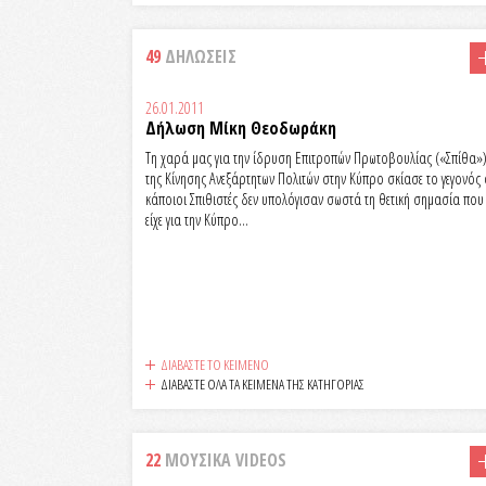
49
ΔΗΛΩΣΕΙΣ
26.01.2011
Δήλωση Μίκη Θεοδωράκη
Τη χαρά μας για την ίδρυση Επιτροπών Πρωτοβουλίας («Σπίθα»
της Κίνησης Ανεξάρτητων Πολιτών στην Κύπρο σκίασε το γεγονός 
κάποιοι Σπιθιστές δεν υπολόγισαν σωστά τη θετική σημασία που
είχε για την Κύπρο...
ΔΙΑΒΑΣΤΕ ΤΟ ΚΕΙΜΕΝΟ
ΔΙΑΒΑΣΤΕ ΟΛΑ ΤΑ ΚΕΙΜΕΝΑ ΤΗΣ ΚΑΤΗΓΟΡΙΑΣ
22
ΜΟΥΣΙΚΑ VIDEOS