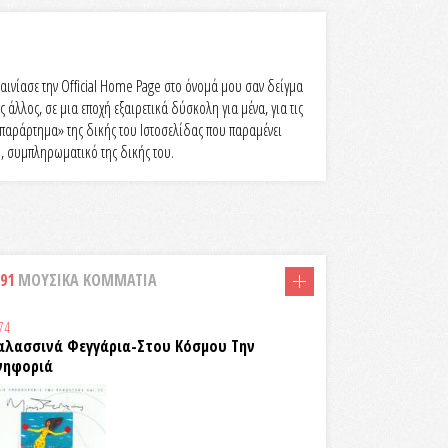
αινίασε την Official Home Page στο όνομά μου σαν δείγμα
άλλος, σε μια εποχή εξαιρετικά δύσκολη για μένα, για τις
 «παράρτημα» της δικής του Ιστοσελίδας που παραμένει
κό, συμπληρωματικό της δικής του.
rolex super clone
91
ΜΟΥΣΙΚΑ ΚΟΜΜΑΤΙΑ
74
αλασσινά Φεγγάρια-Στου Κόσμου Την
νηφοριά