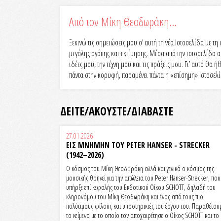
Από τον Μίκη Θεοδωράκη…
Ξεκινώ τις σημειώσεις μου σ’ αυτή τη νέα Ιστοσελίδα με 
μεγάλης αγάπης και εκτίμησης. Μέσα από την ιστοσελίδα αυ
ιδέες μου, την τέχνη μου και τις πράξεις μου. Γι’ αυτό θ
πάντα στην κορυφή, παραμένει πάντα η «επίσημη» Ιστοσελί
ΔΕΙΤΕ/ΑΚΟΥΣΤΕ/ΔΙΑΒΑΣΤΕ
27.01.2026
ΕΙΣ ΜΝΗΜΗΝ ΤΟΥ PETER HANSER - STRECKER
(1942–2026)
Ο κόσμος του Μίκη Θεοδωράκη αλλά και γενικά ο κόσμος της
μουσικής θρηνεί για την απώλεια του Peter Hanser-Strecker, που
υπήρξε επί κεφαλής του Εκδοτικού Οίκου SCHOTT, δηλαδή του
κληρονόμου του Μίκη Θεοδωράκη και ένας από τους πιο
πολύτιμους φίλους και υποστηρικτές του έργου του. Παραθέτου
το κείμενο με το οποίο τον αποχαιρέτησε ο Οίκος SCHOTT και το