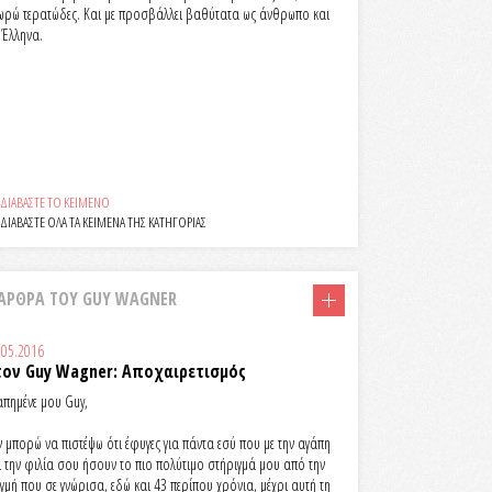
ωρώ τερατώδες. Και με προσβάλλει βαθύτατα ως άνθρωπο και
 Έλληνα.
ΔΙΑΒΑΣΤΕ ΤΟ ΚΕΙΜΕΝΟ
ΔΙΑΒΑΣΤΕ ΟΛΑ ΤΑ ΚΕΙΜΕΝΑ ΤΗΣ ΚΑΤΗΓΟΡΙΑΣ
ΑΡΘΡΑ ΤΟΥ GUY WAGNER
.05.2016
τον Guy Wagner: Αποχαιρετισμός
απημένε μου Guy,
ν μπορώ να πιστέψω ότι έφυγες για πάντα εσύ που με την αγάπη
ι την φιλία σου ήσουν το πιο πολύτιμο στήριγμά μου από την
ιγμή που σε γνώρισα, εδώ και 43 περίπου χρόνια, μέχρι αυτή τη