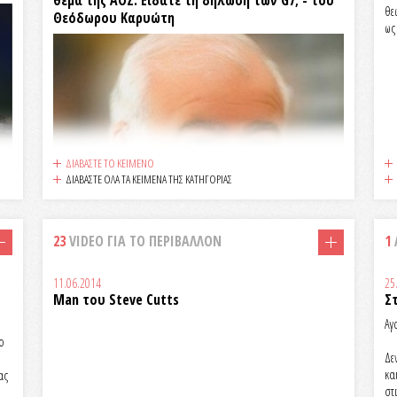
θέμα της ΑΟΖ: Είδατε τη δήλωση των G7; - του
θε
Θεόδωρου Καρυώτη
ως
ΔΙΑΒΑΣΤΕ ΤΟ ΚΕΙΜΕΝΟ
ΔΙΑΒΑΣΤΕ ΟΛΑ ΤΑ ΚΕΙΜΕΝΑ ΤΗΣ ΚΑΤΗΓΟΡΙΑΣ
23
VIDEO ΓΙΑ ΤΟ ΠΕΡΙΒΑΛΛΟN
1
11.06.2014
25
Man του Steve Cutts
Σ
Αγ
ο
Δε
Αγαπητέ Κύριε Υπουργέ,
κα
ας
στ
Διαβάζω στο τηλεγράφημα του Γαλλικού Πρακτορείου (AFP) στην