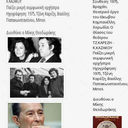
Κ.ΚΑΖΑΚΟΥ
Σύνθεση: 1975,
Βραχάτι.
Παίζει μικρή συμφωνική ορχήστρα
Θεατρικό έργο
Ηχογράφηση: 1975, Τζένη Καρέζη, Βασίλης
του Ιάκωβου
Παπακωνσταντίνου, Minos
Καμπανέλλη.
Χορωδία: Ο
Διευθύνει ο Μίκης Θεοδωράκης
Θίασος του
θεάτρου
ΤΖ.ΚΑΡΕΖΗ -
Κ.ΚΑΖΑΚΟΥ
Παίζει μικρή
συμφωνική
ορχήστρα
Ηχογράφηση:
1975, Τζένη
Καρέζη, Βασίλης
Παπακωνσταντίνου
Minos
Διευθύνει ο
Μίκης
Θεοδωράκης