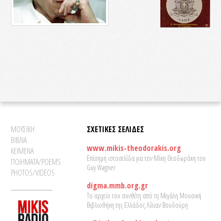
ΜΟΥΣΙΚΗ
ΣΧΕΤΙΚΕΣ ΣΕΛΙΔΕΣ
ΒΙΒΛΙΑ
www.mikis-theodorakis.org
ΚΕΙΜΕΝΑ
Επίσημη ιστοσελίδα για τον Μίκη Θεοδωράκη του
ΠΟΙΗΜΑΤΑ/POEMS
Guy Wagner
PHOTOS/VIDEOS
digma.mmb.org.gr
Το αρχείο του συνθέτη από τη Μεγάλη Μουσική
Βιβλιοθήκη της Ελλάδος Λίλιαν Βουδούρη