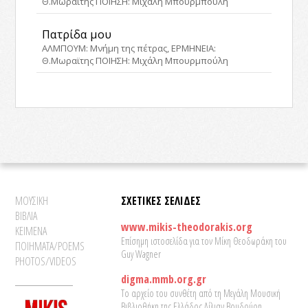
Θ.Μωραϊτης ΠΟΙΗΣΗ: Μιχάλη Μπουρμπούλη
Πατρίδα μου
ΑΛΜΠΟΥΜ: Μνήμη της πέτρας, ΕΡΜΗΝΕΙΑ:
Θ.Μωραϊτης ΠΟΙΗΣΗ: Μιχάλη Μπουρμπούλη
ΜΟΥΣΙΚΗ
ΣΧΕΤΙΚΕΣ ΣΕΛΙΔΕΣ
ΒΙΒΛΙΑ
www.mikis-theodorakis.org
ΚΕΙΜΕΝΑ
Επίσημη ιστοσελίδα για τον Μίκη Θεοδωράκη του
ΠΟΙΗΜΑΤΑ/POEMS
Guy Wagner
PHOTOS/VIDEOS
digma.mmb.org.gr
Το αρχείο του συνθέτη από τη Μεγάλη Μουσική
Βιβλιοθήκη της Ελλάδος Λίλιαν Βουδούρη