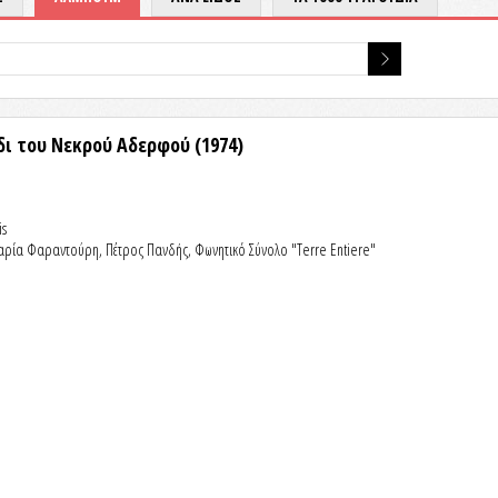
ύδι του Νεκρού Αδερφού
(1974)
is
ία Φαραντούρη, Πέτρος Πανδής, Φωνητικό Σύνολο "Terre Entiere"