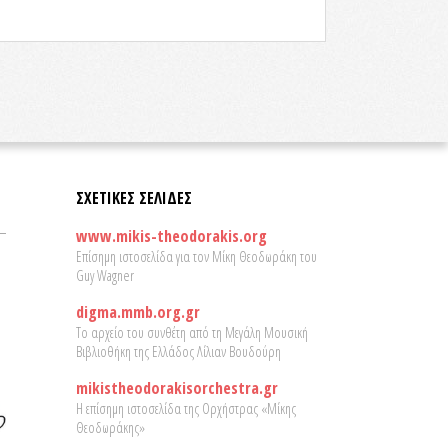
ΣΧΕΤΙΚΕΣ ΣΕΛΙΔΕΣ
www.mikis-theodorakis.org
Επίσημη ιστοσελίδα για τον Μίκη Θεοδωράκη του
Guy Wagner
digma.mmb.org.gr
Το αρχείο του συνθέτη από τη Μεγάλη Μουσική
Βιβλιοθήκη της Ελλάδος Λίλιαν Βουδούρη
mikistheodorakisorchestra.gr
Η επίσημη ιστοσελίδα της Ορχήστρας «Μίκης
Θεοδωράκης»