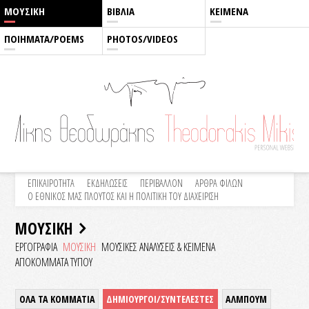
ΜΟΥΣΙΚΗ
ΒΙΒΛΙΑ
ΚΕΙΜΕΝΑ
ΠΟΙΗΜΑΤΑ/POEMS
PHOTOS/VIDEOS
ΕΠΙΚΑΙΡΟΤΗΤΑ
ΕΚΔΗΛΩΣΕΙΣ
ΠΕΡΙΒΑΛΛΟΝ
ΑΡΘΡΑ ΦΙΛΩΝ
Ο ΕΘΝΙΚΟΣ ΜΑΣ ΠΛΟΥΤΟΣ ΚΑΙ Η ΠΟΛΙΤΙΚΗ ΤΟΥ ΔΙΑΧΕΙΡΙΣΗ
ΜΟΥΣΙΚΗ
ΕΡΓΟΓΡΑΦΙΑ
ΜΟΥΣΙΚΗ
ΜΟΥΣΙΚΕΣ ΑΝΑΛΥΣΕΙΣ & KEIMENA
ΑΠΟΚΟΜΜΑΤΑ ΤΥΠΟΥ
ΟΛΑ ΤΑ ΚΟΜΜΑΤΙΑ
ΔΗΜΙΟΥΡΓΟΙ/ΣΥΝΤΕΛΕΣΤΕΣ
ΑΛΜΠΟΥΜ