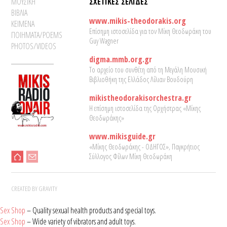
ΜΟΥΣΙΚΗ
ΣΧΕΤΙΚΕΣ ΣΕΛΙΔΕΣ
ΒΙΒΛΙΑ
www.mikis-theodorakis.org
ΚΕΙΜΕΝΑ
Επίσημη ιστοσελίδα για τον Μίκη Θεοδωράκη του
ΠΟΙΗΜΑΤΑ/POEMS
Guy Wagner
PHOTOS/VIDEOS
digma.mmb.org.gr
Το αρχείο του συνθέτη από τη Μεγάλη Μουσική
Βιβλιοθήκη της Ελλάδος Λίλιαν Βουδούρη
mikistheodorakisorchestra.gr
Η επίσημη ιστοσελίδα της Ορχήστρας «Μίκης
Θεοδωράκης»
www.mikisguide.gr
«Μίκης Θεοδωράκης - ΟΔΗΓΟΣ», Παγκρήτιος
Σύλλογος Φίλων Μίκη Θεοδωράκη
CREATED BY GRAVITY
Sex Shop
– Quality sexual health products and special toys.
Sex Shop
– Wide variety of vibrators and adult toys.