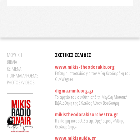
ΜΟΥΣΙΚΗ
ΣΧΕΤΙΚΕΣ ΣΕΛΙΔΕΣ
ΒΙΒΛΙΑ
www.mikis-theodorakis.org
ΚΕΙΜΕΝΑ
Επίσημη ιστοσελίδα για τον Μίκη Θεοδωράκη του
ΠΟΙΗΜΑΤΑ/POEMS
Guy Wagner
PHOTOS/VIDEOS
digma.mmb.org.gr
Το αρχείο του συνθέτη από τη Μεγάλη Μουσική
Βιβλιοθήκη της Ελλάδος Λίλιαν Βουδούρη
mikistheodorakisorchestra.gr
Η επίσημη ιστοσελίδα της Ορχήστρας «Μίκης
Θεοδωράκης»
www.mikisguide.gr