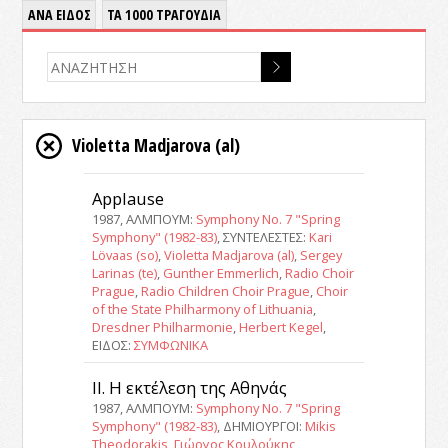
ΑΝΑ ΕΙΔΟΣ
ΤΑ 1000 ΤΡΑΓΟΥΔΙΑ
Violetta Madjarova (al)
Applause
1987, ΑΛΜΠΟΥΜ:
Symphony No. 7 "Spring
Symphony" (1982-83)
, ΣΥΝΤΕΛΕΣΤΕΣ:
Kari
Lövaas (so)
,
Violetta Madjarova (al)
,
Sergey
Larinas (te)
,
Gunther Emmerlich
,
Radio Choir
Prague
,
Radio Children Choir Prague
,
Choir
of the State Philharmony of Lithuania
,
Dresdner Philharmonie
,
Herbert Kegel
,
ΕΙΔΟΣ:
ΣΥΜΦΩΝΙΚΑ
II. Η εκτέλεση της Αθηνάς
1987, ΑΛΜΠΟΥΜ:
Symphony No. 7 "Spring
Symphony" (1982-83)
, ΔΗΜΙΟΥΡΓΟΙ:
Mikis
Theodorakis
,
Γιώργος Κουλούκης
,