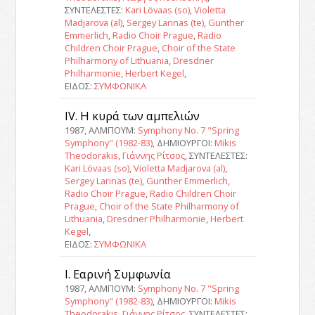
ΣΥΝΤΕΛΕΣΤΕΣ:
Kari Lövaas (so)
,
Violetta
Madjarova (al)
,
Sergey Larinas (te)
,
Gunther
Emmerlich
,
Radio Choir Prague
,
Radio
Children Choir Prague
,
Choir of the State
Philharmony of Lithuania
,
Dresdner
Philharmonie
,
Herbert Kegel
,
ΕΙΔΟΣ:
ΣΥΜΦΩΝΙΚΑ
IV. Η κυρά των αμπελιών
1987, ΑΛΜΠΟΥΜ:
Symphony No. 7 "Spring
Symphony" (1982-83)
, ΔΗΜΙΟΥΡΓΟΙ:
Mikis
Theodorakis
,
Γιάννης Ρίτσος
, ΣΥΝΤΕΛΕΣΤΕΣ:
Kari Lövaas (so)
,
Violetta Madjarova (al)
,
Sergey Larinas (te)
,
Gunther Emmerlich
,
Radio Choir Prague
,
Radio Children Choir
Prague
,
Choir of the State Philharmony of
Lithuania
,
Dresdner Philharmonie
,
Herbert
Kegel
,
ΕΙΔΟΣ:
ΣΥΜΦΩΝΙΚΑ
Ι. Εαρινή Συμφωνία
1987, ΑΛΜΠΟΥΜ:
Symphony No. 7 "Spring
Symphony" (1982-83)
, ΔΗΜΙΟΥΡΓΟΙ:
Mikis
Theodorakis
,
Γιάννης Ρίτσος
, ΣΥΝΤΕΛΕΣΤΕΣ: