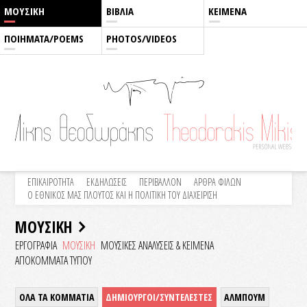
ΜΟΥΣΙΚΗ
ΒΙΒΛΙΑ
ΚΕΙΜΕΝΑ
ΠΟΙΗΜΑΤΑ/POEMS
PHOTOS/VIDEOS
ΕΠΙΚΑΙΡΟΤΗΤΑ
ΕΚΔΗΛΩΣΕΙΣ
ΠΕΡΙΒΑΛΛΟΝ
ΑΡΘΡΑ ΦΙΛΩΝ
Ο ΕΘΝΙΚΟΣ ΜΑΣ ΠΛΟΥΤΟΣ ΚΑΙ Η ΠΟΛΙΤΙΚΗ ΤΟΥ ΔΙΑΧΕΙΡΙΣΗ
ΜΟΥΣΙΚΗ
ΕΡΓΟΓΡΑΦΙΑ
ΜΟΥΣΙΚΗ
ΜΟΥΣΙΚΕΣ ΑΝΑΛΥΣΕΙΣ & KEIMENA
ΑΠΟΚΟΜΜΑΤΑ ΤΥΠΟΥ
ΟΛΑ ΤΑ ΚΟΜΜΑΤΙΑ
ΔΗΜΙΟΥΡΓΟΙ/ΣΥΝΤΕΛΕΣΤΕΣ
ΑΛΜΠΟΥΜ