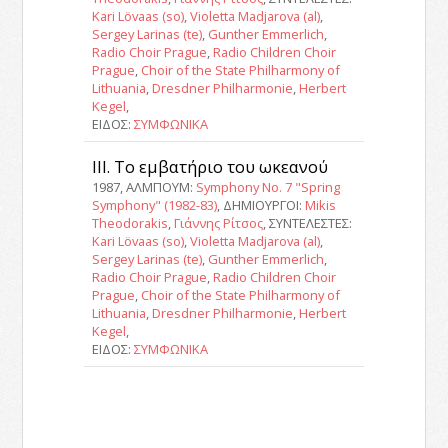
Kari Lövaas (so)
,
Violetta Madjarova (al)
,
Sergey Larinas (te)
,
Gunther Emmerlich
,
Radio Choir Prague
,
Radio Children Choir
Prague
,
Choir of the State Philharmony of
Lithuania
,
Dresdner Philharmonie
,
Herbert
Kegel
,
ΕΙΔΟΣ:
ΣΥΜΦΩΝΙΚΑ
ΙΙΙ. Το εμβατήριο του ωκεανού
1987, ΑΛΜΠΟΥΜ:
Symphony No. 7 "Spring
Symphony" (1982-83)
, ΔΗΜΙΟΥΡΓΟΙ:
Mikis
Theodorakis
,
Γιάννης Ρίτσος
, ΣΥΝΤΕΛΕΣΤΕΣ:
Kari Lövaas (so)
,
Violetta Madjarova (al)
,
Sergey Larinas (te)
,
Gunther Emmerlich
,
Radio Choir Prague
,
Radio Children Choir
Prague
,
Choir of the State Philharmony of
Lithuania
,
Dresdner Philharmonie
,
Herbert
Kegel
,
ΕΙΔΟΣ:
ΣΥΜΦΩΝΙΚΑ