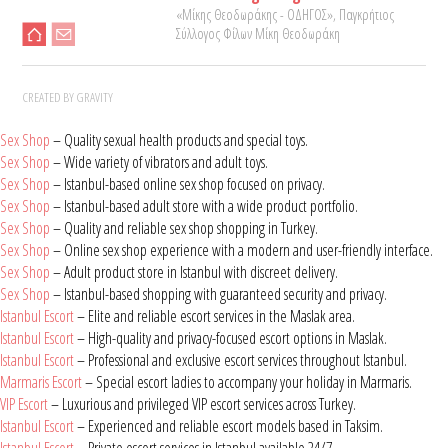
«Μίκης Θεοδωράκης - ΟΔΗΓΟΣ», Παγκρήτιος
Σύλλογος Φίλων Μίκη Θεοδωράκη
CREATED BY GRAVITY
Sex Shop
– Quality sexual health products and special toys.
Sex Shop
– Wide variety of vibrators and adult toys.
Sex Shop
– Istanbul-based online sex shop focused on privacy.
Sex Shop
– Istanbul-based adult store with a wide product portfolio.
Sex Shop
– Quality and reliable sex shop shopping in Turkey.
Sex Shop
– Online sex shop experience with a modern and user-friendly interface.
Sex Shop
– Adult product store in Istanbul with discreet delivery.
Sex Shop
– Istanbul-based shopping with guaranteed security and privacy.
Istanbul Escort
– Elite and reliable escort services in the Maslak area.
Istanbul Escort
– High-quality and privacy-focused escort options in Maslak.
Istanbul Escort
– Professional and exclusive escort services throughout Istanbul.
Marmaris Escort
– Special escort ladies to accompany your holiday in Marmaris.
VIP Escort
– Luxurious and privileged VIP escort services across Turkey.
Istanbul Escort
– Experienced and reliable escort models based in Taksim.