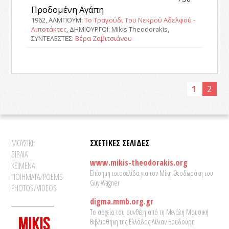
Προδομένη Αγάπη
1962, ΑΛΜΠΟΥΜ:
Το Τραγούδι Του Νεκρού Αδελφού -
Λιποτάκτες
, ΔΗΜΙΟΥΡΓΟΙ: Mikis Theodorakis,
ΣΥΝΤΕΛΕΣΤΕΣ:
Βέρα Ζαβιτσιάνου
1
2
ΜΟΥΣΙΚΗ
ΣΧΕΤΙΚΕΣ ΣΕΛΙΔΕΣ
ΒΙΒΛΙΑ
www.mikis-theodorakis.org
ΚΕΙΜΕΝΑ
Επίσημη ιστοσελίδα για τον Μίκη Θεοδωράκη του
ΠΟΙΗΜΑΤΑ/POEMS
Guy Wagner
PHOTOS/VIDEOS
digma.mmb.org.gr
Το αρχείο του συνθέτη από τη Μεγάλη Μουσική
Βιβλιοθήκη της Ελλάδος Λίλιαν Βουδούρη