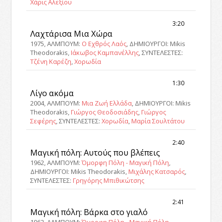
Χάρις Αλεξίου
3:20
Λαχτάρισα Μια Χώρα
1975, ΑΛΜΠΟΥΜ:
Ο Εχθρός Λαός
, ΔΗΜΙΟΥΡΓΟΙ: Mikis
Theodorakis,
Ιάκωβος Καμπανέλλης
, ΣΥΝΤΕΛΕΣΤΕΣ:
Τζένη Καρέζη
,
Χορωδία
1:30
Λίγο ακόμα
2004, ΑΛΜΠΟΥΜ:
Μια Ζωή Ελλάδα
, ΔΗΜΙΟΥΡΓΟΙ: Mikis
Theodorakis,
Γιώργος Θεοδοσιάδης
,
Γιώργος
Σεφέρης
, ΣΥΝΤΕΛΕΣΤΕΣ:
Χορωδία
,
Μαρία Σουλτάτου
2:40
Μαγική πόλη: Αυτούς που βλέπεις
1962, ΑΛΜΠΟΥΜ:
Όμορφη Πόλη - Μαγική Πόλη
,
ΔΗΜΙΟΥΡΓΟΙ: Mikis Theodorakis,
Μιχάλης Κατσαρός
,
ΣΥΝΤΕΛΕΣΤΕΣ:
Γρηγόρης Μπιθικώτσης
2:41
Μαγική πόλη: Βάρκα στο γιαλό
1962, ΑΛΜΠΟΥΜ:
Όμορφη Πόλη - Μαγική Πόλη
,