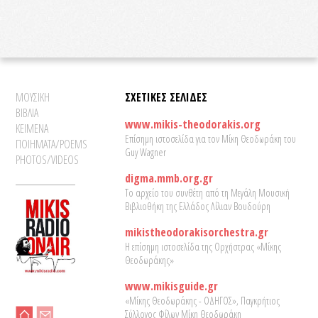
ΜΟΥΣΙΚΗ
ΣΧΕΤΙΚΕΣ ΣΕΛΙΔΕΣ
ΒΙΒΛΙΑ
www.mikis-theodorakis.org
ΚΕΙΜΕΝΑ
Επίσημη ιστοσελίδα για τον Μίκη Θεοδωράκη του
ΠΟΙΗΜΑΤΑ/POEMS
Guy Wagner
PHOTOS/VIDEOS
digma.mmb.org.gr
Το αρχείο του συνθέτη από τη Μεγάλη Μουσική
Βιβλιοθήκη της Ελλάδος Λίλιαν Βουδούρη
mikistheodorakisorchestra.gr
Η επίσημη ιστοσελίδα της Ορχήστρας «Μίκης
Θεοδωράκης»
www.mikisguide.gr
«Μίκης Θεοδωράκης - ΟΔΗΓΟΣ», Παγκρήτιος
Σύλλογος Φίλων Μίκη Θεοδωράκη