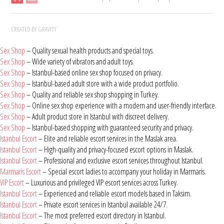
CREATED BY GRAVITY
Sex Shop
– Quality sexual health products and special toys.
Sex Shop
– Wide variety of vibrators and adult toys.
Sex Shop
– Istanbul-based online sex shop focused on privacy.
Sex Shop
– Istanbul-based adult store with a wide product portfolio.
Sex Shop
– Quality and reliable sex shop shopping in Turkey.
Sex Shop
– Online sex shop experience with a modern and user-friendly interface.
Sex Shop
– Adult product store in Istanbul with discreet delivery.
Sex Shop
– Istanbul-based shopping with guaranteed security and privacy.
Istanbul Escort
– Elite and reliable escort services in the Maslak area.
Istanbul Escort
– High-quality and privacy-focused escort options in Maslak.
Istanbul Escort
– Professional and exclusive escort services throughout Istanbul.
Marmaris Escort
– Special escort ladies to accompany your holiday in Marmaris.
VIP Escort
– Luxurious and privileged VIP escort services across Turkey.
Istanbul Escort
– Experienced and reliable escort models based in Taksim.
Istanbul Escort
– Private escort services in Istanbul available 24/7.
Istanbul Escort
– The most preferred escort directory in Istanbul.