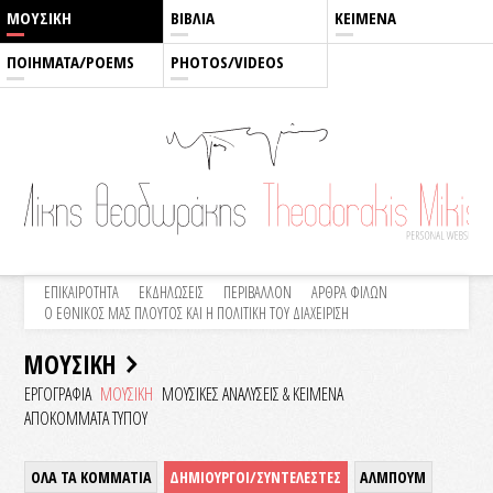
ΜΟΥΣΙΚΗ
ΒΙΒΛΙΑ
ΚΕΙΜΕΝΑ
ΠΟΙΗΜΑΤΑ/POEMS
PHOTOS/VIDEOS
ΕΠΙΚΑΙΡΟΤΗΤΑ
ΕΚΔΗΛΩΣΕΙΣ
ΠΕΡΙΒΑΛΛΟΝ
ΑΡΘΡΑ ΦΙΛΩΝ
Ο ΕΘΝΙΚΟΣ ΜΑΣ ΠΛΟΥΤΟΣ ΚΑΙ Η ΠΟΛΙΤΙΚΗ ΤΟΥ ΔΙΑΧΕΙΡΙΣΗ
ΜΟΥΣΙΚΗ
ΕΡΓΟΓΡΑΦΙΑ
ΜΟΥΣΙΚΗ
ΜΟΥΣΙΚΕΣ ΑΝΑΛΥΣΕΙΣ & KEIMENA
ΑΠΟΚΟΜΜΑΤΑ ΤΥΠΟΥ
ΟΛΑ ΤΑ ΚΟΜΜΑΤΙΑ
ΔΗΜΙΟΥΡΓΟΙ/ΣΥΝΤΕΛΕΣΤΕΣ
ΑΛΜΠΟΥΜ