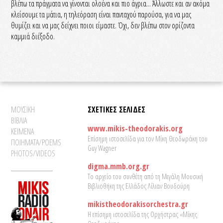
βλέπω τα πράγματα να γίνονται ολοένα και πιο άγρια... Άλλωστε και αν ακόμα
κλείσουμε τα μάτια, η τηλεόραση είναι πανταχού παρούσα, για να μας
θυμίζει και να μας δείχνει ποιοι είμαστε. Όχι, δεν βλέπω στον ορίζοντα
καμμιά διέξοδο.
ΜΟΥΣΙΚΗ
ΣΧΕΤΙΚΕΣ ΣΕΛΙΔΕΣ
ΒΙΒΛΙΑ
www.mikis-theodorakis.org
ΚΕΙΜΕΝΑ
Επίσημη ιστοσελίδα για τον Μίκη Θεοδωράκη του
ΠΟΙΗΜΑΤΑ/POEMS
Guy Wagner
PHOTOS/VIDEOS
digma.mmb.org.gr
Το αρχείο του συνθέτη από τη Μεγάλη Μουσική
Βιβλιοθήκη της Ελλάδος Λίλιαν Βουδούρη
mikistheodorakisorchestra.gr
Η επίσημη ιστοσελίδα της Ορχήστρας «Μίκης