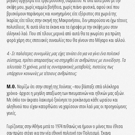
μεγάλη ορχήστρα είτε έργα μουσικής δωματίου. Κι όλα αυτά μόνο με την
σκέψη μου, χωρίς καμμία βοήθεια, χωρίς πιάνο φυσικά, αφού εκεί που
βρισκόμουν παράνομος και κυνηγημένος είτε εξόριστος στα χωριά της
Ικαρίας είτε τέλος στην σκηνή της Μακρονήσου, δεν μπορούσα να έχω τέτοιες
πολυτέλειες. Κι αυτά όλα τα έκανα και τα έγραψα με την σκέψη μου στον
ελληνικό λαό. Που επί τέλους μερικά από αυτά θα τα γνωρίσει για πρώτη
φορά χάρη στις επετειακές συναυλίες που θα γίνουν στο Μέγαρο και αλλού.
4.- Σε παλιότερες συνομιλίες μας είχες τονίσει ότι για να γίνει ένα πολιτικό
σύστημα, πρέπει απαραιτήτως να στηριχθεί σε ανθρώπους με συνείδηση. Τα
τελευταία 15 χρόνια, μετά τις συνταρακτικές μεταβολές, πιστεύεις πως
υπάρχουν κοινωνίες με τέτοιους ανθρώπους;
Μ.Θ.
Νομίζω ότι στην εποχή της Χούντας –που βάσταξε επτά ολόκληρα
χρόνια- άρχισε η μεγάλη απαξίωση των πνευματικών και ηθικών μας αξιών.
Με όπλο τον άκρατο λαϊκισμό ξεκίνησε το ροκάνισμα κάθε ωραίου και
αληθινού που είχαν κατορθώσει να χαρίσουν στον λαό μας οι προηγούμενες
γενιές.
Γυρίζοντας στην Αθήνα μετά το 1974 πιθανώς να ήμουν ο μόνος που έθεσα
σαν πρώτο στόχο για την νέα εθνική πολιτική τον Πολιτισμό. Έκανα