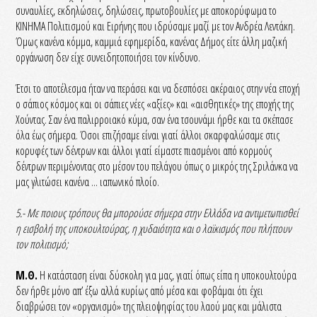
συναυλίες, εκδηλώσεις, δηλώσεις, πρωτοβουλίες με αποκορύφωμα το
ΚΙΝΗΜΑ Πολιτισμού και Ειρήνης που ιδρύσαμε μαζί με τον Ανδρέα Λεντάκη.
Όμως κανένα κόμμα, καμμιά εφημερίδα, κανένας Δήμος είτε άλλη μαζική
οργάνωση δεν είχε συνειδητοποιήσει τον κίνδυνο.
Έτσι το αποτέλεσμα ήταν να περάσει και να δεσπόσει ακέραιος στην νέα εποχή
ο σάπιος κόσμος και οι σάπιες νέες «αξίες» και «αισθητικές» της εποχής της
Χούντας. Σαν ένα παλιρροιακό κύμα, σαν ένα τσουνάμι ήρθε και τα σκέπασε
όλα έως σήμερα. Όσοι επιζήσαμε είναι γιατί άλλοι σκαρφαλώσαμε στις
κορυφές των δέντρων και άλλοι γιατί είμαστε πιασμένοι από κορμούς
δέντρων περιμένοντας στο μέσον του πελάγου όπως ο μικρός της Σριλάνκα να
μας γλιτώσει κανένα ... ιαπωνικό πλοίο.
5.- Με ποιους τρόπους θα μπορούσε σήμερα στην Ελλάδα να αντιμετωπισθεί
η εισβολή της υποκουλτούρας, η χυδαιότητα και ο λαϊκισμός που πλήττουν
τον πολιτισμό;
Μ.Θ.
Η κατάσταση είναι δύσκολη για μας, γιατί όπως είπα η υποκουλτούρα
δεν ήρθε μόνο απ’ έξω αλλά κυρίως από μέσα και φοβάμαι ότι έχει
διαβρώσει τον «οργανισμό» της πλειοψηφίας του λαού μας και μάλιστα