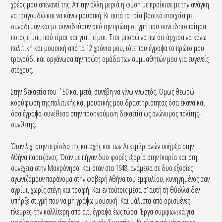
χρέος μου απέναντί της. Απ’ την άλλη μεριά η φύση με προίκισε με την ανάγκη
να τραγουδώ και να κάνω μουσική. Κι αυτά τα τρία βασικά στοιχεία με
συνόδεψαν και με συνοδεύουν από την πρώτη στιγμή που συνειδητοποίησα
ποιος είμαι, πού είμαι και γιατί είμαι. Έτσι μπορώ να πω ότι άρχισα να κάνω
πολιτική και μουσική από τα 12 χρόνια μου, τότε που έγραψα το πρώτο μου
τραγούδι και οργάνωσα την πρώτη ομάδα των συμμαθητών μου για ευγενείς
στόχους.
Στην δεκαετία του ΄50 και μετά, συνέβη να γίνω γνωστός. Όμως θεωρώ
κορύφωση της πολιτικής και μουσικής μου δραστηριότητας όσα έκανα και
όσα έγραψα-συνέθεσα στην προηγούμενη δεκαετία ως ανώνυμος πολίτης-
συνθέτης.
Όταν λ.χ. στην περίοδο της κατοχής και των Δεκεμβριανών υπήρξα στην
Αθήνα παρτιζάνος. Όταν με πήγαν δυο φορές εξορία στην Ικαρία και στη
συνέχεια στην Μακρόνησο. Και όταν στα 1948, ανάμεσα σε δυο εξορίες
αγωνιζόμουν παράνομα στην φοβερή Αθήνα του εμφυλίου, κυνηγημένος σαν
αγρίμι, χωρίς στέγη και τροφή. Και εν τούτοις μέσα σ’ αυτή τη θύελλα δεν
υπήρξε στιγμή που να μη γράψω μουσική. Και μάλιστα από ορισμένες
πλευρές, την καλλίτερη από ό,τι έγραψα έως τώρα. Έργα συμφωνικά για