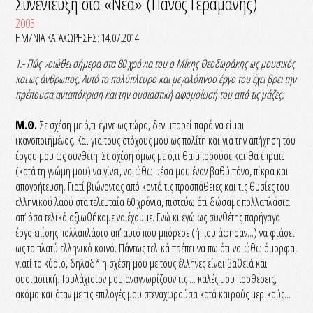
Συνέντευξη στα «Νέα» (Πάνος Γεραμάνης)
2005
ΗΜ/ΝΙΑ ΚΑΤΑΧΩΡΗΣΗΣ: 14.07.2014
1.- Πώς νοιώθει σήμερα στα 80 χρόνια του ο Μίκης Θεοδωράκης ως μουσικός
και ως άνθρωπος; Αυτό το πολύπλευρο και μεγαλόπνοο έργο του έχει βρει την
πρέπουσα ανταπόκριση και την ουσιαστική αφομοίωσή του από τις μάζες;
Μ.Θ.
Σε σχέση με ό,τι έγινε ως τώρα, δεν μπορεί παρά να είμαι
ικανοποιημένος. Και για τους στόχους μου ως πολίτη και για την απήχηση του
έργου μου ως συνθέτη. Σε σχέση όμως με ό,τι θα μπορούσε και θα έπρεπε
(κατά τη γνώμη μου) να γίνει, νοιώθω μέσα μου έναν βαθύ πόνο, πίκρα και
απογοήτευση. Γιατί βιώνοντας από κοντά τις προσπάθειες και τις θυσίες του
ελληνικού λαού στα τελευταία 60 χρόνια, πιστεύω ότι δώσαμε πολλαπλάσια
απ’ όσα τελικά αξιωθήκαμε να έχουμε. Ενώ κι εγώ ως συνθέτης παρήγαγα
έργο επίσης πολλαπλάσιο απ’ αυτό που μπόρεσε (ή που άφησαν...) να φτάσει
ως το πλατύ ελληνικό κοινό. Πάντως τελικά πρέπει να πω ότι νοιώθω όμορφα,
γιατί το κύριο, δηλαδή η σχέση μου με τους έλληνες είναι βαθειά και
ουσιαστική. Τουλάχιστον μου αναγνωρίζουν τις ... καλές μου προθέσεις,
ακόμα και όταν με τις επιλογές μου στεναχωρούσα κατά καιρούς μερικούς...