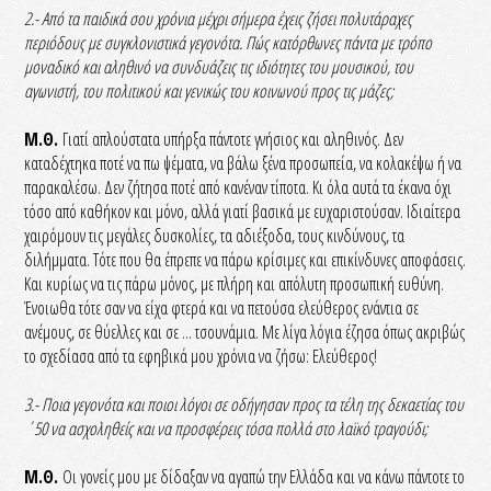
2.- Από τα παιδικά σου χρόνια μέχρι σήμερα έχεις ζήσει πολυτάραχες
περιόδους με συγκλονιστικά γεγονότα. Πώς κατόρθωνες πάντα με τρόπο
μοναδικό και αληθινό να συνδυάζεις τις ιδιότητες του μουσικού, του
αγωνιστή, του πολιτικού και γενικώς του κοινωνού προς τις μάζες;
Μ.Θ.
Γιατί απλούστατα υπήρξα πάντοτε γνήσιος και αληθινός. Δεν
καταδέχτηκα ποτέ να πω ψέματα, να βάλω ξένα προσωπεία, να κολακέψω ή να
παρακαλέσω. Δεν ζήτησα ποτέ από κανέναν τίποτα. Κι όλα αυτά τα έκανα όχι
τόσο από καθήκον και μόνο, αλλά γιατί βασικά με ευχαριστούσαν. Ιδιαίτερα
χαιρόμουν τις μεγάλες δυσκολίες, τα αδιέξοδα, τους κινδύνους, τα
διλήμματα. Τότε που θα έπρεπε να πάρω κρίσιμες και επικίνδυνες αποφάσεις.
Και κυρίως να τις πάρω μόνος, με πλήρη και απόλυτη προσωπική ευθύνη.
Ένοιωθα τότε σαν να είχα φτερά και να πετούσα ελεύθερος ενάντια σε
ανέμους, σε θύελλες και σε ... τσουνάμια. Με λίγα λόγια έζησα όπως ακριβώς
το σχεδίασα από τα εφηβικά μου χρόνια να ζήσω: Ελεύθερος!
3.- Ποια γεγονότα και ποιοι λόγοι σε οδήγησαν προς τα τέλη της δεκαετίας του
΄50 να ασχοληθείς και να προσφέρεις τόσα πολλά στο λαϊκό τραγούδι;
Μ.Θ.
Οι γονείς μου με δίδαξαν να αγαπώ την Ελλάδα και να κάνω πάντοτε το