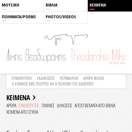
ΜΟΥΣΙΚΗ
ΒΙΒΛΙΑ
ΚΕΙΜΕΝΑ
ΠΟΙΗΜΑΤΑ/POEMS
PHOTOS/VIDEOS
ΕΠΙΚΑΙΡΟΤΗΤΑ
ΕΚΔΗΛΩΣΕΙΣ
ΠΕΡΙΒΑΛΛΟΝ
ΑΡΘΡΑ ΦΙΛΩΝ
Ο ΕΘΝΙΚΟΣ ΜΑΣ ΠΛΟΥΤΟΣ ΚΑΙ Η ΠΟΛΙΤΙΚΗ ΤΟΥ ΔΙΑΧΕΙΡΙΣΗ
ΚΕΙΜΕΝΑ
ΑΡΘΡΑ
ΣΥΝΕΝΤΕΥΞΕΙΣ
ΟΜΙΛΙΕΣ
ΔΗΛΩΣΕΙΣ
ΑΠΟΣΠΑΣΜΑΤΑ ΑΠΟ ΒΙΒΛΙΑ
ΚΕΙΜΕΝΑ ΑΠΟ ΣΠΙΘΑ