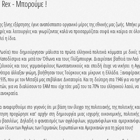
 Rex - Μπορούμε !
ης ξένης εξάρτησης έγινε αναπόσπαστο οργανικό μέρος της εθνικής μας ζωής. Μπήκε 
ές και λειτουργίες και γνωρίζοντας καλά να προσαρμόζεται σοφά και καίρια σε όλες
εί η ίδια.
ι Ρωσία) που δημιούργησαν μάλιστα τα πρώτα ελληνικά πολιτικά κόμματα με δικές 
ν Καποδίστρια και μετά τον Όθωνα και τους Γλύξμπουργκ. Διαιρέσανε βαθειά τον Λαό
λικούς και τους γερμανόφιλους Κωνσταντινικούς και επειδή έτυχε να νικήσει η Αγγ
γότερα άλλαξαν γνώμη, βοήθησαν τους Τούρκους και μίκρυνε η Ελλάδα. Ξαναφέρανε
35, που με τον Μεταξά μας επιβάλανε Δικτατορία. Και τη δεύτερη στα 1946 για να ηγ
ν, για να διαλύσουν το ΕΑΜ που είχε τότε μαζί του τα 70% του ελληνικού λαού, να
κανοκρατία.
 αναφερθούμε στο γεγονός ότι με βάση τον έλεγχο της πολιτειακής, της πολιτικής και
άρτηση προχώρησε κατ' αρχήν στη δημιουργία μιας ισχυρής οικονομικής, πολιτικής
 του βασιλέως. Δηλαδή ο φανατισμός των αγγλόφιλων, γερμανόφιλων και αμερικανόφ
των ίδιων των Άγγλων, των Γερμανών, Ευρωπαίων και Αμερικανών για τη χώρα τους!