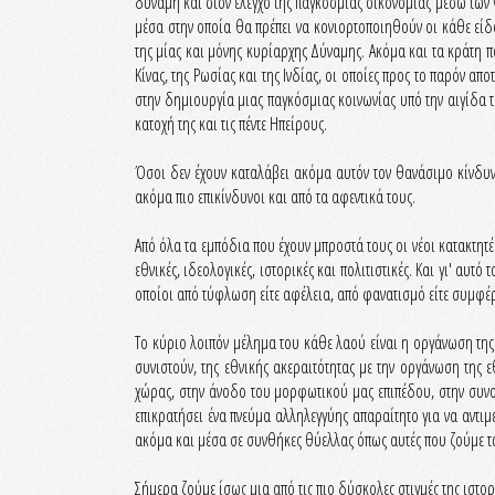
δύναμη και στον έλεγχο της παγκόσμιας οικονομίας μέσω των 
μέσα στην οποία θα πρέπει να κονιορτοποιηθούν οι κάθε είδ
της μίας και μόνης κυρίαρχης Δύναμης. Ακόμα και τα κράτη π
Κίνας, της Ρωσίας και της Ινδίας, οι οποίες προς το παρόν απ
στην δημιουργία μιας παγκόσμιας κοινωνίας υπό την αιγίδα 
κατοχή της και τις πέντε Ηπείρους.
Όσοι δεν έχουν καταλάβει ακόμα αυτόν τον θανάσιμο κίνδυνο,
ακόμα πιο επικίνδυνοι και από τα αφεντικά τους.
Από όλα τα εμπόδια που έχουν μπροστά τους οι νέοι κατακτητ
εθνικές, ιδεολογικές, ιστορικές και πολιτιστικές. Και γι' αυτ
οποίοι από τύφλωση είτε αφέλεια, από φανατισμό είτε συμφέρ
Το κύριο λοιπόν μέλημα του κάθε λαού είναι η οργάνωση της 
συνιστούν, της εθνικής ακεραιτότητας με την οργάνωση της 
χώρας, στην άνοδο του μορφωτικού μας επιπέδου, στην συνοχ
επικρατήσει ένα πνεύμα αλληλεγγύης απαραίτητο για να αντι
ακόμα και μέσα σε συνθήκες θύελλας όπως αυτές που ζούμε τ
Σήμερα ζούμε ίσως μια από τις πιο δύσκολες στιγμές της ιστο