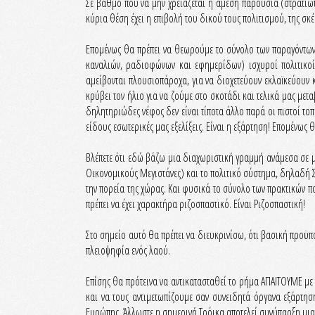
Σε βαθμό που να μην χρειάζεται η άμεση παρουσία (στρατιωτ
κύρια θέση έχει η επιβολή του δικού τους πολιτισμού, της σκέ
Επομένως θα πρέπει να θεωρούμε το σύνολο των παραγόντων 
καναλιών, ραδιοφώνων και εφημερίδων) ισχυροί πολιτικοί 
αμείβονται πλουσιοπάροχα, για να διοχετεύουν εκλαϊκεύουν κ
κρύβει τον ήλιο για να ζούμε στο σκοτάδι και τελικά μας 
δηλητηριώδες νέφος δεν είναι τίποτα άλλο παρά οι πιστοί το
είδους εσωτερικές μας εξελίξεις. Είναι η εξάρτηση! Επομένως 
Βλέπετε ότι εδώ βάζω μια διαχωριστική γραμμή ανάμεσα σε μ
Οικονομικούς Μεγιστάνες) και το πολιτικό σύστημα, δηλαδή Σ
την πορεία της χώρας. Και φυσικά το σύνολο των πρακτικών π
πρέπει να έχει χαρακτήρα ριζοσπαστικό. Είναι Ριζοσπαστική!
Στο σημείο αυτό θα πρέπει να διευκρινίσω, ότι βασική προϋπ
πλειοψηφία ενός λαού.
Επίσης θα πρότεινα να αντικατασταθεί το ρήμα ΑΠΑΙΤΟΥΜΕ με
και να τους αντιμετωπίζουμε σαν συνειδητά όργανα εξάρτηση
Ευρώπης. Άλλωστε η σημερινή Τρόικα αποτελεί συνύπαρξη μια