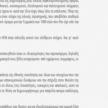
μέσω της δημιουργίας μιας ενιαίας παγκοσμιοποιημένης αγοράς
νικού, οικονομικού, ιδεολογικού και πολιτισμικού στίγματος
 έχουν κι αυτά την ίδια τύχη όπως όλα τα υπόλοιπα. Πλην της
α είναι στόχοι της τελικής στρατηγικής, που αποβλέπει σταθερά
ό όραμα για την Γερμανία των 1000 ετών που θα είχε υπό την
ν ΗΠΑ στην επίτευξη αυτού του ολέθριου στόχου. Και γι' αυτό
ορτοποιηθούν είναι οι ιδιαιτερότητες που προανέφερα, δηλαδή
α φαρμακερά τους βέλη ενισχυόμενοι από εγχώριους συμμάχους, οι
σπιση της εθνικής ταυτότητας και όλων των στοιχείων που την
των υποκειμενικών δυνάμεων και την στήριξη στον πλούτο της
σε όλους ίσες δυνατότητες, ευκαιρίες και απολαυές, ώστε να
στε σε θέση να δημιουργήσουμε μια πατρίδα ακόμα καλλίτερη,
ροσπάθειες και θυσίες για να εξουδετερώσουμε την τωρινή ξένη