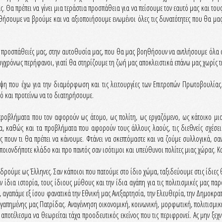
. Θα πρέπει να γίνει μια τεράστια προσπάθεια για να πείσουμε τον εαυτό μας και τους
ήσουμε να βρούμε και να αξιοποιήσουμε ενωμένοι όλες τις δυνατότητες που θα μας
ς προσπάθειές μας, στην αυτοθυσία μας, που θα μας βοηθήσουν να αντλήσουμε όλα όσ
υγχρόνως περήφανοι, γιατί θα στηρίζουμε τη ζωή μας αποκλειστικά επάνω μας χωρίς τ
άποψη που έχω για την διαμόρφωση και τις λειτουργίες των Επιτροπών Πρωτοβουλία
τό και προτείνω να το διατηρήσουμε.
προβλήματα που τον αφορούν ως άτομο, ως πολίτη, ως εργαζόμενο, ως κάτοικο μια
, καθώς και τα προβλήματα που αφορούν τους άλλους λαούς, τις διεθνείς σχέσει
ς πουν τι θα πρέπει να κάνουμε. Φτάνει να σκεπτόμαστε και να ζούμε συλλογικά, σ
οποιονδήποτε κλάδο και προ παντός σαν ισότιμοι και υπεύθυνοι πολίτες μιας χώρας. Κ
 δρούμε ως Έλληνες. Σαν κάποιοι που πατούμε στο ίδιο χώμα, ταξιδεύουμε στις ίδιες 
ην ίδια ιστορία, τους ίδιους μύθους και την ίδια αγάπη για τις πολιτισμικές μας πα
α, αγαπάμε εξ ίσου φανατικά την Εθνική μας Ανεξαρτησία, την Ελευθερία, την Δημοκρα
 αγαπημένης μας Πατρίδας. Αναγέννηση οικονομική, κοινωνική, μορφωτική, πολιτισμι
αποτέλεσμα να θεωρείται τάχα προοδευτικός εκείνος που τις περιφρονεί. Ας μην ξεχν