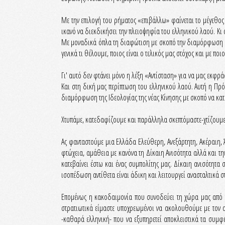
Με την επιλογή του ρήματος «επιβάλλω» φαίνεται το μέγεθο
ικανό να διεκδικήσει την πλειοψηφία του ελληνικού λαού. Κι
Με μοναδικά όπλα τη διαφώτιση με σκοπό την διαμόρφωση μιας 
γενικά τι θέλουμε, ποιος είναι ο τελικός μας στόχος και με πο
Γι' αυτό δεν φτάνει μόνο η λέξη «Αντίσταση» για να μας εκφρ
Και στη δική μας περίπτωση του ελληνικού λαού. Αυτή η Πρό
διαμόρφωση της Ιδεολογίας της νέας Κίνησης με σκοπό να κατ
Χτυπάμε, κατεδαφίζουμε και παράλληλα σκεπτόμαστε-χτίζουμε.
Ας φανταστούμε μια Ελλάδα Ελεύθερη, Ανεξάρτητη, Ακέραιη, 
φτώχεια, αμάθεια με κανόνα τη Δίκαιη Ανισότητα αλλά και τη
κατεβαίνει έστω και ένας συμπολίτης μας. Δίκαιη ανισότητα σ
ισοπέδωση αντίθετα είναι άδικη και λειτουργεί ανασταλτικά 
Επομένως η κακοδαιμονία που συνοδεύει τη χώρα μας από το
στρατιωτικά είμαστε υποχρεωμένοι να ακολουθούμε με τον α
-καθαρά ελληνική- που να εξυπηρετεί αποκλειστικά τα συμφέ