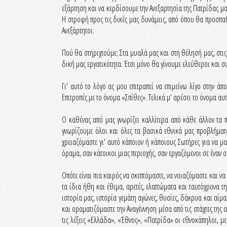
εξάρτηση και να κερδίσουμε την Ανεξαρτησία της Πατρίδας μας
Η στροφή προς τις δικές μας δυνάμεις, από όπου θα προσπαθ
Ανεξάρτητοι.
Πού θα στηριχτούμε; Στα μυαλά μας και στη θέλησή μας, στι
δική μας εργατικότητα. Έτσι μόνο θα γίνουμε ελεύθεροι και σ
Γι' αυτό το λόγο ας μου επιτραπεί να επιμείνω λίγο στην 
Επιτροπές με το όνομα «Σπίθες». Τελικά μ' αρέσει το όνομα αυ
Ο καθένας από μας γνωρίζει καλλίτερα από κάθε άλλον τα 
γνωρίζουμε όλοι και όλες τα βασικά εθνικά μας προβλήματα
χρειαζόμαστε γι' αυτό κάποιον ή κάποιους Σωτήρες για να μα
όραμα, σαν κάτοικοι μιας περιοχής, σαν εργαζόμενοι σε έναν 
Οπότε είναι πια καιρός να σκεπτόμαστε, να νοιαζόμαστε και να
τα ίδια ήθη και έθιμα, αρετές, ελαττώματα και ταυτόχρονα τ
ιστορία μας, ιστορία γεμάτη αγώνες, θυσίες, δάκρυα και αίμ
και οραματιζόμαστε την Αναγέννηση μέσα από τις στάχτες της
τις λέξεις «Ελλάδα», «Έθνος», «Πατρίδα» οι εθνοκάπηλοι, με 