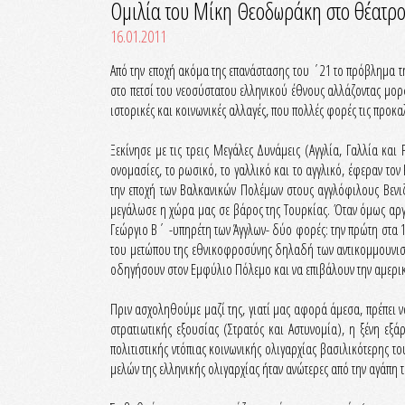
Ομιλία του Μίκη Θεοδωράκη στο θέατρο
16.01.2011
Από την εποχή ακόμα της επανάστασης του ΄21 το πρόβλημα τ
στο πετσί του νεοσύστατου ελληνικού έθνους αλλάζοντας μορφ
ιστορικές και κοινωνικές αλλαγές, που πολλές φορές τις προκαλ
Ξεκίνησε με τις τρεις Μεγάλες Δυνάμεις (Αγγλία, Γαλλία κα
ονομασίες, το ρωσικό, το γαλλικό και το αγγλικό, έφεραν το
την εποχή των Βαλκανικών Πολέμων στους αγγλόφιλους Βενιζε
μεγάλωσε η χώρα μας σε βάρος της Τουρκίας. Όταν όμως αρ
Γεώργιο Β΄ -υπηρέτη των Άγγλων- δύο φορές: την πρώτη στα 19
του μετώπου της εθνικοφροσύνης δηλαδή των αντικομμουνιστώ
οδηγήσουν στον Εμφύλιο Πόλεμο και να επιβάλουν την αμερι
Πριν ασχοληθούμε μαζί της, γιατί μας αφορά άμεσα, πρέπει να
στρατιωτικής εξουσίας (Στρατός και Αστυνομία), η ξένη εξ
πολιτιστικής ντόπιας κοινωνικής ολιγαρχίας βασιλικότερης
μελών της ελληνικής ολιγαρχίας ήταν ανώτερες από την αγάπη 