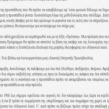
ς της προσπάθειας που θα πρέπει να καταβάλουμε εφ' όσον φυσικά θέλουμε να δημιο
 αυτή η προσπάθεια γίνεται δυσκολότερη λόγω της μεθοδολογίας που επιλέξαμε. Δηλ
κοινής άποψης για το πώς κρίνουμε τα γεγονότα και τις αιτίες που τα επηρεάζουν, τ
ιους τρόπους θα πορευτούμε για να πετύχουμε τον στόχο μας.
άσει αλλά χρειάζεται να συμπληρωθεί και με τη λέξη «Πρόταση». Μια πρόταση που να 
ταση-Πρόγραμμα θα πρέπει να αποτελεί τη βάση της σκέψης και της λειτουργίας της 
αστεί κάποτε η δεσπόζουσα ιδεολογία της μεγάλης πλειοψηφίας του ελληνικού λαού.
 Έτσι βλέπω την λειτουργικότητα μιας ιδανικής Επιτροπής Πρωτοβουλίας.
Άφοβη, Αυτοδύναμη. Ας παλέψουμε για ένα Λαό Ελεύθερο, Ανεξάρτητο, Ακέραιο, Άφοβ
ν δια νόμου επιβολή της ισότητας ως προς τα δικαιώματα, τις ανάγκες και ένα επί
ημαίνει ότι η ικανότητα και η προσπάθεια πρέπει να ανταμείβονται και επομένως να 
στην προσπάθεια και στην πρόοδο.
 1950 έως σήμερα οφείλεται στο γεγονός ότι δεν καταφέραμε έως τώρα να κερδίσ
 ή τον β τρόπο τα συμφέροντα της υπερδύναμης και των συμμάχων της χωρίς να έ
ροντα του ελληνικού λαού. Γι' αυτό πρέπει να βάζουμε πρώτο στόχο την απαλλαγή μ