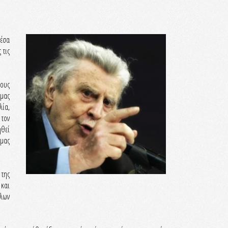
μέσα
 τις
τους
 μας
λία,
 τον
ηθεί
 μας
 της
 και
ιλων