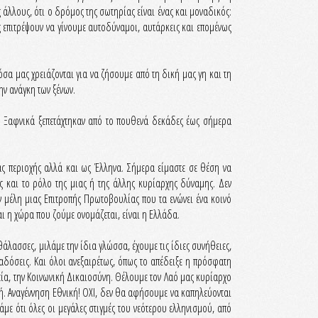
 άλλους, ότι ο δρόμος της σωτηρίας είναι ένας και μοναδικός:
 επιτρέψουν να γίνουμε αυτοδύναμοι, αυτάρκεις και επομένως
α μας χρειάζονται για να ζήσουμε από τη δική μας γη και τη
ην ανάγκη των ξένων.
ς. Ξαφνικά ξεπετάχτηκαν από το πουθενά δεκάδες έως σήμερα
ς περιοχής αλλά και ως Έλληνα. Σήμερα είμαστε σε θέση να
ς και το ρόλο της μιας ή της άλλης κυρίαρχης δύναμης. Δεν
αν μέλη μιας Επιτροπής Πρωτοβουλίας που τα ενώνει ένα κοινό
αι η χώρα που ζούμε ονομάζεται, είναι η Ελλάδα.
θάλασσες, μιλάμε την ίδια γλώσσα, έχουμε τις ίδιες συνήθειες,
ραδόσεις. Και όλοι ανεξαιρέτως, όπως το απέδειξε η πρόσφατη
τία, την Κοινωνική Δικαιοσύνη. Θέλουμε τον Λαό μας κυρίαρχο
κή. Αναγέννηση Εθνική! ΟΧΙ, δεν θα αφήσουμε να καπηλεύονται
άμε ότι όλες οι μεγάλες στιγμές του νεότερου ελληνισμού, από