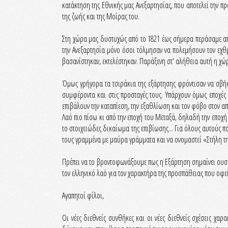
κατάκτηση της Εθνικής μας Ανεξαρτησίας, που αποτελεί την π
της ζωής και της Μοίρας του.
Στη χώρα μας δυστυχώς από το 1821 έως σήμερα περάσαμε από
την Ανεξαρτησία μόνο όσοι τόλμησαν να πολεμήσουν τον εχθρ
βασανίστηκαν, εκτελέστηκαν. Παράξενη στ' αλήθεια αυτή η χώρ
Όμως γρήγορα τα τσιράκια της εξάρτησης φρόντισαν να σβήσ
συμφέροντα και στις προσταγές τους. Υπάρχουν όμως εποχές
επιβάλουν την καταπίεση, την εξαθλίωση και τον φόβο στον απ
Λαό πιο πίσω κι από την εποχή του Μεταξά, δηλαδή την εποχ
το στοιχειώδες δικαίωμα της επιβίωσης... Για όλους αυτούς 
τους γραμμένα με μαύρα γράμματα και να ονομαστεί «Στήλη τ
Πρέπει να το βροντοφωνάξουμε πως η Εξάρτηση σημαίνει ουσι
τον ελληνικό λαό για τον χαρακτήρα της προσπάθειας που οφείλ
Αγαπητοί φίλοι,
Οι νέες διεθνείς συνθήκες και οι νέες διεθνείς σχέσεις χα