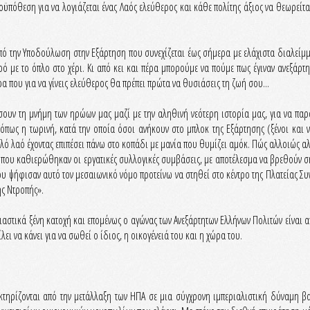
ροϋπόθεση για να λογιάζεται ένας Λαός ελεύθερος και κάθε πολίτης άξιος να θεωρε
 την Υποδούλωση στην Εξάρτηση που συνεχίζεται έως σήμερα με ελάχιστα διαλείμματα
ό με το όπλο στο χέρι. Κι από κει και πέρα μπορούμε να πούμε πως έγιναν ανεξάρτ
α που για να γίνεις ελεύθερος θα πρέπει πρώτα να θυσιάσεις τη ζωή σου...
ουν τη μνήμη των ηρώων μας μαζί με την αληθινή νεότερη ιστορία μας, για να παρ
 όπως η τωρινή, κατά την οποία όσοι ανήκουν στο μπλοκ της Εξάρτησης (ξένοι και 
λό λαό έχοντας επιπέσει πάνω στο κοπάδι με μανία που θυμίζει αμόκ. Πώς αλλοιώς αλή
ή που καθιερώθηκαν οι εργατικές συλλογικές συμβάσεις, με αποτέλεσμα να βρεθούν 
που ψήφισαν αυτό τον μεσαιωνικό νόμο προτείνω να στηθεί στο κέντρο της Πλατείας
ης Ντροπής».
αστικά ξένη κατοχή και επομένως ο αγώνας των Ανεξάρτητων Ελλήνων Πολιτών είναι α
ει να κάνει για να σωθεί ο ίδιος, η οικογένειά του και η χώρα του.
ρακτηρίζονται από την μετάλλαξη των ΗΠΑ σε μια σύγχρονη ιμπεριαλιστική δύναμη 