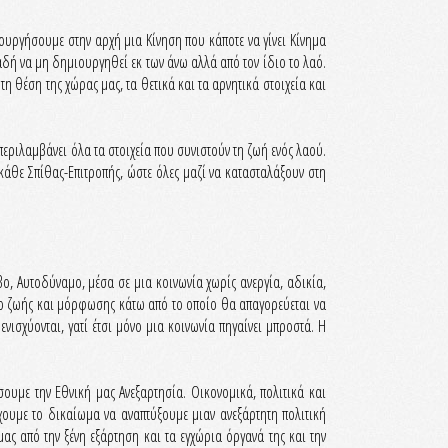
υργήσουμε στην αρχή μια Κίνηση που κάποτε να γίνει Κίνημα
αδή να μη δημιουργηθεί εκ των άνω αλλά από τον ίδιο το λαό.
η θέση της χώρας μας, τα θετικά και τα αρνητικά στοιχεία και
περιλαμβάνει όλα τα στοιχεία που συνιστούν τη ζωή ενός λαού.
κάθε Σπίθας-Επιτροπής, ώστε όλες μαζί να κατασταλάξουν στη
ο, Αυτοδύναμο, μέσα σε μια κοινωνία χωρίς ανεργία, αδικία,
πεδο ζωής και μόρφωσης κάτω από το οποίο θα απαγορεύεται να
ενισχύονται, γατί έτσι μόνο μια κοινωνία πηγαίνει μπροστά. Η
ουμε την Εθνική μας Ανεξαρτησία. Οικονομικά, πολιτικά και
χουμε το δικαίωμα να αναπτύξουμε μιαν ανεξάρτητη πολιτική
ας από την ξένη εξάρτηση και τα εγχώρια όργανά της και την