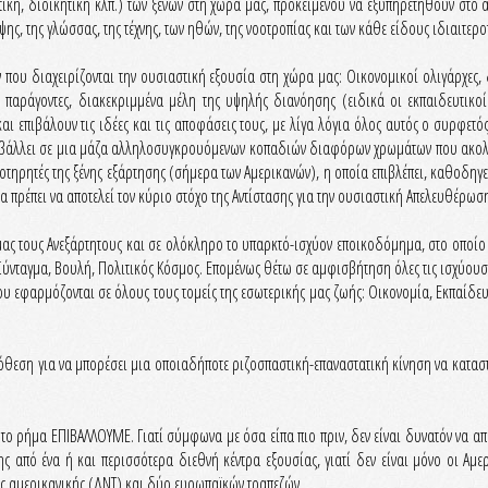
ική, διοικητική κλπ.) των ξένων στη χώρα μας, προκειμένου να εξυπηρετηθούν στο
ψης, της γλώσσας, της τέχνης, των ηθών, της νοοτροπίας και των κάθε είδους ιδιαιτερο
που διαχειρίζονται την ουσιαστική εξουσία στη χώρα μας: Οικονομικοί ολιγάρχες,
παράγοντες, διακεκριμμένα μέλη της υψηλής διανόησης (ειδικά οι εκπαιδευτικο
αι επιβάλουν τις ιδέες και τις αποφάσεις τους, με λίγα λόγια όλος αυτός ο συρφετ
μεταβάλλει σε μια μάζα αλληλοσυγκρουόμενων κοπαδιών διαφόρων χρωμάτων που ακο
ποτηρητές της ξένης εξάρτησης (σήμερα των Αμερικανών), η οποία επιβλέπει, καθοδηγ
θα πρέπει να αποτελεί τον κύριο στόχο της Αντίστασης για την ουσιαστική Απελευθέρωσ
ας τους Ανεξάρτητους και σε ολόκληρο το υπαρκτό-ισχύον εποικοδόμημα, στο οποίο
ύνταγμα, Βουλή, Πολιτικός Κόσμος. Επομένως θέτω σε αμφισβήτηση όλες τις ισχύουσες
ου εφαρμόζονται σε όλους τους τομείς της εσωτερικής μας ζωής: Οικονομία, Εκπαίδευσ
όθεση για να μπορέσει μια οποιαδήποτε ριζοσπαστική-επαναστατική κίνηση να καταστεί
 το ρήμα ΕΠΙΒΑΛΛΟΥΜΕ. Γιατί σύμφωνα με όσα είπα πιο πριν, δεν είναι δυνατόν να α
ς από ένα ή και περισσότερα διεθνή κέντρα εξουσίας, γιατί δεν είναι μόνο οι Αμ
ς αμερικανικής (ΔΝΤ) και δύο ευρωπαϊκών τραπεζών.