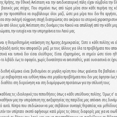
ης Κρήτης, την Εθνική Αντίσταση και την αντιδικτατορική πάλη είχαν σύμβολα την Ελ
ο βασικός μας στόχος. Που σημαίνει πως από τώρα μέσα στον κάθε πυρήνα της κά
χο την προσπάθεια να συμβάλουμε όλοι μαζί, ώστε μια μέρα που δεν θα αργήσει,
μέσα στην σκληρή σύγχρονη εποχή διατηρώντας στο ακέραιο τα ιστορικά χαρακτηριστι
ούν από όλους εμάς Αντίσταση στις δυνάμεις του Κακού και απαλλαγή από την κάθε μο
ώματα, την ευτυχία και την υπερηφάνεια του Λαού μας.
ίναι η θεσμοθετημένη κατάκτηση της Άμεσης Δημοκρατίας. Ώστε ο κάθε πολίτης να εί
 Δηλαδή αυτός που αποφασίζει μαζί με τους άλλους για όλα τα προβλήματα που απασ
στικά και τυπικά δεν είσαι ελεύθερος. Είσαι εξαρτημένος, σε σημείο ώστε τόσο ηθ
το λιβάδι έως το σφαγείο, χωρίς δυνατότητα να αντισταθείς, γιατί ουσιαστικά σε έχ
ι διεθνή κλίμακα είναι βυθισμένοι σε μεγάλη κρίση που όπως φαίνεται θα βαθαίνει κά
με σοβαρότητα και ευθύνη πάνω στα μεγάλα προβλήματα που δεν μας άφησαν έως τώ
υ διαθέτει στη διερεύνηση και στη διαμόρφωση προτάσεων για την επίλυσή τους.
 καθένας τις ιδεολογικές του πεποιθήσεις όπως ο κάθε υπεύθυνος πολίτης. Όμως σ' αυτέ
καθήκον μας την υπεράσπιση της ανεξαρτησίας της πατρίδας μας απέναντι στις δυνάμε
από αυτά. Κέντρα που επιδιώκουν να μας επιβάλουν συνταγές θεραπείας και μεθόδου
 αυτόν τον υπέρτατο σκοπό αφήνουμε κατά μέρος τις όποιες διαφορές μας για να ενω
μερινά σε βάρος του λαού μας και να προσπαθήσουμε να αναδείξουμε τη θέληση τ