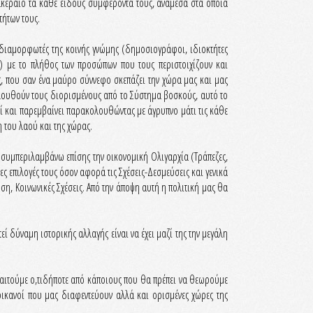
 ακέραιο τα κάθε είδους συμφέροντά τους, ανάμεσα στα οποία
τήτων τους.
 διαμορφωτές της κοινής γνώμης (δημοσιογράφοι, ιδιοκτήτες
ί) με το πλήθος των προσώπων που τους περιστοιχίζουν και
ός, που σαν ένα μαύρο σύννεφο σκεπάζει την χώρα μας και μας
λουθούν τους διορισμένους από το Σύστημα βοσκούς, αυτό το
εί και παρεμβαίνει παρακολουθώντας με άγρυπνο μάτι τις κάθε
η του λαού και της χώρας.
 συμπεριλαμβάνω επίσης την οικονομική Ολιγαρχία (Τράπεζες,
 επιλογές τους όσον αφορά τις Σχέσεις-Δεσμεύσεις και γενικά
η, Κοινωνικές Σχέσεις. Από την άποψη αυτή η πολιτική μας θα
 δύναμη ιστορικής αλλαγής είναι να έχει μαζί της την μεγάλη
παιτούμε ο,τιδήποτε από κάποιους που θα πρέπει να θεωρούμε
ερικανοί που μας διαφεντεύουν αλλά και ορισμένες χώρες της