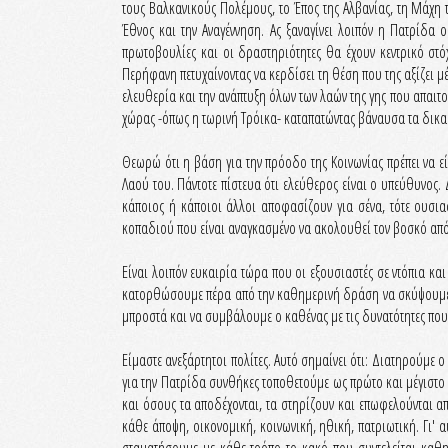
τους Βαλκανικούς Πολέμους, το Έπος της Αλβανίας, τη Μάχη τ
Έθνος και την Αναγέννηση. Ας ξαναγίνει λοιπόν η Πατρίδα 
πρωτοβουλίες και οι δραστηριότητες θα έχουν κεντρικό στό
Περήφανη πετυχαίνοντας να κερδίσει τη θέση που της αξίζει 
ελευθερία και την ανάπτυξη όλων των λαών της γης που απαιτ
χώρας -όπως η τωρινή Τρόικα- καταπατώντας βάναυσα τα δικαι
Θεωρώ ότι η βάση για την πρόοδο της Κοινωνίας πρέπει να ε
Λαού του. Πάντοτε πίστευα ότι ελεύθερος είναι ο υπεύθυνος.
κάποιος ή κάποιοι άλλοι αποφασίζουν για σένα, τότε ουσια
κοπαδιού που είναι αναγκασμένο να ακολουθεί τον βοσκό από 
Είναι λοιπόν ευκαιρία τώρα που οι εξουσιαστές σε ντόπια κα
κατορθώσουμε πέρα από την καθημερινή δράση να σκύψουμε 
μπροστά και να συμβάλουμε ο καθένας με τις δυνατότητες πο
Είμαστε ανεξάρτητοι πολίτες. Αυτό σημαίνει ότι: Διατηρούμε ο
για την Πατρίδα συνθήκες τοποθετούμε ως πρώτο και μέγιστο 
και όσους τα αποδέχονται, τα στηρίζουν και επωφελούνται 
κάθε άποψη, οικονομική, κοινωνική, ηθική, πατριωτική. Γι'
σταματήσουμε με κάθε τρόπο το κακό που συντελείται καθη