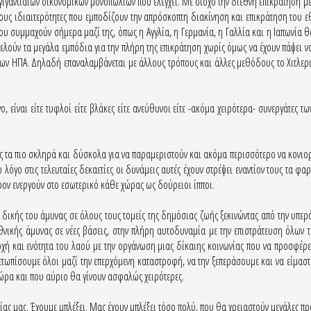
γιγαντιαίων οικονομικών μονοπωλίων που ελέγχει. Με στόχο την διεθνή επικράτηση 
ους ιδιαιτερότητες που εμποδίζουν την απρόσκοπτη διακίνηση και επικράτηση του εθ
ου συμμαχούν σήμερα μαζί της, όπως η Αγγλία, η Γερμανία, η Γαλλία και η Ιαπωνία θα
οτελούν τα μεγάλα εμπόδια για την πλήρη της επικράτηση χωρίς όμως να έχουν πάψει ν
των ΗΠΑ. Δηλαδή επαναλαμβάνεται με άλλους τρόπους και άλλες μεθόδους το Χιτλερικ
 είναι είτε τυφλοί είτε βλάκες είτε ανεύθυνοι είτε -ακόμα χειρότερα- συνεργάτες τω
ές τα πιο σκληρά και δύσκολα για να παραμεριστούν και ακόμα περισσότερο να κονι
ό το λόγο στις τελευταίες δεκαετίες οι δυνάμεις αυτές έχουν στρέψει εναντίον τους τ
ον ενεργούν στο εσωτερικό κάθε χώρας ως δούρειοι ίπποι.
δικής του άμυνας σε όλους τους τομείς της δημόσιας ζωής ξεκινώντας από την υπερά
εθνικής άμυνας σε νέες βάσεις, στην πλήρη αυτοδυναμία με την επιστράτευση όλων 
ή και ενότητα του λαού με την οργάνωση μιας δίκαιης κοινωνίας που να προσφέρει 
μετωπίσουμε όλοι μαζί την επερχόμενη καταστροφή, να την ξεπεράσουμε και να είμα
ώρα και που αύριο θα γίνουν ασφαλώς χειρότερες.
ρίας μας. Έχουμε μπλέξει. Μας έχουν μπλέξει τόσο πολύ, που θα χρειαστούν μεγάλες π