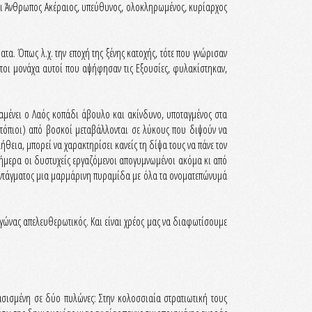
ίται Άνθρωπος Ακέραιος, υπεύθυνος, ολοκληρωμένος, κυρίαρχος
. Όπως λ.χ. την εποχή της ξένης κατοχής, τότε που γνώρισαν
ητοι μονάχα αυτοί που αψήφησαν τις Εξουσίες, φυλακίστηκαν,
αμένει ο Λαός κοπάδι άβουλο και ακίνδυνο, υποταγμένος στα
ντόπιοι) από βοσκοί μεταβάλλονται σε λύκους που διψούν να
θεια, μπορεί να χαρακτηρίσει κανείς τη δίψα τους να πάνε τον
σήμερα οι δυστυχείς εργαζόμενοι απογυμνωμένοι ακόμα κι από
 Συντάγματος μια μαρμάρινη πυραμίδα με όλα τα ονοματεπώνυμά
γώνας απελευθερωτικός. Και είναι χρέος μας να διαφωτίσουμε
βασισμένη σε δύο πυλώνες: Στην κολοσσιαία στρατιωτική τους