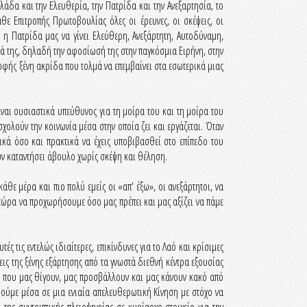
λάδα και την Ελευθερία, την Πατρίδα και την Ανεξαρτησία, το
θε Επιτροπής Πρωτοβουλίας όλες οι έρευνες, οι σκέψεις, οι
 η Πατρίδα μας να γίνει Ελεύθερη, Ανεξάρτητη, Αυτοδύναμη,
κά της, δηλαδή την αφοσίωσή της στην παγκόσμια Ειρήνη, στην
ρφής ξένη ακρίδα που τολμά να επεμβαίνει στα εσωτερικά μιας
ναι ουσιαστικά υπεύθυνος για τη μοίρα του και τη μοίρα του
χολούν την κοινωνία μέσα στην οποία ζει και εργάζεται. Όταν
ικά όσο και πρακτικά να έχεις υποβιβασθεί στο επίπεδο του
ουν καταντήσει άβουλο χωρίς σκέψη και θέληση.
θε μέρα και πιο πολύ εμείς οι «απ' έξω», οι ανεξάρτητοι, να
ρα να προχωρήσουμε όσο μας πρέπει και μας αξίζει να πάμε
ς τις εντελώς ιδιαίτερες, επικίνδυνες για το Λαό και κρίσιμες
ις της ξένης εξάρτησης από τα γνωστά διεθνή κέντρα εξουσίας
ς που μας θίγουν, μας προσβάλλουν και μας κάνουν κακό από
θούμε μέσα σε μια ενιαία απελευθερωτική Κίνηση με στόχο να
ης συντριπτικής πλειοψηφίας σε κυρίαρχο στοιχείο για την