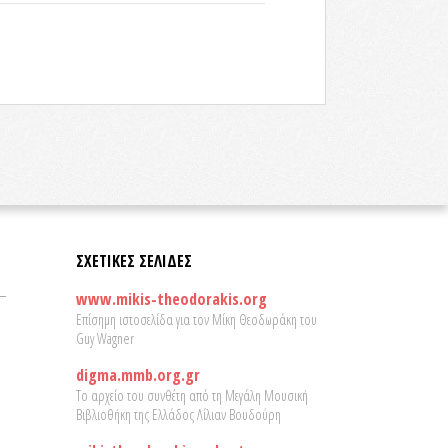
ΣΧΕΤΙΚΕΣ ΣΕΛΙΔΕΣ
www.mikis-theodorakis.org
Επίσημη ιστοσελίδα για τον Μίκη Θεοδωράκη του
Guy Wagner
digma.mmb.org.gr
Το αρχείο του συνθέτη από τη Μεγάλη Μουσική
Βιβλιοθήκη της Ελλάδος Λίλιαν Βουδούρη