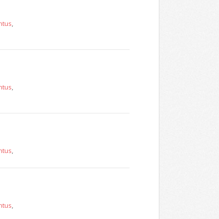
ntus
,
ntus
,
ntus
,
ntus
,