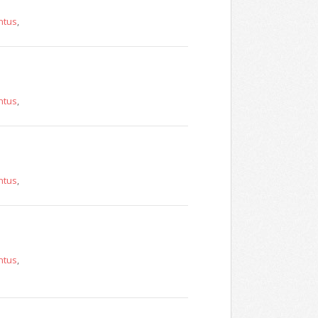
ntus
,
ntus
,
ntus
,
ntus
,