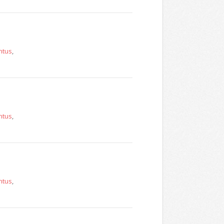
ntus
,
ntus
,
ntus
,