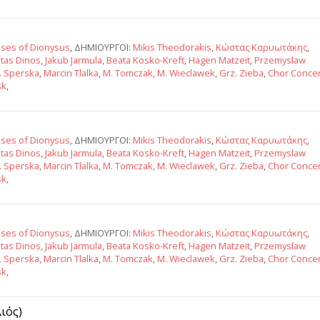
ses of Dionysus
, ΔΗΜΙΟΥΡΓΟΙ:
Mikis Theodorakis
,
Κώστας Καρυωτάκης
,
tas Dinos
,
Jakub Jarmula
,
Beata Kosko-Kreft
,
Hagen Matzeit
,
Przemyslaw
J. Sperska
,
Marcin Tlalka
,
M. Tomczak
,
M. Wieclawek
,
Grz. Zieba
,
Chor Conce
sk
,
ses of Dionysus
, ΔΗΜΙΟΥΡΓΟΙ:
Mikis Theodorakis
,
Κώστας Καρυωτάκης
,
tas Dinos
,
Jakub Jarmula
,
Beata Kosko-Kreft
,
Hagen Matzeit
,
Przemyslaw
J. Sperska
,
Marcin Tlalka
,
M. Tomczak
,
M. Wieclawek
,
Grz. Zieba
,
Chor Conce
sk
,
ses of Dionysus
, ΔΗΜΙΟΥΡΓΟΙ:
Mikis Theodorakis
,
Κώστας Καρυωτάκης
,
tas Dinos
,
Jakub Jarmula
,
Beata Kosko-Kreft
,
Hagen Matzeit
,
Przemyslaw
J. Sperska
,
Marcin Tlalka
,
M. Tomczak
,
M. Wieclawek
,
Grz. Zieba
,
Chor Conce
sk
,
ιός)