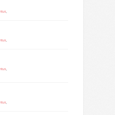
ntus
,
ntus
,
ntus
,
ntus
,