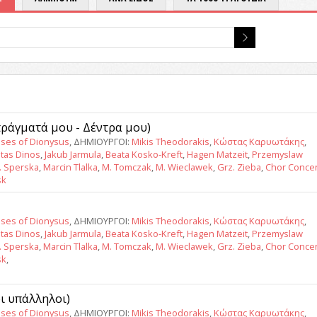
 πράγματά μου - Δέντρα μου)
ses of Dionysus
, ΔΗΜΙΟΥΡΓΟΙ:
Mikis Theodorakis
,
Κώστας Καρυωτάκης
,
tas Dinos
,
Jakub Jarmula
,
Beata Kosko-Kreft
,
Hagen Matzeit
,
Przemyslaw
J. Sperska
,
Marcin Tlalka
,
M. Tomczak
,
M. Wieclawek
,
Grz. Zieba
,
Chor Conce
sk
ses of Dionysus
, ΔΗΜΙΟΥΡΓΟΙ:
Mikis Theodorakis
,
Κώστας Καρυωτάκης
,
tas Dinos
,
Jakub Jarmula
,
Beata Kosko-Kreft
,
Hagen Matzeit
,
Przemyslaw
J. Sperska
,
Marcin Tlalka
,
M. Tomczak
,
M. Wieclawek
,
Grz. Zieba
,
Chor Conce
sk
,
οι υπάλληλοι)
ses of Dionysus
, ΔΗΜΙΟΥΡΓΟΙ:
Mikis Theodorakis
,
Κώστας Καρυωτάκης
,