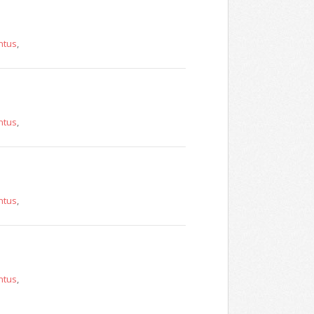
ntus
,
ntus
,
ntus
,
ntus
,