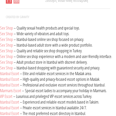
Σύλλογος Φίλων Μίκη Θεοδωράκη
CREATED BY GRAVITY
Sex Shop
– Quality sexual health products and special toys.
Sex Shop
– Wide variety of vibrators and adult toys.
Sex Shop
– Istanbul-based online sex shop focused on privacy.
Sex Shop
– Istanbul-based adult store with a wide product portfolio.
Sex Shop
– Quality and reliable sex shop shopping in Turkey.
Sex Shop
– Online sex shop experience with a modern and user-friendly interface.
Sex Shop
– Adult product store in Istanbul with discreet delivery.
Sex Shop
– Istanbul-based shopping with guaranteed security and privacy.
Istanbul Escort
– Elite and reliable escort services in the Maslak area.
Istanbul Escort
– High-quality and privacy-focused escort options in Maslak.
Istanbul Escort
– Professional and exclusive escort services throughout Istanbul.
Marmaris Escort
– Special escort ladies to accompany your holiday in Marmaris.
VIP Escort
– Luxurious and privileged VIP escort services across Turkey.
Istanbul Escort
– Experienced and reliable escort models based in Taksim.
Istanbul Escort
– Private escort services in Istanbul available 24/7.
Istanbul Escort
– The most preferred escort directory in Istanbul.