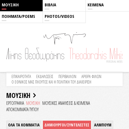
ΜΟΥΣΙΚΗ
ΒΙΒΛΙΑ
ΚΕΙΜΕΝΑ
ΠΟΙΗΜΑΤΑ/POEMS
PHOTOS/VIDEOS
ΕΠΙΚΑΙΡΟΤΗΤΑ
ΕΚΔΗΛΩΣΕΙΣ
ΠΕΡΙΒΑΛΛΟΝ
ΑΡΘΡΑ ΦΙΛΩΝ
Ο ΕΘΝΙΚΟΣ ΜΑΣ ΠΛΟΥΤΟΣ ΚΑΙ Η ΠΟΛΙΤΙΚΗ ΤΟΥ ΔΙΑΧΕΙΡΙΣΗ
ΜΟΥΣΙΚΗ
ΕΡΓΟΓΡΑΦΙΑ
ΜΟΥΣΙΚΗ
ΜΟΥΣΙΚΕΣ ΑΝΑΛΥΣΕΙΣ & KEIMENA
ΑΠΟΚΟΜΜΑΤΑ ΤΥΠΟΥ
ΟΛΑ ΤΑ ΚΟΜΜΑΤΙΑ
ΔΗΜΙΟΥΡΓΟΙ/ΣΥΝΤΕΛΕΣΤΕΣ
ΑΛΜΠΟΥΜ