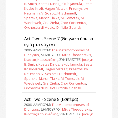
B. Smith
,
Kostas Dinos
,
Jakub Jarmula
,
Beata
Kosko-Kreft
,
Hagen Matzeit
,
Przemyslaw
Neumann
,
V. Schlott
,
H. Schmiedt
,
J.
Sperska
,
Marcin Tlalka
,
M. Tomczak
,
M.
Wieclawek
,
Grz. Zieba
,
Chor Concentus
,
Orchestra di Musica Difficile Gdansk
Act Two - Scene 7 (Θα γλεντήσω κι
εγώ μια νύχτα)
2006, ΑΛΜΠΟΥΜ:
The Metamorphoses of
Dionysus
, ΔΗΜΙΟΥΡΓΟΙ:
Mikis Theodorakis
,
Κώστας Καρυωτάκης
, ΣΥΝΤΕΛΕΣΤΕΣ:
Jocelyn
B. Smith
,
Kostas Dinos
,
Jakub Jarmula
,
Beata
Kosko-Kreft
,
Hagen Matzeit
,
Przemyslaw
Neumann
,
V. Schlott
,
H. Schmiedt
,
J.
Sperska
,
Marcin Tlalka
,
M. Tomczak
,
M.
Wieclawek
,
Grz. Zieba
,
Chor Concentus
,
Orchestra di Musica Difficile Gdansk
Act Two - Scene 8 (Εσπέρα)
2006, ΑΛΜΠΟΥΜ:
The Metamorphoses of
Dionysus
, ΔΗΜΙΟΥΡΓΟΙ:
Mikis Theodorakis
,
Κώστας Καρυωτάκης
, ΣΥΝΤΕΛΕΣΤΕΣ:
Jocelyn