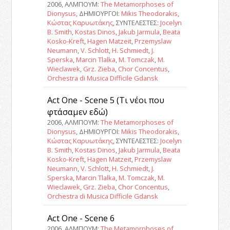
2006, ΑΛΜΠΟΥΜ:
The Metamorphoses of
Dionysus
, ΔΗΜΙΟΥΡΓΟΙ:
Mikis Theodorakis
,
Κώστας Καρυωτάκης
, ΣΥΝΤΕΛΕΣΤΕΣ:
Jocelyn
B. Smith
,
Kostas Dinos
,
Jakub Jarmula
,
Beata
Kosko-Kreft
,
Hagen Matzeit
,
Przemyslaw
Neumann
,
V. Schlott
,
H. Schmiedt
,
J.
Sperska
,
Marcin Tlalka
,
M. Tomczak
,
M.
Wieclawek
,
Grz. Zieba
,
Chor Concentus
,
Orchestra di Musica Difficile Gdansk
Act One - Scene 5 (Τι νέοι που
φτάσαμεν εδώ)
2006, ΑΛΜΠΟΥΜ:
The Metamorphoses of
Dionysus
, ΔΗΜΙΟΥΡΓΟΙ:
Mikis Theodorakis
,
Κώστας Καρυωτάκης
, ΣΥΝΤΕΛΕΣΤΕΣ:
Jocelyn
B. Smith
,
Kostas Dinos
,
Jakub Jarmula
,
Beata
Kosko-Kreft
,
Hagen Matzeit
,
Przemyslaw
Neumann
,
V. Schlott
,
H. Schmiedt
,
J.
Sperska
,
Marcin Tlalka
,
M. Tomczak
,
M.
Wieclawek
,
Grz. Zieba
,
Chor Concentus
,
Orchestra di Musica Difficile Gdansk
Act One - Scene 6
2006, ΑΛΜΠΟΥΜ:
The Metamorphoses of