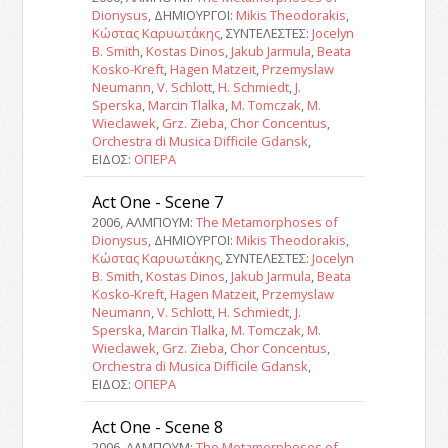
Dionysus
, ΔΗΜΙΟΥΡΓΟΙ:
Mikis Theodorakis
,
Κώστας Καρυωτάκης
, ΣΥΝΤΕΛΕΣΤΕΣ:
Jocelyn
B. Smith
,
Kostas Dinos
,
Jakub Jarmula
,
Beata
Kosko-Kreft
,
Hagen Matzeit
,
Przemyslaw
Neumann
,
V. Schlott
,
H. Schmiedt
,
J.
Sperska
,
Marcin Tlalka
,
M. Tomczak
,
M.
Wieclawek
,
Grz. Zieba
,
Chor Concentus
,
Orchestra di Musica Difficile Gdansk
,
ΕΙΔΟΣ:
ΟΠΕΡΑ
Act One - Scene 7
2006, ΑΛΜΠΟΥΜ:
The Metamorphoses of
Dionysus
, ΔΗΜΙΟΥΡΓΟΙ:
Mikis Theodorakis
,
Κώστας Καρυωτάκης
, ΣΥΝΤΕΛΕΣΤΕΣ:
Jocelyn
B. Smith
,
Kostas Dinos
,
Jakub Jarmula
,
Beata
Kosko-Kreft
,
Hagen Matzeit
,
Przemyslaw
Neumann
,
V. Schlott
,
H. Schmiedt
,
J.
Sperska
,
Marcin Tlalka
,
M. Tomczak
,
M.
Wieclawek
,
Grz. Zieba
,
Chor Concentus
,
Orchestra di Musica Difficile Gdansk
,
ΕΙΔΟΣ:
ΟΠΕΡΑ
Act One - Scene 8
2006, ΑΛΜΠΟΥΜ:
The Metamorphoses of