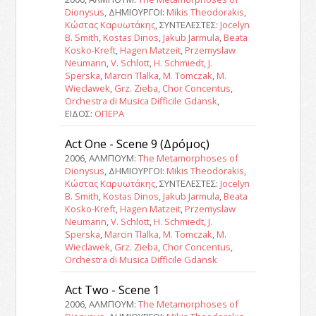
Dionysus
, ΔΗΜΙΟΥΡΓΟΙ:
Mikis Theodorakis
,
Κώστας Καρυωτάκης
, ΣΥΝΤΕΛΕΣΤΕΣ:
Jocelyn
B. Smith
,
Kostas Dinos
,
Jakub Jarmula
,
Beata
Kosko-Kreft
,
Hagen Matzeit
,
Przemyslaw
Neumann
,
V. Schlott
,
H. Schmiedt
,
J.
Sperska
,
Marcin Tlalka
,
M. Tomczak
,
M.
Wieclawek
,
Grz. Zieba
,
Chor Concentus
,
Orchestra di Musica Difficile Gdansk
,
ΕΙΔΟΣ:
ΟΠΕΡΑ
Act One - Scene 9 (Δρόμος)
2006, ΑΛΜΠΟΥΜ:
The Metamorphoses of
Dionysus
, ΔΗΜΙΟΥΡΓΟΙ:
Mikis Theodorakis
,
Κώστας Καρυωτάκης
, ΣΥΝΤΕΛΕΣΤΕΣ:
Jocelyn
B. Smith
,
Kostas Dinos
,
Jakub Jarmula
,
Beata
Kosko-Kreft
,
Hagen Matzeit
,
Przemyslaw
Neumann
,
V. Schlott
,
H. Schmiedt
,
J.
Sperska
,
Marcin Tlalka
,
M. Tomczak
,
M.
Wieclawek
,
Grz. Zieba
,
Chor Concentus
,
Orchestra di Musica Difficile Gdansk
Act Two - Scene 1
2006, ΑΛΜΠΟΥΜ:
The Metamorphoses of