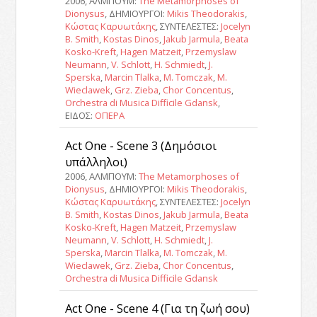
2006, ΑΛΜΠΟΥΜ:
The Metamorphoses of
Dionysus
, ΔΗΜΙΟΥΡΓΟΙ:
Mikis Theodorakis
,
Κώστας Καρυωτάκης
, ΣΥΝΤΕΛΕΣΤΕΣ:
Jocelyn
B. Smith
,
Kostas Dinos
,
Jakub Jarmula
,
Beata
Kosko-Kreft
,
Hagen Matzeit
,
Przemyslaw
Neumann
,
V. Schlott
,
H. Schmiedt
,
J.
Sperska
,
Marcin Tlalka
,
M. Tomczak
,
M.
Wieclawek
,
Grz. Zieba
,
Chor Concentus
,
Orchestra di Musica Difficile Gdansk
,
ΕΙΔΟΣ:
ΟΠΕΡΑ
Act One - Scene 3 (Δημόσιοι
υπάλληλοι)
2006, ΑΛΜΠΟΥΜ:
The Metamorphoses of
Dionysus
, ΔΗΜΙΟΥΡΓΟΙ:
Mikis Theodorakis
,
Κώστας Καρυωτάκης
, ΣΥΝΤΕΛΕΣΤΕΣ:
Jocelyn
B. Smith
,
Kostas Dinos
,
Jakub Jarmula
,
Beata
Kosko-Kreft
,
Hagen Matzeit
,
Przemyslaw
Neumann
,
V. Schlott
,
H. Schmiedt
,
J.
Sperska
,
Marcin Tlalka
,
M. Tomczak
,
M.
Wieclawek
,
Grz. Zieba
,
Chor Concentus
,
Orchestra di Musica Difficile Gdansk
Act One - Scene 4 (Για τη ζωή σου)