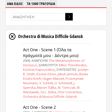
ΑΝΑ ΕΙΔΟΣ
ΤΑ 1000 ΤΡΑΓΟΥΔΙΑ
Orchestra di Musica Difficile Gdansk
Act One - Scene 1 (Όλα τα
πράγματά μου - Δέντρα μου)
2006, ΑΛΜΠΟΥΜ:
The Metamorphoses of
Dionysus
, ΔΗΜΙΟΥΡΓΟΙ:
Mikis Theodorakis
,
Κώστας Καρυωτάκης
, ΣΥΝΤΕΛΕΣΤΕΣ:
Jocelyn
B. Smith
,
Kostas Dinos
,
Jakub Jarmula
,
Beata
Kosko-Kreft
,
Hagen Matzeit
,
Przemyslaw
Neumann
,
V. Schlott
,
H. Schmiedt
,
J.
Sperska
,
Marcin Tlalka
,
M. Tomczak
,
M.
Wieclawek
,
Grz. Zieba
,
Chor Concentus
,
Orchestra di Musica Difficile Gdansk
Act One - Scene 2