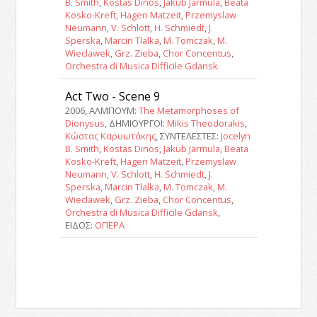
B. Smith
,
Kostas Dinos
,
Jakub Jarmula
,
Beata
Kosko-Kreft
,
Hagen Matzeit
,
Przemyslaw
Neumann
,
V. Schlott
,
H. Schmiedt
,
J.
Sperska
,
Marcin Tlalka
,
M. Tomczak
,
M.
Wieclawek
,
Grz. Zieba
,
Chor Concentus
,
Orchestra di Musica Difficile Gdansk
Act Two - Scene 9
2006, ΑΛΜΠΟΥΜ:
The Metamorphoses of
Dionysus
, ΔΗΜΙΟΥΡΓΟΙ:
Mikis Theodorakis
,
Κώστας Καρυωτάκης
, ΣΥΝΤΕΛΕΣΤΕΣ:
Jocelyn
B. Smith
,
Kostas Dinos
,
Jakub Jarmula
,
Beata
Kosko-Kreft
,
Hagen Matzeit
,
Przemyslaw
Neumann
,
V. Schlott
,
H. Schmiedt
,
J.
Sperska
,
Marcin Tlalka
,
M. Tomczak
,
M.
Wieclawek
,
Grz. Zieba
,
Chor Concentus
,
Orchestra di Musica Difficile Gdansk
,
ΕΙΔΟΣ:
ΟΠΕΡΑ