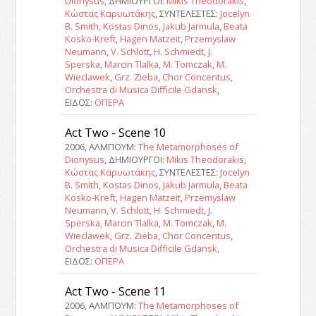
Dionysus
, ΔΗΜΙΟΥΡΓΟΙ:
Mikis Theodorakis
,
Κώστας Καρυωτάκης
, ΣΥΝΤΕΛΕΣΤΕΣ:
Jocelyn
B. Smith
,
Kostas Dinos
,
Jakub Jarmula
,
Beata
Kosko-Kreft
,
Hagen Matzeit
,
Przemyslaw
Neumann
,
V. Schlott
,
H. Schmiedt
,
J.
Sperska
,
Marcin Tlalka
,
M. Tomczak
,
M.
Wieclawek
,
Grz. Zieba
,
Chor Concentus
,
Orchestra di Musica Difficile Gdansk
,
ΕΙΔΟΣ:
ΟΠΕΡΑ
Act Two - Scene 10
2006, ΑΛΜΠΟΥΜ:
The Metamorphoses of
Dionysus
, ΔΗΜΙΟΥΡΓΟΙ:
Mikis Theodorakis
,
Κώστας Καρυωτάκης
, ΣΥΝΤΕΛΕΣΤΕΣ:
Jocelyn
B. Smith
,
Kostas Dinos
,
Jakub Jarmula
,
Beata
Kosko-Kreft
,
Hagen Matzeit
,
Przemyslaw
Neumann
,
V. Schlott
,
H. Schmiedt
,
J.
Sperska
,
Marcin Tlalka
,
M. Tomczak
,
M.
Wieclawek
,
Grz. Zieba
,
Chor Concentus
,
Orchestra di Musica Difficile Gdansk
,
ΕΙΔΟΣ:
ΟΠΕΡΑ
Act Two - Scene 11
2006, ΑΛΜΠΟΥΜ:
The Metamorphoses of