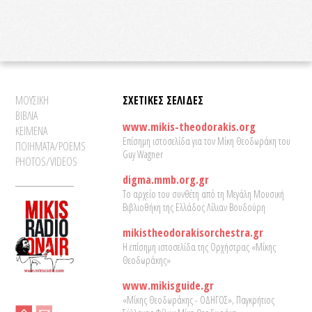
ΜΟΥΣΙΚΗ
ΣΧΕΤΙΚΕΣ ΣΕΛΙΔΕΣ
ΒΙΒΛΙΑ
www.mikis-theodorakis.org
ΚΕΙΜΕΝΑ
Επίσημη ιστοσελίδα για τον Μίκη Θεοδωράκη του
ΠΟΙΗΜΑΤΑ/POEMS
Guy Wagner
PHOTOS/VIDEOS
digma.mmb.org.gr
Το αρχείο του συνθέτη από τη Μεγάλη Μουσική
Βιβλιοθήκη της Ελλάδος Λίλιαν Βουδούρη
mikistheodorakisorchestra.gr
Η επίσημη ιστοσελίδα της Ορχήστρας «Μίκης
Θεοδωράκης»
www.mikisguide.gr
«Μίκης Θεοδωράκης - ΟΔΗΓΟΣ», Παγκρήτιος