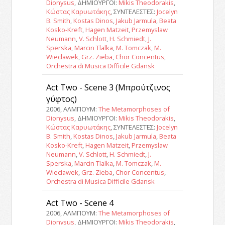
Dionysus
, ΔΗΜΙΟΥΡΓΟΙ:
Mikis Theodorakis
,
Κώστας Καρυωτάκης
, ΣΥΝΤΕΛΕΣΤΕΣ:
Jocelyn
B. Smith
,
Kostas Dinos
,
Jakub Jarmula
,
Beata
Kosko-Kreft
,
Hagen Matzeit
,
Przemyslaw
Neumann
,
V. Schlott
,
H. Schmiedt
,
J.
Sperska
,
Marcin Tlalka
,
M. Tomczak
,
M.
Wieclawek
,
Grz. Zieba
,
Chor Concentus
,
Orchestra di Musica Difficile Gdansk
Act Two - Scene 3 (Μπρούτζινος
γύφτος)
2006, ΑΛΜΠΟΥΜ:
The Metamorphoses of
Dionysus
, ΔΗΜΙΟΥΡΓΟΙ:
Mikis Theodorakis
,
Κώστας Καρυωτάκης
, ΣΥΝΤΕΛΕΣΤΕΣ:
Jocelyn
B. Smith
,
Kostas Dinos
,
Jakub Jarmula
,
Beata
Kosko-Kreft
,
Hagen Matzeit
,
Przemyslaw
Neumann
,
V. Schlott
,
H. Schmiedt
,
J.
Sperska
,
Marcin Tlalka
,
M. Tomczak
,
M.
Wieclawek
,
Grz. Zieba
,
Chor Concentus
,
Orchestra di Musica Difficile Gdansk
Act Two - Scene 4
2006, ΑΛΜΠΟΥΜ:
The Metamorphoses of
Dionysus
, ΔΗΜΙΟΥΡΓΟΙ:
Mikis Theodorakis
,