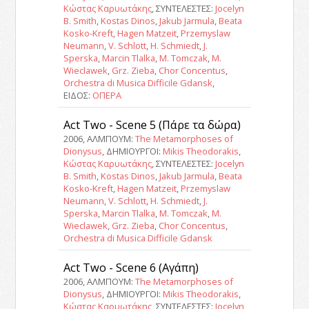
Κώστας Καρυωτάκης
, ΣΥΝΤΕΛΕΣΤΕΣ:
Jocelyn
B. Smith
,
Kostas Dinos
,
Jakub Jarmula
,
Beata
Kosko-Kreft
,
Hagen Matzeit
,
Przemyslaw
Neumann
,
V. Schlott
,
H. Schmiedt
,
J.
Sperska
,
Marcin Tlalka
,
M. Tomczak
,
M.
Wieclawek
,
Grz. Zieba
,
Chor Concentus
,
Orchestra di Musica Difficile Gdansk
,
ΕΙΔΟΣ:
ΟΠΕΡΑ
Act Two - Scene 5 (Πάρε τα δώρα)
2006, ΑΛΜΠΟΥΜ:
The Metamorphoses of
Dionysus
, ΔΗΜΙΟΥΡΓΟΙ:
Mikis Theodorakis
,
Κώστας Καρυωτάκης
, ΣΥΝΤΕΛΕΣΤΕΣ:
Jocelyn
B. Smith
,
Kostas Dinos
,
Jakub Jarmula
,
Beata
Kosko-Kreft
,
Hagen Matzeit
,
Przemyslaw
Neumann
,
V. Schlott
,
H. Schmiedt
,
J.
Sperska
,
Marcin Tlalka
,
M. Tomczak
,
M.
Wieclawek
,
Grz. Zieba
,
Chor Concentus
,
Orchestra di Musica Difficile Gdansk
Act Two - Scene 6 (Αγάπη)
2006, ΑΛΜΠΟΥΜ:
The Metamorphoses of
Dionysus
, ΔΗΜΙΟΥΡΓΟΙ:
Mikis Theodorakis
,
Κώστας Καρυωτάκης
, ΣΥΝΤΕΛΕΣΤΕΣ:
Jocelyn