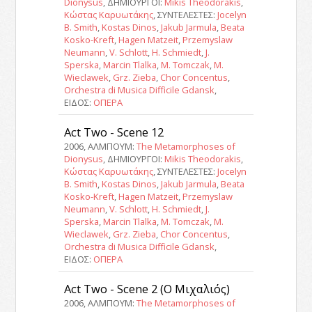
Dionysus
, ΔΗΜΙΟΥΡΓΟΙ:
Mikis Theodorakis
,
Κώστας Καρυωτάκης
, ΣΥΝΤΕΛΕΣΤΕΣ:
Jocelyn
B. Smith
,
Kostas Dinos
,
Jakub Jarmula
,
Beata
Kosko-Kreft
,
Hagen Matzeit
,
Przemyslaw
Neumann
,
V. Schlott
,
H. Schmiedt
,
J.
Sperska
,
Marcin Tlalka
,
M. Tomczak
,
M.
Wieclawek
,
Grz. Zieba
,
Chor Concentus
,
Orchestra di Musica Difficile Gdansk
,
ΕΙΔΟΣ:
ΟΠΕΡΑ
Act Two - Scene 12
2006, ΑΛΜΠΟΥΜ:
The Metamorphoses of
Dionysus
, ΔΗΜΙΟΥΡΓΟΙ:
Mikis Theodorakis
,
Κώστας Καρυωτάκης
, ΣΥΝΤΕΛΕΣΤΕΣ:
Jocelyn
B. Smith
,
Kostas Dinos
,
Jakub Jarmula
,
Beata
Kosko-Kreft
,
Hagen Matzeit
,
Przemyslaw
Neumann
,
V. Schlott
,
H. Schmiedt
,
J.
Sperska
,
Marcin Tlalka
,
M. Tomczak
,
M.
Wieclawek
,
Grz. Zieba
,
Chor Concentus
,
Orchestra di Musica Difficile Gdansk
,
ΕΙΔΟΣ:
ΟΠΕΡΑ
Act Two - Scene 2 (Ο Μιχαλιός)
2006, ΑΛΜΠΟΥΜ:
The Metamorphoses of