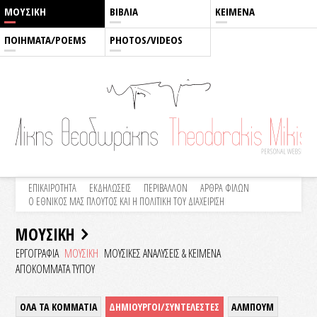
ΜΟΥΣΙΚΗ
ΒΙΒΛΙΑ
ΚΕΙΜΕΝΑ
ΠΟΙΗΜΑΤΑ/POEMS
PHOTOS/VIDEOS
ΕΠΙΚΑΙΡΟΤΗΤΑ
ΕΚΔΗΛΩΣΕΙΣ
ΠΕΡΙΒΑΛΛΟΝ
ΑΡΘΡΑ ΦΙΛΩΝ
Ο ΕΘΝΙΚΟΣ ΜΑΣ ΠΛΟΥΤΟΣ ΚΑΙ Η ΠΟΛΙΤΙΚΗ ΤΟΥ ΔΙΑΧΕΙΡΙΣΗ
ΜΟΥΣΙΚΗ
ΕΡΓΟΓΡΑΦΙΑ
ΜΟΥΣΙΚΗ
ΜΟΥΣΙΚΕΣ ΑΝΑΛΥΣΕΙΣ & KEIMENA
ΑΠΟΚΟΜΜΑΤΑ ΤΥΠΟΥ
ΟΛΑ ΤΑ ΚΟΜΜΑΤΙΑ
ΔΗΜΙΟΥΡΓΟΙ/ΣΥΝΤΕΛΕΣΤΕΣ
ΑΛΜΠΟΥΜ