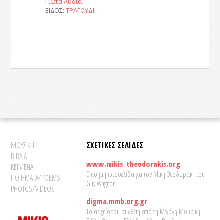
Γιώτα Λύδια
,
ΕΙΔΟΣ:
ΤΡΑΓΟΥΔΙ
ΜΟΥΣΙΚΗ
ΣΧΕΤΙΚΕΣ ΣΕΛΙΔΕΣ
ΒΙΒΛΙΑ
www.mikis-theodorakis.org
ΚΕΙΜΕΝΑ
Επίσημη ιστοσελίδα για τον Μίκη Θεοδωράκη του
ΠΟΙΗΜΑΤΑ/POEMS
Guy Wagner
PHOTOS/VIDEOS
digma.mmb.org.gr
Το αρχείο του συνθέτη από τη Μεγάλη Μουσική